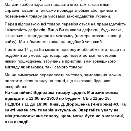
Магазин зобов'язується надавати клієнтам тільки якісні і
справні товари, а так само проводити обмін або приймати
повернення товару за умовами законодавства України.
Перед відправкою всі товари перевіряються на працездатність
і відсутність дефектів. Якщо Ви виявили дефекти, будь ласка,
зв'яжіться з менеджерами магазину (номера вказані в шапці
сайту). Ми обміняємо товар на подібний чи інший.
Протягом 14 днів Ви можете повернути або обміняти товар на
подібний за умови, що товар, що повертається не стерпів
ніяких пошкоджень, втручань в пристрій, змін зовнішнього
вигляду як упаковки, так і самого товару.
Ми не вимагаємо передоплати за товар, замовлення можна
оплатити після огляду на пошті, що виключає будь-яке
шахрайство.
На час війни: Відправка товару щодня. Магазин можна
відвідати з 11:00 до 19:00 по будням, СБ з 11 до 18.
НЕДІЛЯ з 11 до 16:00. Київ, Д. Дорошенка (Чигоріна) 49. На
сайті наявність товарів актуальна. Звертайте увагу на
місцезнаходження товару, щось може бути не в магазині,
а на складі!