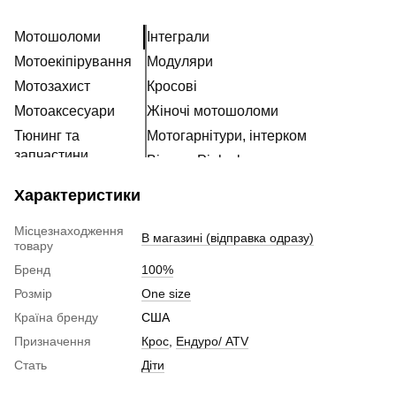
Мотошоломи
Інтеграли
Мотоекіпірування
Модуляри
Мотозахист
Кросові
Мотоаксесуари
Жіночі мотошоломи
Тюнинг та
Мотогарнітури, інтерком
запчастини
Візори, Pinlock та запчастини
Розхідні матеріали
Характеристики
Наклейки
Місцезнаходження
В магазині (відправка одразу)
товару
Бренд
100%
Розмір
One size
Країна бренду
США
Призначення
Крос
,
Ендуро/ ATV
Стать
Діти