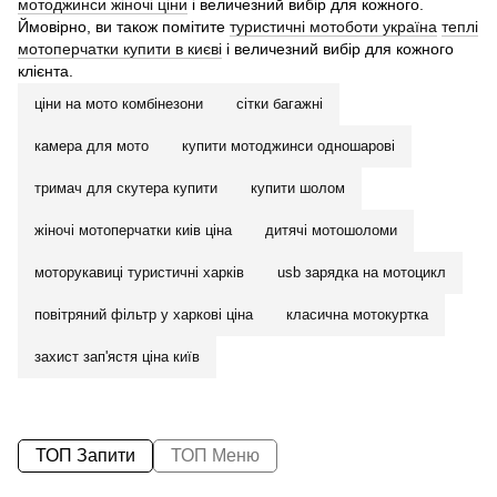
мотоджинси жіночі ціни
і величезний вибір для кожного.
Ймовірно, ви також помітите
туристичні мотоботи україна
теплі
мотоперчатки купити в києві
і величезний вибір для кожного
клієнта.
ціни на мото комбінезони
сітки багажні
камера для мото
купити мотоджинси одношарові
тримач для скутера купити
купити шолом
жіночі мотоперчатки киів ціна
дитячі мотошоломи
моторукавиці туристичні харків
usb зарядка на мотоцикл
повітряний фільтр у харкові ціна
класична мотокуртка
захист зап'ястя ціна київ
ТОП Запити
ТОП Меню