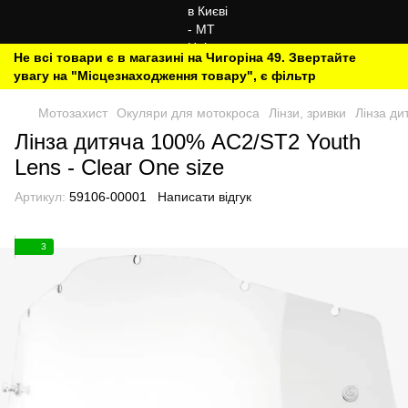
Не всі товари є в магазині на Чигоріна 49. Звертайте
увагу на "Місцезнаходження товару", є фільтр
Мотозахист
Окуляри для мотокроса
Лінзи, зривки
Лінза ди
Лінза дитяча 100% AC2/ST2 Youth
Lens - Clear One size
Артикул:
59106-00001
Написати відгук
3