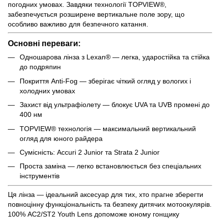
погодних умовах. Завдяки технології TOPVIEW®,
забезпечується розширене вертикальне поле зору, що
особливо важливо для безпечного катання.
Основні переваги:
Одношарова лінза з Lexan® — легка, ударостійка та стійка
до подряпин
Покриття Anti-Fog — зберігає чіткий огляд у вологих і
холодних умовах
Захист від ультрафіолету — блокує UVA та UVB промені до
400 нм
TOPVIEW® технологія — максимальний вертикальний
огляд для юного райдера
Сумісність: Accuri 2 Junior та Strata 2 Junior
Проста заміна — легко встановлюється без спеціальних
інструментів
Ця лінза — ідеальний аксесуар для тих, хто прагне зберегти
повноцінну функціональність та безпеку дитячих мотоокулярів.
100% AC2/ST2 Youth Lens допоможе юному гонщику