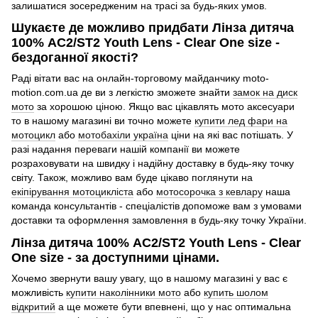
залишатися зосередженим на трасі за будь-яких умов.
Шукаєте де можливо придбати Лінза дитяча
100% AC2/ST2 Youth Lens - Clear One size -
бездоганної якості?
Раді вітати вас на онлайн-торговому майданчику moto-
motion.com.ua де ви з легкістю зможете знайти
замок на диск
мото
за хорошою ціною. Якщо вас цікавлять мото аксесуари
то в нашому магазині ви точно можете
купити лед фари на
мотоцикл
або
мотобахіли україна
ціни на які вас потішать. У
разі надання переваги нашій компанії ви можете
розраховувати на швидку і надійну доставку в будь-яку точку
світу. Також, можливо вам буде цікаво поглянути на
екіпірування мотоцикліста
або
мотосорочка з кевлару
наша
команда консультантів - спеціалістів допоможе вам з умовами
доставки та оформлення замовлення в будь-яку точку України.
Лінза дитяча 100% AC2/ST2 Youth Lens - Clear
One size - за доступними цінами.
Хочемо звернути вашу увагу, що в нашому магазині у вас є
можливість
купити наколінники мото
або
купить шолом
відкритий
а ще можете бути впевнені, що у нас оптимальна