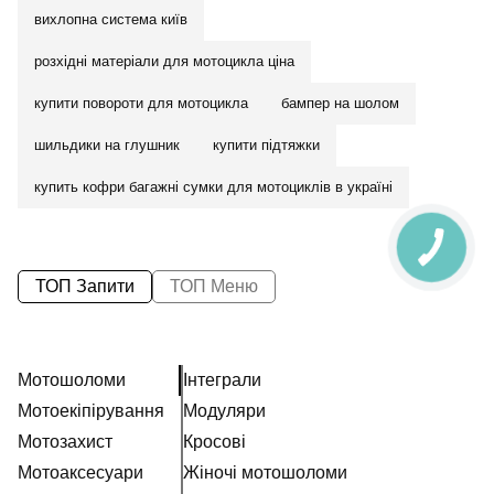
вихлопна система київ
розхідні матеріали для мотоцикла ціна
купити повороти для мотоцикла
бампер на шолом
шильдики на глушник
купити підтяжки
купить кофри багажні сумки для мотоциклів в україні
ТОП Запити
ТОП Меню
Мотошоломи
Інтеграли
Мотоекіпірування
Модуляри
Мотозахист
Кросові
Мотоаксесуари
Жіночі мотошоломи