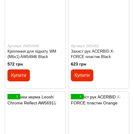
Артикул: AW54946
Артикул: 005482
Кріплення для підкату WM
Захист рук ACERBID X-
(M6x1) AW54946 Black
FORCE пластик Black
572 грн
623 грн
Купити
Купити
3
3