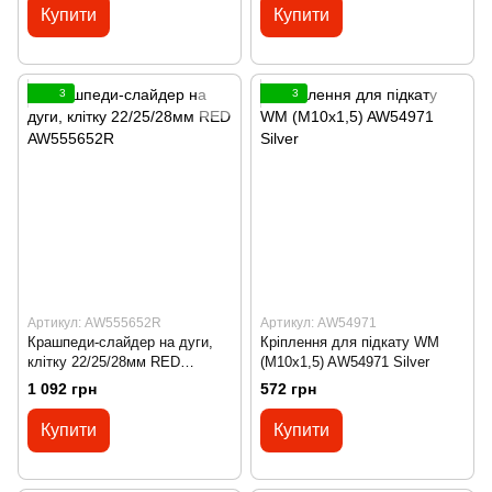
Купити
Купити
3
3
Артикул: AW555652R
Артикул: AW54971
Крашпеди-слайдер на дуги,
Кріплення для підкату WM
клітку 22/25/28мм RED
(M10x1,5) AW54971 Silver
AW555652R
1 092 грн
572 грн
Купити
Купити