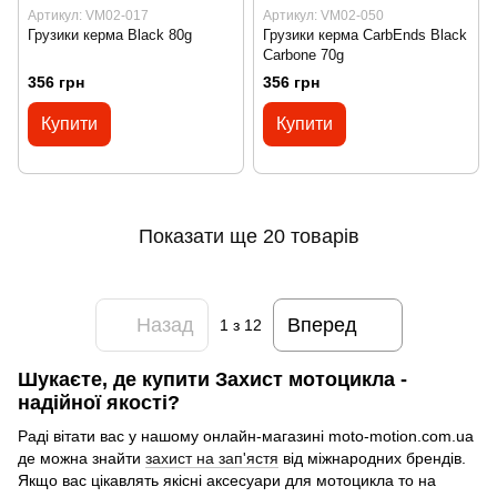
Артикул: VM02-017
Артикул: VM02-050
Грузики керма Black 80g
Грузики керма CarbEnds Black
Carbone 70g
356 грн
356 грн
Купити
Купити
Показати ще 20 товарів
Назад
Вперед
1
з 12
Шукаєте, де купити Захист мотоцикла -
надійної якості?
Раді вітати вас у нашому онлайн-магазині moto-motion.com.ua
де можна знайти
захист на зап'ястя
від міжнародних брендів.
Якщо вас цікавлять якісні аксесуари для мотоцикла то на