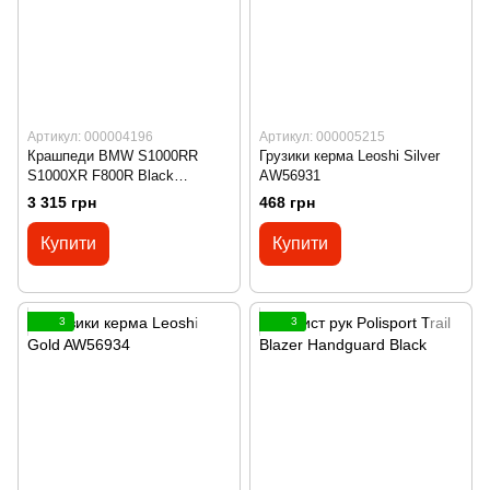
Артикул: 000004196
Артикул: 000005215
Крашпеди BMW S1000RR
Грузики керма Leoshi Silver
S1000XR F800R Black
AW56931
AW55563
3 315 грн
468 грн
Купити
Купити
3
3