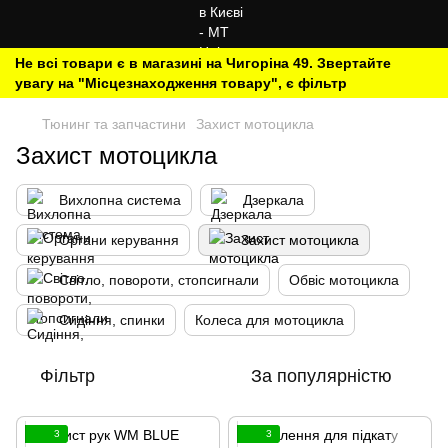
Не всі товари є в магазині на Чигоріна 49. Звертайте
увагу на "Місцезнаходження товару", є фільтр
Тюнинг та запчастини
Захист мотоцикла
Захист мотоцикла
Вихлопна система
Дзеркала
Органи керування
Захист мотоцикла
Світло, повороти, стопсигнали
Обвіс мотоцикла
Сидіння, спинки
Колеса для мотоцикла
Фільтр
За популярністю
3
3