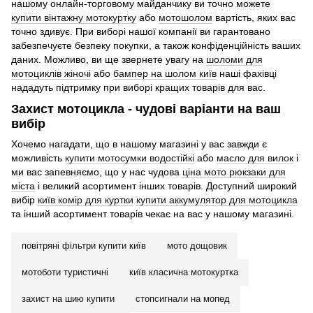
нашому онлайн-торговому майданчику ви точно можете
купити вінтажну мотокуртку
або
мотошолом
вартість, яких вас
точно здивує. При виборі нашої компанії ви гарантовано
забезпечуєте безпеку покупки, а також конфіденційність ваших
даних. Можливо, ви ще звернете увагу на
шоломи для
мотоциклів жіночі
або
бампер на шолом київ
наші фахівці
нададуть підтримку при виборі кращих товарів для вас.
Захист мотоцикла - чудові варіанти на ваш
вибір
Хочемо нагадати, що в нашому магазині у вас завжди є
можливість
купити мотосумки водостійкі
або
масло для вилок
і
ми вас запевняємо, що у нас чудова
ціна мото рюкзаки для
міста
і великий асортимент інших товарів. Доступний широкий
вибір
київ комір для куртки
купити аккумулятор для мотоцикла
та інший асортимент товарів чекає на вас у нашому магазині.
повітряні фільтри купити київ
мото дощовик
мотоботи туристичні
київ класична мотокуртка
захист на шию купити
стопсигнали на мопед