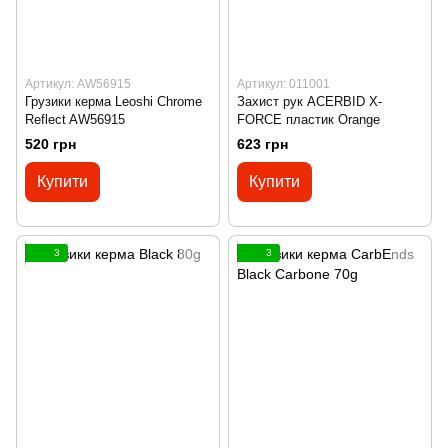
Артикул: AW56915
Артикул: 011001
Грузики керма Leoshi Chrome
Захист рук ACERBID X-
Reflect AW56915
FORCE пластик Orange
520 грн
623 грн
Купити
Купити
3
3