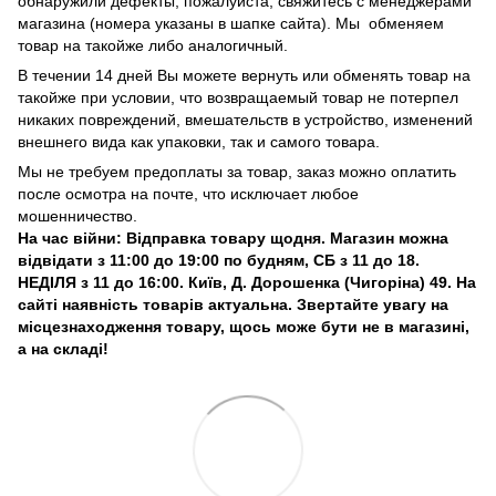
обнаружили дефекты, пожалуйста, свяжитесь с менеджерами
магазина (номера указаны в шапке сайта). Мы обменяем
товар на такойже либо аналогичный.
В течении 14 дней Вы можете вернуть или обменять товар на
такойже при условии, что возвращаемый товар не потерпел
никаких повреждений, вмешательств в устройство, изменений
внешнего вида как упаковки, так и самого товара.
Мы не требуем предоплаты за товар, заказ можно оплатить
после осмотра на почте, что исключает любое
мошенничество.
На час війни: Відправка товару щодня. Магазин можна
відвідати з 11:00 до 19:00 по будням, СБ з 11 до 18.
НЕДІЛЯ з 11 до 16:00. Київ, Д. Дорошенка (Чигоріна) 49. На
сайті наявність товарів актуальна. Звертайте увагу на
місцезнаходження товару, щось може бути не в магазині,
а на складі!