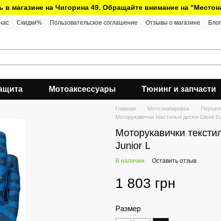
ь в магазине на Чигорина 49. Обращайте внимание на "Место
нас
Скидки%
Пользовательское соглашение
Отзывы о магазине
Блог
ащита
Мотоаксессуары
Тюнинг и запчасти
Главная
Мотоэкипировка
Перчат
Моторукавички текстильні дитячі Glove Ev
Моторукавички текстил
Junior L
В наличии
Оставить отзыв
1 803 грн
Размер