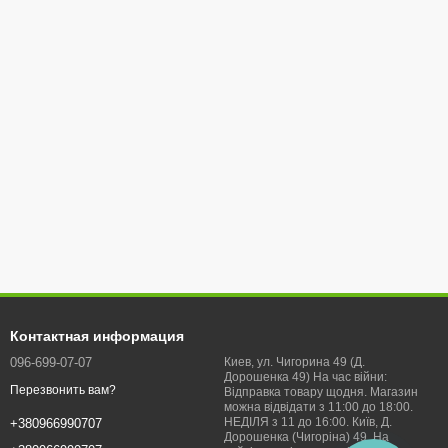
Контактная информация
096-699-07-07
Киев, ул. Чигорина 49 (Д.
Дорошенка 49) На час війни:
Перезвонить вам?
Відправка товару щодня. Магазин
можна відвідати з 11:00 до 18:00.
НЕДІЛЯ з 11 до 16:00. Київ, Д.
+380966990707
Дорошенка (Чигоріна) 49. На