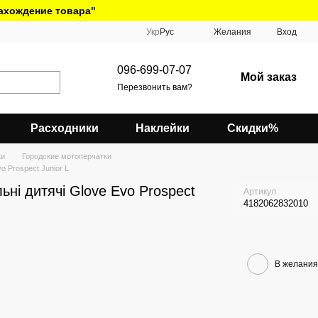
нахождение товара"
Укр
Рус
Желания
Вход
096-699-07-07
Мой заказ
Перезвонить вам?
Расходники
Наклейки
Скидки%
ки
Городские мотоперчатки
o Prospect Junior L
ьні дитячі Glove Evo Prospect
Артикул
4182062832010
В желания