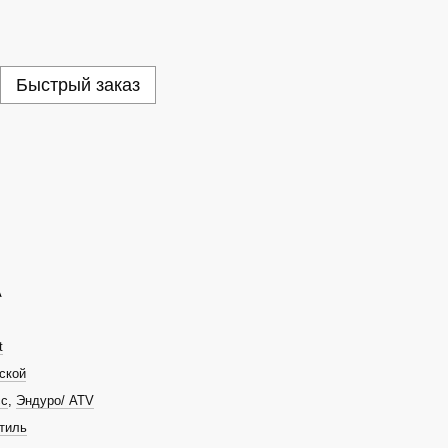
Быстрый заказ
А
t
ской
сс
,
Эндуро/ ATV
тиль