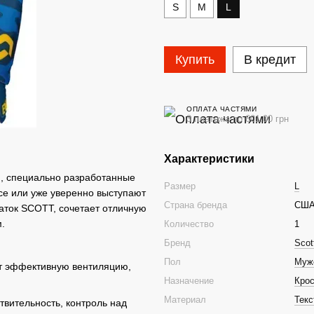
S
M
L
Купить
В кредит
ОПЛАТА ЧАСТЯМИ
3 платежа по 601.00 грн
Характеристики
и, специально разработанные
Размер
L
се или уже уверенно выступают
Страна бренда
СШ
аток SCOTT, сочетает отличную
.
Количество
1
Бренд
Scot
Пол
Муж
ет эффективную вентиляцию,
Назначение
Кро
Материал
Текс
твительность, контроль над