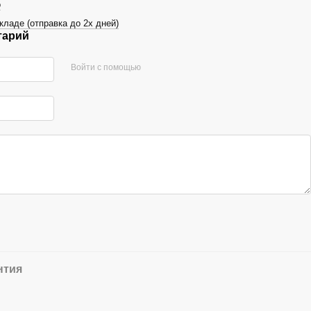
о
кладе (отправка до 2х дней)
тарий
Войти с помощью
нтия