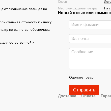
Сезон
Лет
Местонахождение товара
На с
щают скольжение пальцев на
Новый отзыв или коммен
лнительная стойкость к износу.
чатку на запястье, обеспечивая
а для естественной и
Оцените товар
Отправить
Доставка
Оплата
Гара