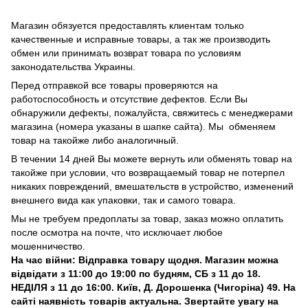
Магазин обязуется предоставлять клиентам только
качественные и исправные товары, а так же производить
обмен или принимать возврат товара по условиям
законодательства Украины.
Перед отправкой все товары проверяются на
работоспособность и отсутствие дефектов. Если Вы
обнаружили дефекты, пожалуйста, свяжитесь с менеджерами
магазина (номера указаны в шапке сайта). Мы обменяем
товар на такойже либо аналогичный.
В течении 14 дней Вы можете вернуть или обменять товар на
такойже при условии, что возвращаемый товар не потерпел
никаких повреждений, вмешательств в устройство, изменений
внешнего вида как упаковки, так и самого товара.
Мы не требуем предоплаты за товар, заказ можно оплатить
после осмотра на почте, что исключает любое
мошенничество.
На час війни: Відправка товару щодня. Магазин можна
відвідати з 11:00 до 19:00 по будням, СБ з 11 до 18.
НЕДІЛЯ з 11 до 16:00. Київ, Д. Дорошенка (Чигоріна) 49. На
сайті наявність товарів актуальна. Звертайте увагу на