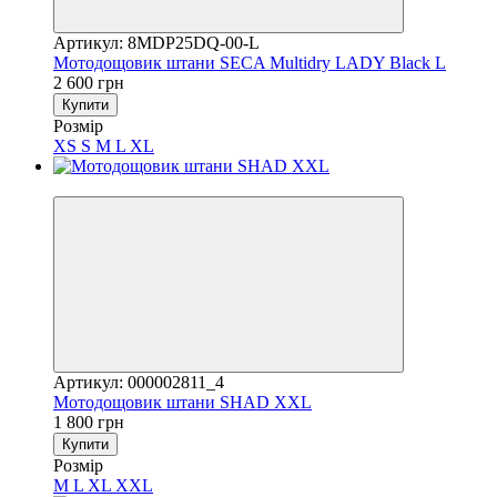
Артикул: 8MDP25DQ-00-L
Мотодощовик штани SECA Multidry LADY Black L
2 600 грн
Купити
Розмір
XS
S
M
L
XL
3
Артикул: 000002811_4
Мотодощовик штани SHAD XXL
1 800 грн
Купити
Розмір
M
L
XL
XXL