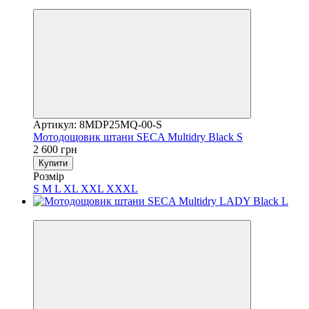
3
Артикул: 8MDP25MQ-00-S
Мотодощовик штани SECA Multidry Black S
2 600 грн
Купити
Розмір
S
M
L
XL
XXL
XXXL
3