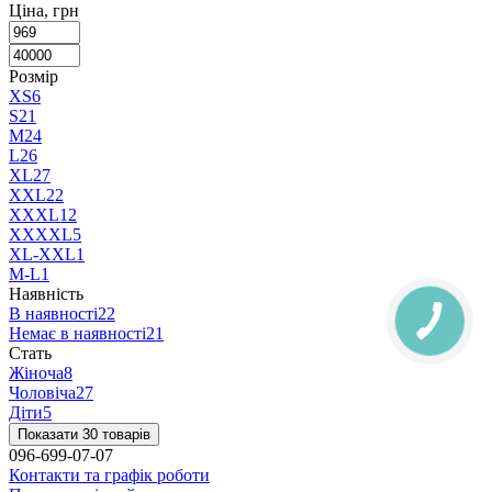
Ціна, грн
Розмір
XS
6
S
21
M
24
L
26
XL
27
XXL
22
XXXL
12
XXXXL
5
XL-XXL
1
M-L
1
Наявність
В наявності
22
Немає в наявності
21
Стать
Жіноча
8
Чоловіча
27
Діти
5
Показати 30 товарів
096-699-07-07
Контакти та графік роботи