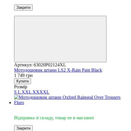
Закрити
3
Артикул: 63020P02124XL
Мотодощовик штани LS2 X-Rain Pant Black
1 749 грн
Купити
Розмір
S
L
XXL
XXXXL
Відправка зі складу
Відправка зі складу, товар не в магазині
Закрити