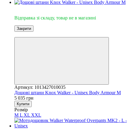
Відправка зі складу
Відправка зі складу, товар не в магазині
Закрити
3
Артикул: 1013427010035
Дощові штани Knox Walker - Unisex Body Armour M
5 035 грн
Купити
Розмір
M
L
XL
XXL
Відправка зі складу