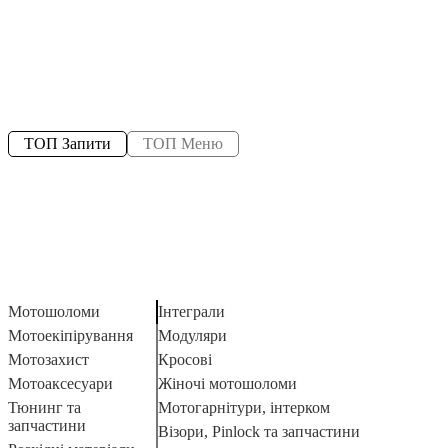
ТОП Запити
ТОП Меню
Мотошоломи
Інтеграли
Мотоекіпірування
Модуляри
Мотозахист
Кросові
Мотоаксесуари
Жіночі мотошоломи
Тюнинг та
Мотогарнітури, інтерком
запчастини
Візори, Pinlock та запчастини