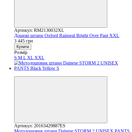
Артикул: RM2130032XL
Дощові штани Oxford Rainseal Bright Over Pant XXL
3 445 грн
Купити
Розмір
S
M
L
XL
XXL
3
Артикул: 20163429887ES
Мотодощовик штани Dainese STORM 2 UNISEX PANTS