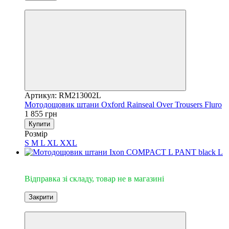
3
Артикул: RM213002L
Мотодощовик штани Oxford Rainseal Over Trousers Fluro
1 855 грн
Купити
Розмір
S
M
L
XL
XXL
Відправка зі складу
Відправка зі складу, товар не в магазині
Закрити
3