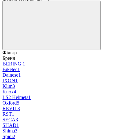
Розхідні матеріали
Наклейки
Фільтр
Бренд
BERING
1
Biketec
1
Dainese
1
IXON
1
Klim
3
Knox
4
LS2 Helmets
1
Oxford
5
REVIT
3
RST
1
SECA
3
SHAD
1
Shima
3
Spidi
2