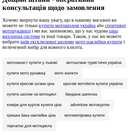
консультація щодо замовлення
Хочемо звернути вашу увагу, що в нашому магазині ви
можете не тільки
купити мотошолом україна
або
спортивні
моторукавиці
і ми вас запевняємо, що у нас чудова
ціна
вихлопна система
та інші товари. Також, у нас ви можете
вибрати
київ ексклюзивні шоломи
мото наклейки купити
і
величезний вибір для кожного клієнта.
мотозахист купити у львові
мотоштани туристичні україна
купити мото рукавиці
мото жилети
купити кросові штани ціна
кросові мотоботи купити україна
купити шолом на мотоцикл
бандана шапочка
коміри для курток купити ціна
adventure мотокуртки
кришка бака наклейка ціна
мотоекіпіровка купити
перчатки для мотоцикла