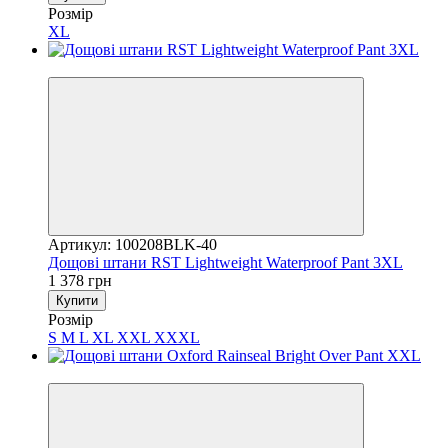
Розмір
XL
3
Артикул: 100208BLK-40
Дощові штани RST Lightweight Waterproof Pant 3XL
1 378 грн
Купити
Розмір
S
M
L
XL
XXL
XXXL
3