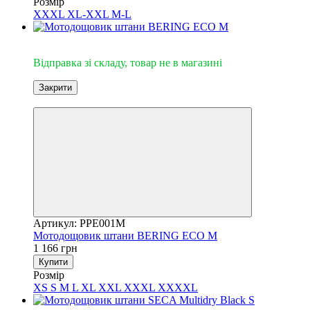
Розмір
XXXL
XL-XXL
M-L
Відправка зі складу
Відправка зі складу, товар не в магазині
Закрити
3
Артикул: PPE001M
Мотодощовик штани BERING ECO M
1 166 грн
Купити
Розмір
XS
S
M
L
XL
XXL
XXXL
XXXXL