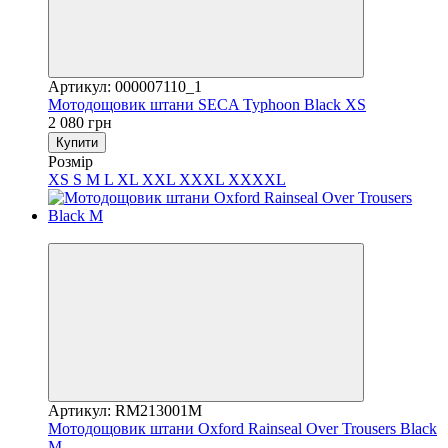
Артикул: 000007110_1
Мотодощовик штани SECA Typhoon Black XS
2 080 грн
Купити
Розмір
XS
S
M
L
XL
XXL
XXXL
XXXXL
3
Артикул: RM213001M
Мотодощовик штани Oxford Rainseal Over Trousers Black
M