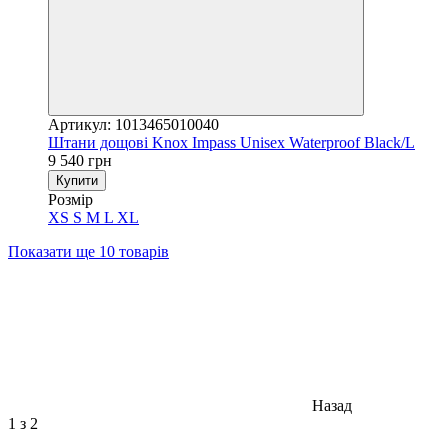
Артикул: 1013465010040
Штани дощові Knox Impass Unisex Waterproof Black/L
9 540 грн
Купити
Розмір
XS
S
M
L
XL
Показати ще 10 товарів
Назад
1
з 2