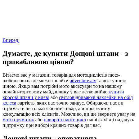
Вперед
Думаєте, де купити Дощові штани - з
привабливою ціною?
Вітаємо вас у магазині товарів для мотоциклістів moto-
motion.com.ua де можна знайти
adventure atv
за доступною
ціною. Якщо вам потрібні мото аксесуари то на нашому
онлайн-торговому майданчику у вас легко вийде
купити
кросові штани у києві
або
світловідбиваючі наклейки на обід
колеса
вартість, яких вас точно здивує. Обираючи нас ви
отримаєте не тільки якісний товар, а й професійну
консультацію всіх клієнтів. Можливо, ви ще звернете увагу на
мото прямоток
або
повороти мотоцикл
наші фахівці нададуть
підтримку при виборі кращих товарів для вас.
Дощові штани - оперативна