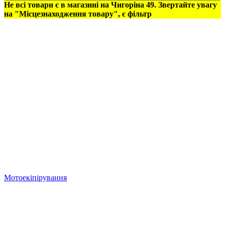
Не всі товари є в магазині на Чигоріна 49. Звертайте увагу
на "Місцезнаходження товару", є фільтр
Мотоекіпірування