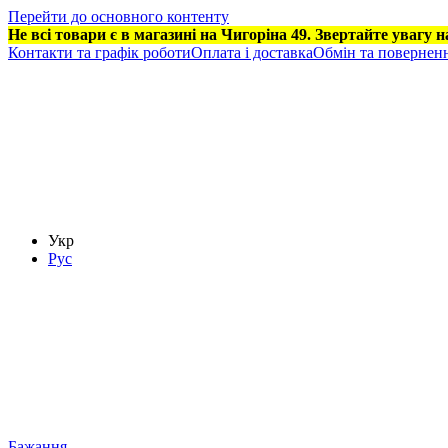
Перейти до основного контенту
Не всі товари є в магазині на Чигоріна 49. Звертайте увагу 
Контакти та графік роботи
Оплата і доставка
Обмін та повернен
Укр
Рус
Бажання