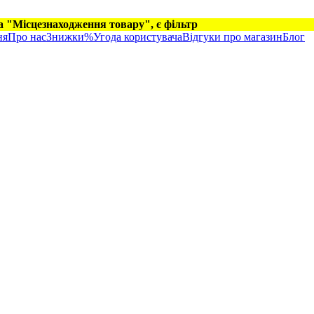
на "Місцезнаходження товару", є фільтр
ня
Про нас
Знижки%
Угода користувача
Відгуки про магазин
Блог