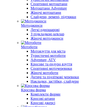
Спортивні мотоштани
Мотоштани Adventure
Жіночі мотоштани
Слайдери, ремені, підтяжки
Мотоджинси
Легкі одношарові
З підкладкою кевлар
Жіночі мотоджинси
Мотоботи
Мотовзуття для міста
Туристичні мотоботи
Adventure, ATV
Кросове та ендуро взуття
Спортивні моточеревики
Жіночі мотоботи
Дитячі та підліткові черевики
Накладки, застібки, слайдери
Кросова форма
Комплекти форми
Кросові штани
Кросові джерсі