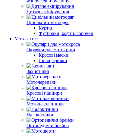
Жіноче екіпірування
Дитяче екіпірування
Цивільний мотоодяг
Куртки
Футболки, кофти, сорочки
Мотозахист
Окуляри для мотокроса
Кросові маски
Лінзи, зривки
Захист шиї
Моточерепахи
Кросові панцири
Мотонаколінники
Налокітники
Ортопедичні брейси