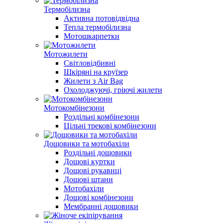
Термобілизна
Активна потовідвідна
Тепла термобілизна
Мотошкарпетки
Мотожилети
Світловідбивні
Шкіряні на круїзер
Жилети з Air Bag
Охолоджуючі, гріючі жилети
Мотокомбінезони
Роздільні комбінезони
Цільні трекові комбінезони
Дощовики та мотобахіли
Роздільні дощовики
Дощові куртки
Дощові рукавиці
Дощові штани
Мотобахіли
Дощові комбінезони
Мембранні дощовики