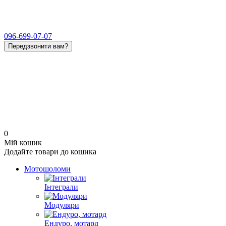
096-699-07-07
Передзвонити вам?
0
Мій кошик
Додайте товари до кошика
Мотошоломи
Інтеграли
Модуляри
Ендуро, мотард