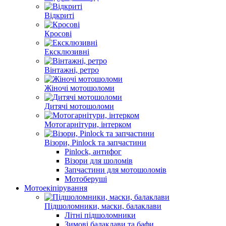
Відкриті
Кросові
Ексклюзивні
Вінтажні, ретро
Жіночі мотошоломи
Дитячі мотошоломи
Мотогарнітури, інтерком
Візори, Pinlock та запчастини
Pinlock, антифог
Візори для шоломів
Запчастини для мотошоломів
Мотоберуші
Мотоекіпірування
Підшоломники, маски, балаклави
Літні підшоломники
Зимові балаклави та бафи