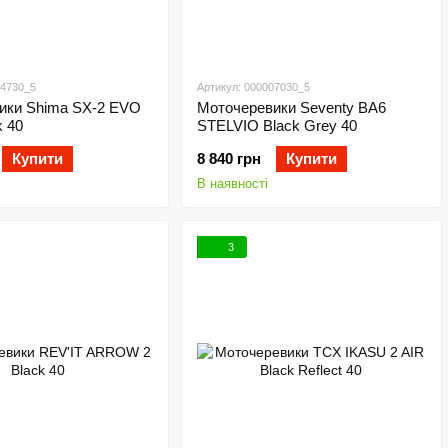
04730_5
Артикул: 000007030_5
ики Shima SX-2 EVO
Моточеревики Seventy BA6
 40
STELVIO Black Grey 40
Купити
8 840 грн
Купити
В наявності
3