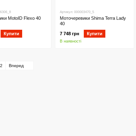
06306_8
Артикул: 000003470_5
ки MotoID Flexo 40
Моточеревики Shima Terra Lady
40
Купити
7 748 грн
Купити
В наявності
2
Вперед