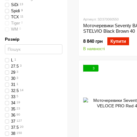
SiDi
13
Spidi
9
TCX
11
Артикул: SD370060550
Tiger
0
Моточеревики Seventy B
WM
0
STELVIO Black Brown 40
Розмір
8 840 грн
Купити
В наявності
L
1
27.5
3
3
29
3
30
3
31
1
32.5
14
33
5
34
19
35
23
36
90
37
127
37.5
20
38
150