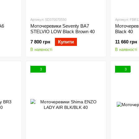
Артикул: SD370070550
Артикул: FBR1
A6
Моточеревики Seventy BA7
Моточерев
STELVIO LOW Black Brown 40
Black 40
7 800 грн
Купити
11 660 грн
В наявності
В наявності
3
3