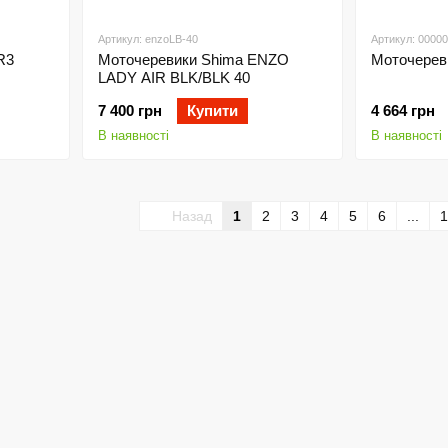
Артикул: enzoLB-40
Артикул: 0000
R3
Моточеревики Shima ENZO
Моточереви
LADY AIR BLK/BLK 40
7 400 грн
Купити
4 664 грн
В наявності
В наявності
Назад
1
2
3
4
5
6
...
1