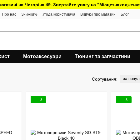
 магазині на Чигоріна 49. Звертайте увагу на "Місцезнаходження
Про нас
Знижки%
Угода користувача
Відгуки про магазин
Блог
хист
Мотоаксесуари
Тюнинг та запчастини
за попул
Сортування:
3
3