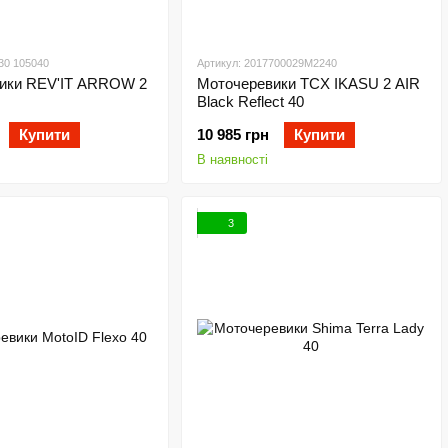
30 105040
Артикул: 2017700029M2240
ики REV'IT ARROW 2
Моточеревики TCX IKASU 2 AIR
Black Reflect 40
Купити
10 985 грн
Купити
В наявності
3