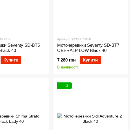
0050150
Артикул: SD330070150
ики Seventy SD-BT5
Моточеревики Seventy SD-BT7
lack 40
OBERALP LOW Black 40
Купити
7 280 грн
Купити
В наявності
3