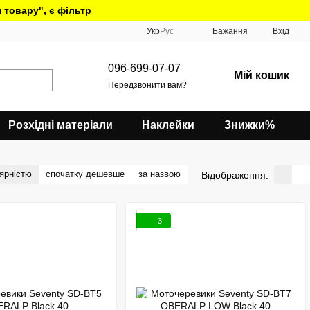
 товару", є фільтр
Укр
Рус
Бажання
Вхід
096-699-07-07
Мій кошик
Передзвонити вам?
Розхідні матеріали
Наклейки
Знижки%
ярністю
спочатку дешевше
за назвою
Відображення:
3