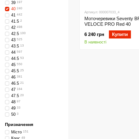
39
197
40
240
Артикул: 000007033_4
41
442
Моточеревики Seventy B
41.5
2
VELOCE PRO Red 40
42
498
42.5
100
6 240 грн
Купити
43
525
В наявності
43.5
13
44
597
44.5
53
45
550
45.5
25
46
381
46.5
21
47
184
47.5
20
48
97
49
33
50
3
Призначення
Місто
151
Крос
49