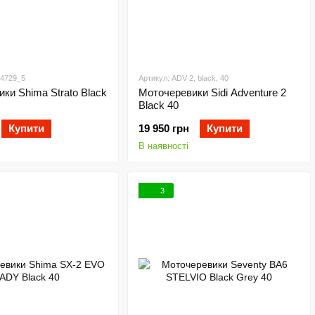
04729_5
Артикул: ADV 2, black, 40
ки Shima Strato Black
Моточеревики Sidi Adventure 2
Black 40
Купити
19 950 грн
Купити
В наявності
3