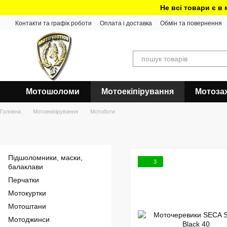
Перейти до основного контенту
Не всі товари є в
Контакти та графік роботи
Оплата і доставка
Обмін та повернення
Мотошоломи
Мотоекіпірування
Мотоза
Головна
Мотоекіпірування
Мотоботи
Підшоломники, маски,
3
балаклави
Перчатки
Мотокуртки
Мотоштани
Мотоджинси