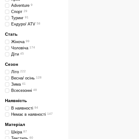
Adventure
9
Спорт
29
Туринг
91
Ендуро/ ATV
58
Стать
Жіноча
99
Чоловіча
174
Діти
45
Сезон
Літо
222
Весна/ осінь
128
Зима
41
Всесезонні
48
Наявність
В наявності
94
Немає в наявності
147
Матеріал
Шкіра
87
Текстиль
60