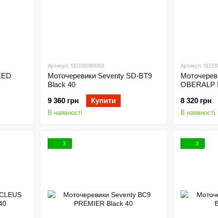
Артикул: SD330090050
Артикул: SD33
EED
Моточеревики Seventy SD-BT9
Моточерев
Black 40
OBERALP B
9 360 грн
Купити
8 320 грн
В наявності
В наявності
3
3