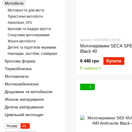
Мотоботи
Мотовзуття для міста
Туристичні мотоботи
Adventure, ATV
Кросове та ендуро взуття
Спортивні моточеревики
Артикул: 4SPD25QQ-00-40
Жіночі мотоботи
Моточеревики SECA SP
Дитячі та підліткові черевики
Black 40
Накладки, застібки, слайдери
6 440 грн
Купити
Кросова форма
В наявності
Термобілизна
Мотожилети
Мотокомбінезони
3
Дощовики та мотобахіли
Жіноче екіпірування
Дитяче екіпірування
Цивільний мотоодяг
Розмір:
40