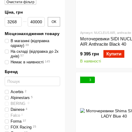
Очистити фільтр
Ціна, грн
Від Ціна, грн
До Ціна, грн
ОК
Артикул: NUCLEUS AIR, anthracite 
Місцезнаходження товару
Моточеревики SIDI NUC
В магазині (відправка
AIR Anthracite Black 40
одразу)
39
На складі (відправка до 2х
9 395 грн
Купити
днів)
57
В наявності
Немає в наявності
145
Бренд
3
Acerbis
2
Alpinestars
5
BERING
0
Dainese
4
Falco
0
Forma
37
FOX Racing
25