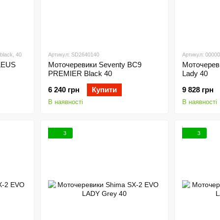
black, 40
Артикул: SD2640140
Артикул: 0000
LEUS
Моточеревики Seventy BC9
Моточереви
PREMIER Black 40
Lady 40
6 240 грн
Купити
9 828 грн
В наявності
В наявності
3
3