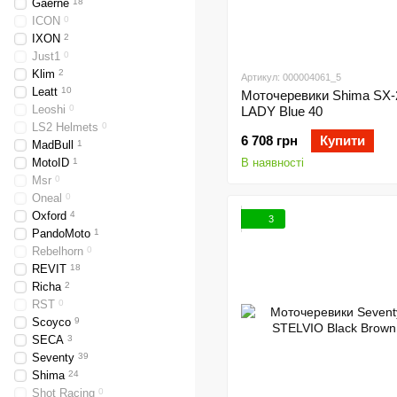
Gaerne
18
ICON
0
IXON
2
Just1
0
Klim
2
Артикул: 000004061_5
Leatt
10
Моточеревики Shima SX
Leoshi
0
LADY Blue 40
LS2 Helmets
0
6 708 грн
Купити
MadBull
1
MotoID
1
В наявності
Msr
0
Oneal
0
Oxford
4
3
PandoMoto
1
Rebelhorn
0
REVIT
18
Richa
2
RST
0
Scoyco
9
SECA
3
Seventy
39
Shima
24
Shot Racing
0