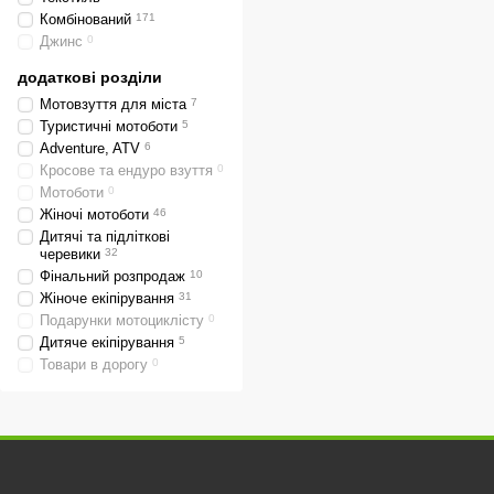
Комбінований
171
Джинс
0
додаткові розділи
Мотовзуття для міста
7
Туристичні мотоботи
5
Adventure, ATV
6
Кросове та ендуро взуття
0
Мотоботи
0
Жіночі мотоботи
46
Дитячі та підліткові
черевики
32
Фінальний розпродаж
10
Жіноче екіпірування
31
Подарунки мотоциклісту
0
Дитяче екіпірування
5
Товари в дорогу
0