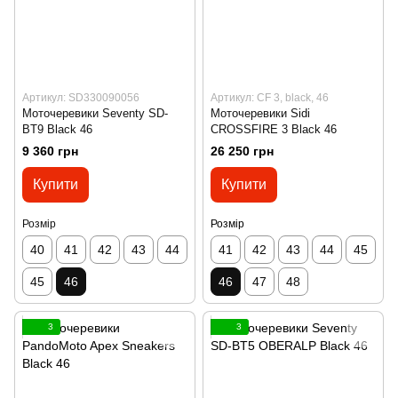
Артикул: SD330090056
Артикул: CF 3, black, 46
Моточеревики Seventy SD-
Моточеревики Sidi
BT9 Black 46
CROSSFIRE 3 Black 46
9 360 грн
26 250 грн
Купити
Купити
Розмір
Розмір
40
41
42
43
44
41
42
43
44
45
45
46
46
47
48
3
3