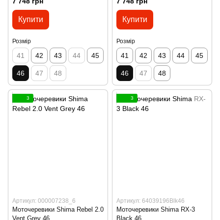
7 748 грн
7 748 грн
Купити
Купити
Розмір
Розмір
41
42
43
44
45
41
42
43
44
45
46
47
48
46
47
48
3
3
Артикул: 000007238_6
Артикул: 64039196Blk46
Моточеревики Shima Rebel 2.0
Моточеревики Shima RX-3
Vent Grey 46
Black 46