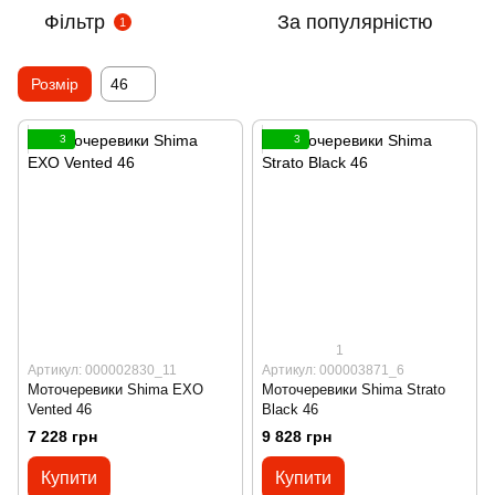
Фільтр
За популярністю
1
Розмір
46
3
3
1
Артикул: 000002830_11
Артикул: 000003871_6
Моточеревики Shima EXO
Моточеревики Shima Strato
Vented 46
Black 46
7 228 грн
9 828 грн
Купити
Купити