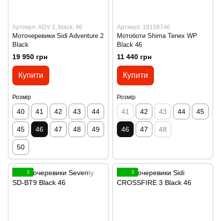
Артикул: ADV 2, black, 46
Артикул: 18158746
Моточеревики Sidi Adventure 2
Мотоботи Shima Tenex WP
Black
Black 46
19 950 грн
11 440 грн
Купити
Купити
Розмір
Розмір
40
41
42
43
44
41
42
43
44
45
45
46
47
48
49
46
47
48
50
3
3