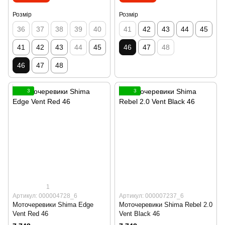
Розмір
Розмір
36
37
38
39
40
41
42
43
44
45
41
42
43
44
45
46
47
48
46
47
48
3
3
1
Артикул: 000004728_6
Артикул: 000007237_6
Моточеревики Shima Edge
Моточеревики Shima Rebel 2.0
Vent Red 46
Vent Black 46