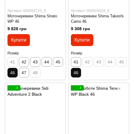
Артикул: 000004725_6
Артикул: 000005918_6
Моточеревики Shima Strato
Моточеревики Shima Takeshi
WP 46
Camo 46
9 828 грн
9 308 грн
Купити
Купити
Розмір
Розмір
41
42
43
44
45
41
42
43
44
45
46
47
48
46
3
3