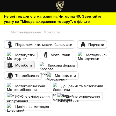
Не всі товари є в магазині на Чигоріна 49. Звертайте
увагу на "Місцезнаходження товару", є фільтр
Мотоекіпірування
Мотоботи
Підшоломники, маски, балаклави
Перчатки
Мотокуртки
Мотоштани
Мотоджинси
Мотоботи
Кросова форма
Термобілизна
Мотожилети
Мотокомбінезони
Дощовики та мотобахіли
Жіноче екіпірування
Дитяче екіпірування
Цивільний мотоодяг