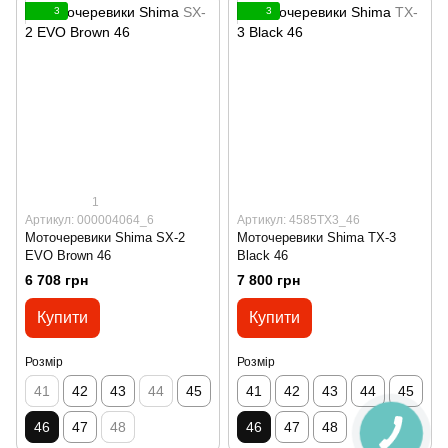
3
3
1
Артикул: 000004064_6
Артикул: 4585TX3_46
Моточеревики Shima SX-2
Моточеревики Shima TX-3
EVO Brown 46
Black 46
6 708 грн
7 800 грн
Купити
Купити
Розмір
Розмір
41
42
43
44
45
41
42
43
44
45
46
47
48
46
47
48