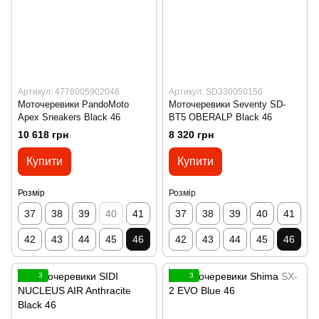
Артикул: 4778005902046
Артикул: SD330050156
Моточеревики PandoMoto
Моточеревики Seventy SD-
Apex Sneakers Black 46
BT5 OBERALP Black 46
10 618 грн
8 320 грн
Купити
Купити
Розмір
Розмір
37
38
39
40
41
37
38
39
40
41
42
43
44
45
46
42
43
44
45
46
3
3