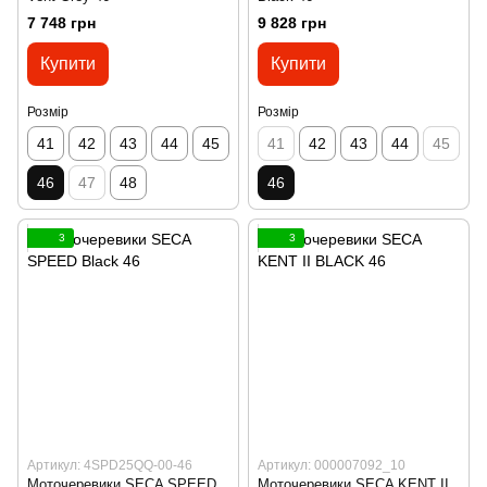
7 748 грн
9 828 грн
Купити
Купити
Розмір
Розмір
41
42
43
44
45
41
42
43
44
45
46
47
48
46
3
3
Артикул: 4SPD25QQ-00-46
Артикул: 000007092_10
Моточеревики SECA SPEED
Моточеревики SECA KENT II