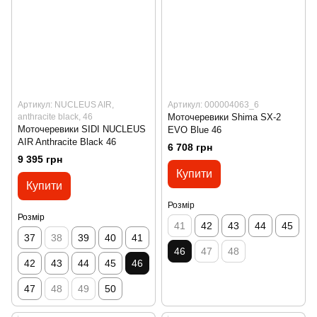
Артикул: NUCLEUS AIR,
Артикул: 000004063_6
anthracite black, 46
Моточеревики Shima SX-2
Моточеревики SIDI NUCLEUS
EVO Blue 46
AIR Anthracite Black 46
6 708 грн
9 395 грн
Купити
Купити
Розмір
Розмір
41
42
43
44
45
37
38
39
40
41
46
47
48
42
43
44
45
46
47
48
49
50