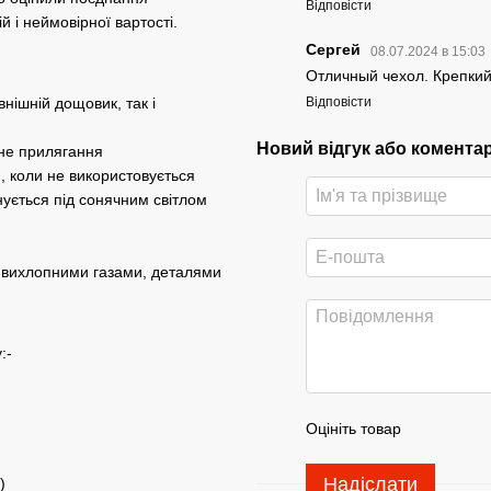
Відповісти
й і неймовірної вартості.
Сергей
08.07.2024 в 15:03
Отличный чехол. Крепкий
Відповісти
внішній дощовик, так і
Новий відгук або комента
йне прилягання
, коли не використовується
нується під сонячним світлом
 вихлопними газами, деталями
:-
Оцініть товар
Надіслати
)