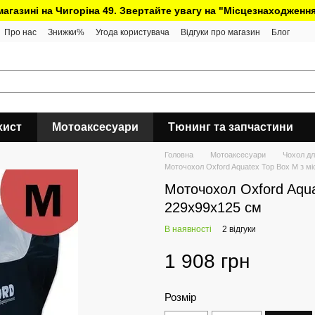
 магазині на Чигоріна 49. Звертайте увагу на "Місцезнаходження
Про нас
Знижки%
Угода користувача
Відгуки про магазин
Блог
хист
Мотоаксесуари
Тюнинг та запчастини
Головна
Мотоаксесуари
Чохол дл
Моточохол Oxford Aquatex Top Box M з м
Моточохол Oxford Aqua
229х99х125 см
В наявності
2 відгуки
1 908 грн
Розмір