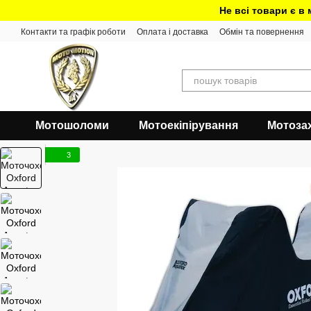
Перейти до основного контенту
Не всі товари є в
Контакти та графік роботи
Оплата і доставка
Обмін та повернення
Мотошоломи
Мотоекіпірування
Мотоза
3