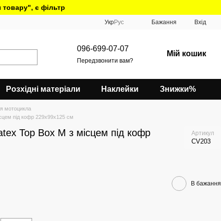
 товару", є фільтр
Укр
Рус
Бажання
Вхід
096-699-07-07
Мій кошик
Передзвонити вам?
Розхідні матеріали
Наклейки
Знижки%
я мотоцикла
ісцем під кофр 229х99х125 см
tex Top Box M з місцем під кофр
Артикул
CV203
В бажання