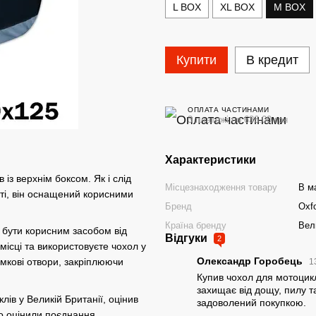
L BOX
XL BOX
M BOX
Купити
В кредит
ОПЛАТА ЧАСТИНАМИ
3 платежі по 636.00 грн
Характеристики
із верхнім боксом. Як і слід
Місцезнаходження товару
В ма
іті, він оснащений корисними
Бренд
Oxf
Країна бренду
Вел
ь бути корисним засобом від
Відгуки
2
місці та використовуєте чохол у
Олександр Горобець
мкові отвори, закріплюючи
1
Купив чохол для мотоцик
захищає від дощу, пилу 
в у Великій Британії, оцінив
задоволений покупкою.
о оцінили поєднання