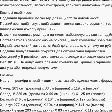
атмосферостійкості, якісної конструкції, корисних додаткових функці
Ключові особливості
Подвійний прошитий поліестер для міцності та довговічності
Повний зовнішній і внутрішній захист - можна використовувати як зо
пилозахисний чохол у приміщенні
Еластична основа з ремінцем на животі забезпечує щільне та наді
Поставляється з переноскою на блискавці, щоб компактно зберігати
Міцний, але легкий матеріал стійкий до ультрафіолету, тому не руй
Подвійне поліуретанове покриття для оптимальної гідроізоляції
Доступний у 5 розмірах, включаючи велосипеди з високим екраном
ВАЖЛИВО: Не допускайте прямого контакту цієї кришки з гарячими
двигуна або гострими предметами
Розміри
Наступні розміри є приблизними, оскільки обкладинки мають форму
Скутер 203 см (довжина) х 83 см (ширина) х 119 см (висота)
Середній 229 см (довжина) X 99 см (ширина) X 125 см (висота)
Великий 246 см (довжина) X 104 см (ширина) X 127 см (висота)
X-Large 277 см (довжина) X 104 см (ширина) X 141 см (висота)
Високий екран 203 см (довжина) X 83 см (ширина) X 112 см (висота