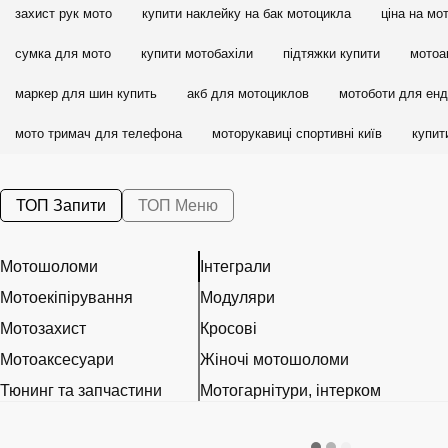
захист рук мото
купити наклейку на бак мотоцикла
ціна на мо
сумка для мото
купити мотобахіли
підтяжки купити
мотоа
маркер для шин купить
акб для мотоциклов
мотоботи для енд
мото тримач для телефона
моторукавиці спортивні київ
купит
ТОП Запити
ТОП Меню
Мотошоломи
Інтеграли
Мотоекіпірування
Модуляри
Мотозахист
Кросові
Мотоаксесуари
Жіночі мотошоломи
Тюнинг та запчастини
Мотогарнітури, інтерком
Розхідні матеріали
Візори, Pinlock та запчастини