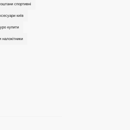
тоштани спортивні
ксесуари київ
уро купити
и налокітники