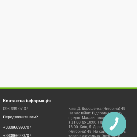
Контактна інформація
096-699-07-07
Київ, Д. Дорошенка (Чигоріна) 49
На час війни: Відправка товару
Передзвонити вам?
щодня. Магазин можна відвідати
з 11:00 до 18:00. НЕДІЛЯ з 11 до
16:00. Київ, Д. Дорошенка
+380966990707
(Чигоріна) 49. На сайті наявність
+380966990707
товарів актуальна. Звертайте