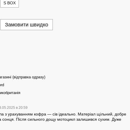
S BOX
Замовити швидко
газині (відправка одразу)
ord
икобританія
3.05.2025 в 20:59
ла з урахуванням кофра — сів ідеально. Матеріал щільний, добре
та сонця. Після сильного дощу мотоцикл залишився сухим. Дуже