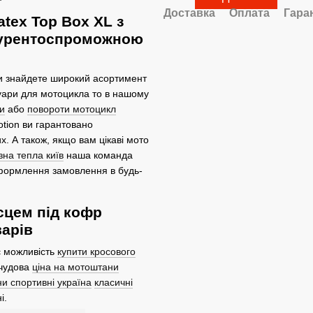
Доставка
Оплата
Гара
tex Top Box XL з
нкурентоспроможною
ви знайдете широкий асортимент
есуари для мотоцикла то в нашому
и
або
повороти мотоцикл
tion ви гарантовано
х. А також, якщо вам цікаві мото
зна тепла київ
наша команда
 оформлення замовлення в будь-
ісцем під кофр
варів
є можливість
купити кросового
 чудова
ціна на мотоштани
и спортивні україна
класичні
і.