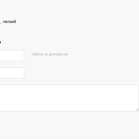
, легкий
р
Увійти за допомогою