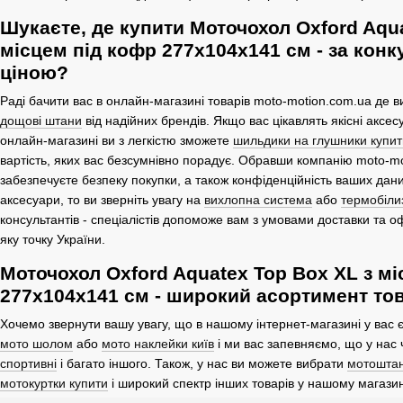
Шукаєте, де купити Моточохол Oxford Aqua
місцем під кофр 277х104х141 см - за ко
ціною?
Раді бачити вас в онлайн-магазині товарів moto-motion.com.ua де 
дощові штани
від надійних брендів. Якщо вас цікавлять якісні акс
онлайн-магазині ви з легкістю зможете
шильдики на глушники купит
вартість, яких вас безсумнівно порадує. Обравши компанію moto-mo
забезпечуєте безпеку покупки, а також конфіденційність ваших дани
аксесуари, то ви зверніть увагу на
вихлопна система
або
термобіли
консультантів - спеціалістів допоможе вам з умовами доставки та
яку точку України.
Моточохол Oxford Aquatex Top Box XL з м
277х104х141 см - широкий асортимент то
Хочемо звернути вашу увагу, що в нашому інтернет-магазині у вас 
мото шолом
або
мото наклейки київ
і ми вас запевняємо, що у нас
спортивні
і багато іншого. Також, у нас ви можете вибрати
мотоштан
мотокуртки купити
і широкий спектр інших товарів у нашому магазин