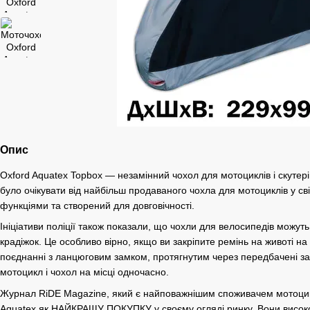
Опис
Oxford Aquatex Topbox — незамінний чохол для мотоциклів і скутерів 
було очікувати від найбільш продаваного чохла для мотоциклів у св
функціями та створений для довговічності.
Ініціативи поліції також показали, що чохли для велосипедів можут
крадіжок. Це особливо вірно, якщо ви закріпите ремінь на животі на 
поєднанні з ланцюговим замком, протягнутим через передбачені за
мотоцикл і чохол на місці одночасно.
Журнал RiDE Magazine, який є найповажнішим споживачем мотоциклі
Aquatex як НАЙКРАЩУ ПОКУПКУ у своєму огляді ринку. Вони висок