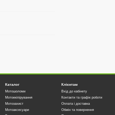
Каталог
Клієнтам
Мотошоломи
Вхід до кабінету
Мотоекіпірування
Контакти та графік роботи
Мотозахист
Оплата і доставка
Мотоаксесуари
Обмін та повернення