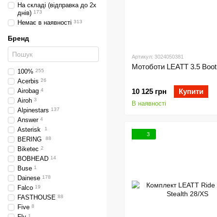
На складі (відправка до 2х
днів)
173
Немає в наявності
313
Бренд
Артикул: 3024050381
Мотоботи LEATT 3.5 Boot
100%
255
Acerbis
26
Airobag
4
10 125 грн
Купити
Airoh
3
В наявності
Alpinestars
137
Answer
4
Asterisk
1
3
BERING
88
Biketec
2
BOBHEAD
14
Buse
1
Dainese
178
Falco
19
FASTHOUSE
88
Five
8
Fly
1