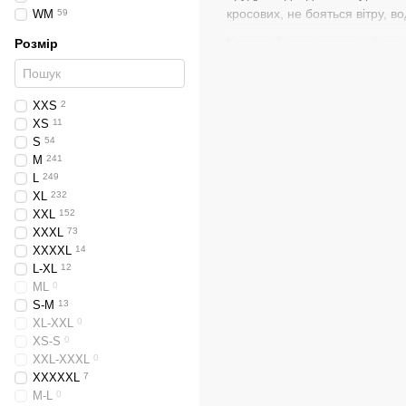
кросових, не бояться вітру, во
WM
59
Кросовий одяг створений для п
Розмір
гонщиків між собою. На відмін
мотошорти із захистом стегон,
XXS
2
XS
11
S
54
M
241
L
249
XL
232
XXL
152
XXXL
73
XXXXL
14
L-XL
12
ML
0
S-M
13
XL-XXL
0
XS-S
0
XXL-XXXL
0
XXXXXL
7
M-L
0