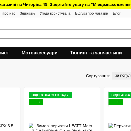
 магазині на Чигоріна 49. Звертайте увагу на "Місцезнаходження
Про нас
Знижки%
Угода користувача
Відгуки про магазин
Блог
хист
Мотоаксесуари
Тюнинг та запчастини
за попул
Сортування:
ВІДПРАВКА ЗІ СКЛАДУ
ВІДПРАВКА 
3
3