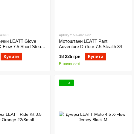
040761
Артикул: 5024020282
ички LEATT Glove
Мотоштани LEATT Pant
-Flow 7.5 Short Stealth
Adventure DriTour 7.5 Stealth 34
Купити
18 225 грн
Купити
В наявності
3