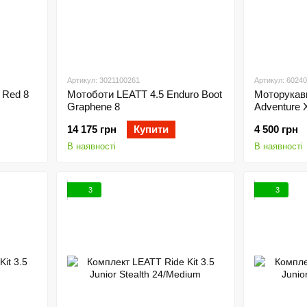
Артикул: 3021100261
Артикул: 6024
 Red 8
Мотоботи LEATT 4.5 Enduro Boot
Моторукав
Graphene 8
Adventure X
M (9)
14 175 грн
Купити
4 500 грн
В наявності
В наявності
3
3