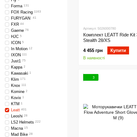
Forma
131
FOX Racing
1163
FURYGAN
41
FXR
44
Артикул: 5026000780
Gaerne
76
Комплект LEATT Ride Kit 
HJC
5
Stealth 28/XS
ICON
5
In Motion
12
4 455 грн
Купити
IXON
111
В наявності
Just1
75
Kappa
2
Kawasaki
1
3
Klim
171
Knox
111
Komine
2
Kovix
1
KTM
1
Leatt
401
Leoshi
28
LS2 Helmets
222
Macna
15
Mad Bike
28