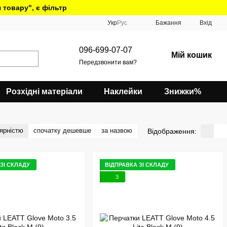
 товару", є фільтр
Укр
Рус
Бажання
Вхід
096-699-07-07
Мій кошик
Передзвонити вам?
Розхідні матеріали
Наклейки
Знижки%
ярністю
спочатку дешевше
за назвою
Відображення:
ЗІ СКЛАДУ
ВІДПРАВКА ЗІ СКЛАДУ
3