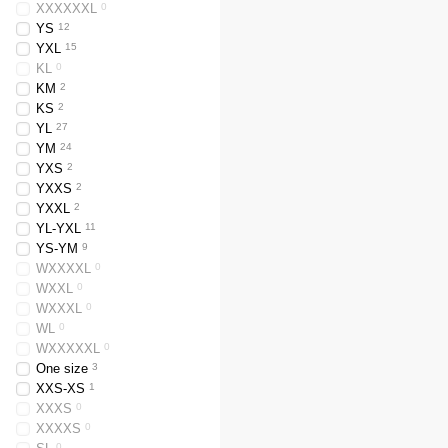
XXXXXXL
0
YS
12
YXL
15
KL
0
KM
2
KS
2
YL
27
YM
24
YXS
2
YXXS
2
YXXL
2
YL-YXL
11
YS-YM
9
WXXXXL
0
WXXL
0
WXXXL
0
WL
0
WXXXXXL
0
One size
3
XXS-XS
1
XXXS
0
XXXXS
0
0