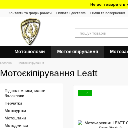
Перейти до основного контенту
Не всі товари є в
Контакти та графік роботи
Оплата і доставка
Обмін та повернення
Мотошоломи
Мотоекіпірування
Мотоза
Головна
Мотоекіпірування
Мотоєкіпірування Leatt
Підшоломники, маски,
3
балаклави
Перчатки
Мотокуртки
Мотоштани
Мотоджинси