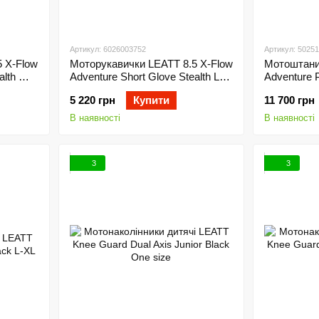
Артикул: 6026003752
Артикул: 5025
 X-Flow
Моторукавички LEATT 8.5 X-Flow
Мотоштани
alth M
Adventure Short Glove Stealth L
Adventure P
(10)
5 220 грн
Купити
11 700 грн
В наявності
В наявності
3
3