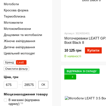
Мотоботи
Кросова форма
Термобілизна
Мотожилети
Мотокомбінезони
Артикул: 3024050401
Дощовики та мотобахіли
Моточеревики LEATT GPX
Жіноче екіпірування
Boot Black 8
Дитяче екіпірування
10 125 грн
Купити
Цивільний мотоодяг
В наявності
Бренд:
Leatt
Очистити фільтр
ВІДПРАВКА ЗІ СКЛАДУ
Ціна, грн
3
Від Ціна, грн
До Ціна, грн
ОК
Місцезнаходження товару
В магазині (відправка
одразу)
59