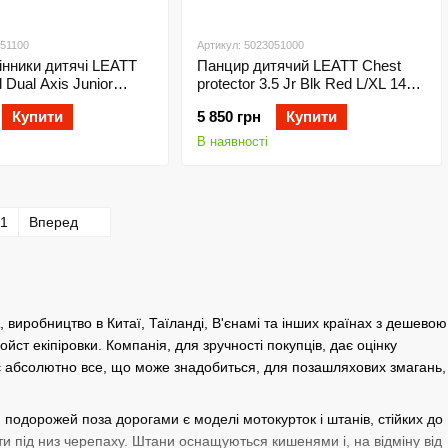
051100
Артикул: 5023051000
нники дитячі LEATT
Панцир дитячий LEATT Chest
 Dual Axis Junior
protector 3.5 Jr Blk Red L/XL 147-
size
159cm One size
Купити
5 850 грн
Купити
В наявності
1
Вперед
 виробництво в Китаї, Таїланді, В'єнамі та інших країнах з дешевою
ст екіпіровки. Компанія, для зручності покупців, дає оцінку
яє абсолютно все, що може знадобиться, для позашляхових змагань,
подорожей поза дорогами є моделі мотокурток і штанів, стійких до
ати під низ черепаху. Штани оснащуються кишенями і, на відміну від