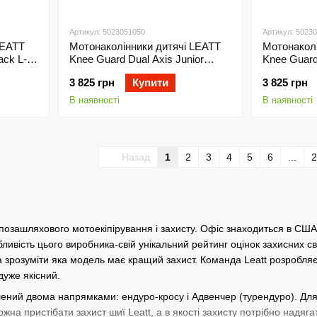
Артикул: 5023051050
Артикул: 5023
LEATT
Мотонаколінники дитячі LEATT
Мотонаколі
ack L-
Knee Guard Dual Axis Junior
Knee Guard
Black One size
White One 
3 825 грн
Купити
3 825 грн
В наявності
В наявності
Назад
1
2
3
4
5
6
...
2
 позашляхового мотоекіпірування і захисту. Офіс знаходиться в США,
ивість цього виробника-свій унікальний рейтинг оцінок захисних свой
а зрозуміти яка модель має кращий захист. Команда Leatt розробл
дуже якісний.
ний двома напрямками: ендуро-кросу і Адвенчер (турендуро). Для 
ожна пристібати захист шиї Leatt, а в якості захисту потрібно надяг