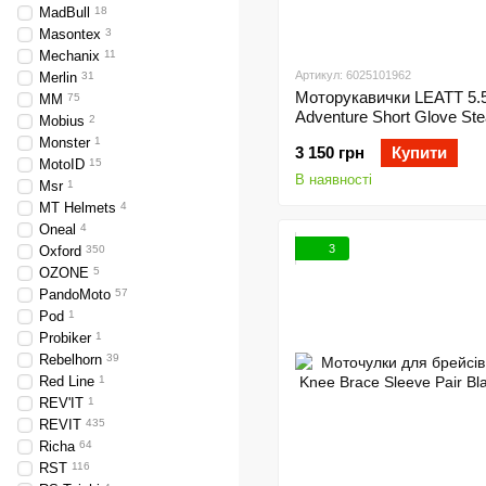
MadBull
18
Masontex
3
Mechanix
11
Артикул: 6025101962
Merlin
31
Моторукавички LEATT 5.5
MM
75
Adventure Short Glove Ste
Mobius
2
(9)
Monster
1
3 150 грн
Купити
MotoID
15
В наявності
Msr
1
MT Helmets
4
Oneal
4
3
Oxford
350
OZONE
5
PandoMoto
57
Pod
1
Probiker
1
Rebelhorn
39
Red Line
1
REV'IT
1
REVIT
435
Richa
64
RST
116