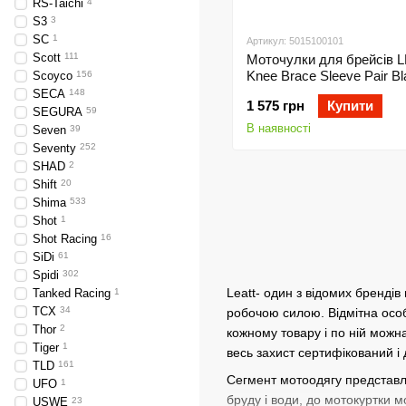
RS-Taichi
4
S3
3
SC
1
Артикул: 5015100101
Scott
111
Моточулки для брейсів 
Knee Brace Sleeve Pair Bl
Scoyco
156
XL
SECA
148
1 575 грн
Купити
SEGURA
59
В наявності
Seven
39
Seventy
252
SHAD
2
Shift
20
Shima
533
Shot
1
Shot Racing
16
SiDi
61
Spidi
302
Leatt- один з відомих брендів
Tanked Racing
1
TCX
34
робочою силою. Відмітна особл
Thor
2
кожному товару і по ній можн
Tiger
1
весь захист сертифікований і 
TLD
161
Сегмент мотоодягу представле
UFO
1
бруду і води, до мотокуртки м
USWE
23