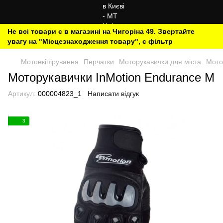
Не всі товари є в магазині на Чигоріна 49. Звертайте
увагу на "Місцезнаходження товару", є фільтр
Мотоекіпірування
Перчатки
Моторукавички для міста
Мото
Моторукавички InMotion Endurance M
Артикул:
000004823_1
Написати відгук
3