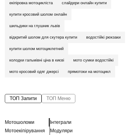
екіпіровка мотоцикліста
слайдери онлайн купити
купити кросовий шолом онлайн
шильдики на глушник львів
відкритий шолом для скутера купити
водостійкі рюкзаки
купити шолом мотоциклетний
колодки гальмівні ціна в києві
мото сумки водостійкі
мото кросовий одяг джерсі
прямотоки на мотоцикл
ТОП Запити
ТОП Меню
Мотошоломи
Інтеграли
Мотоекіпірування
Модуляри