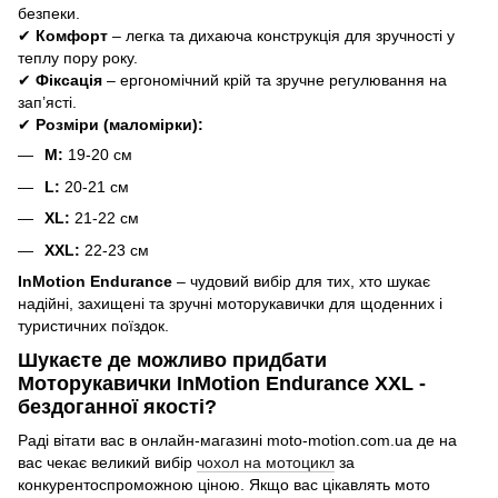
безпеки.
✔
Комфорт
– легка та дихаюча конструкція для зручності у
теплу пору року.
✔
Фіксація
– ергономічний крій та зручне регулювання на
зап’ясті.
✔
Розміри (маломірки):
M:
19-20 см
L:
20-21 см
XL:
21-22 см
XXL:
22-23 см
InMotion Endurance
– чудовий вибір для тих, хто шукає
надійні, захищені та зручні моторукавички для щоденних і
туристичних поїздок.
Шукаєте де можливо придбати
Моторукавички InMotion Endurance XXL -
бездоганної якості?
Раді вітати вас в онлайн-магазині moto-motion.com.ua де на
вас чекає великий вибір
чохол на мотоцикл
за
конкурентоспроможною ціною. Якщо вас цікавлять мото