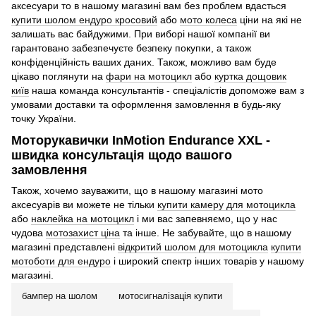
аксесуари то в нашому магазині вам без проблем вдасться
купити шолом ендуро кросовий
або
мото колеса
ціни на які не
залишать вас байдужими. При виборі нашої компанії ви
гарантовано забезпечуєте безпеку покупки, а також
конфіденційність ваших даних. Також, можливо вам буде
цікаво поглянути на
фари на мотоцикл
або
куртка дощовик
київ
наша команда консультантів - спеціалістів допоможе вам з
умовами доставки та оформлення замовлення в будь-яку
точку України.
Моторукавички InMotion Endurance XXL -
швидка консультація щодо вашого
замовлення
Також, хочемо зауважити, що в нашому магазині мото
аксесуарів ви можете не тільки
купити камеру для мотоцикла
або
наклейка на мотоцикл
і ми вас запевняємо, що у нас
чудова
мотозахист ціна
та інше. Не забувайте, що в нашому
магазині представлені
відкритий шолом для мотоцикла
купити
мотоботи для ендуро
і широкий спектр інших товарів у нашому
магазині.
бампер на шолом
мотосигналізація купити