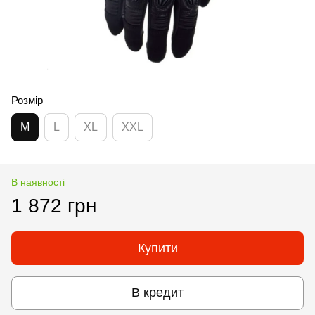
Розмір
M
L
XL
XXL
В наявності
1 872 грн
Купити
В кредит