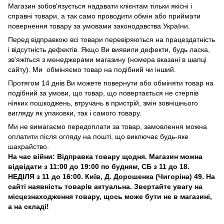
Магазин зобов'язується надавати клієнтам тільки якісні і
справні товари, а так само проводити обмін або приймати
повернення товару за умовами законодавства України.
Перед відправкою всі товари перевіряються на працездатність
і відсутність дефектів. Якщо Ви виявили дефекти, будь ласка,
зв'яжіться з менеджерами магазину (номера вказані в шапці
сайту). Ми обміняємо товар на подібний чи інший.
Протягом 14 днів Ви можете повернути або обміняти товар на
подібний за умови, що товар, що повертається не стерпів
ніяких пошкоджень, втручань в пристрій, змін зовнішнього
вигляду як упаковки, так і самого товару.
Ми не вимагаємо передоплати за товар, замовлення можна
оплатити після огляду на пошті, що виключає будь-яке
шахрайство.
На час війни: Відправка товару щодня. Магазин можна
відвідати з 11:00 до 19:00 по будням, СБ з 11 до 18.
НЕДІЛЯ з 11 до 16:00. Київ, Д. Дорошенка (Чигоріна) 49. На
сайті наявність товарів актуальна. Звертайте увагу на
місцезнаходження товару, щось може бути не в магазині,
а на складі!