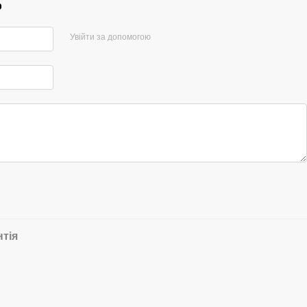
р
Увійти за допомогою
нтія