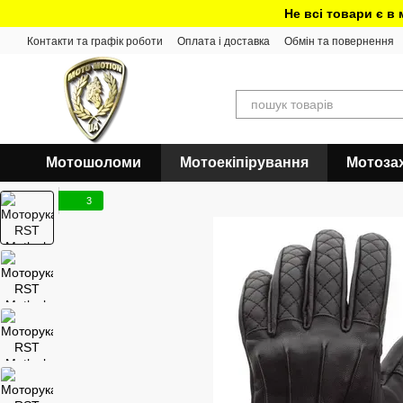
Перейти до основного контенту
Не всі товари є в
Контакти та графік роботи
Оплата і доставка
Обмін та повернення
Мотошоломи
Мотоекіпірування
Мотоза
3