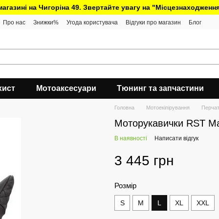
 магазині на Чигоріна 49. Звертайте увагу на "Місцезнаходження
Про нас
Знижки%
Угода користувача
Відгуки про магазин
Блог
хист
Мотоаксесуари
Тюнинг та запчастини
Головна
Мотоекіпірування
Перчат
Моторукавички RST Ma
В наявності
Написати відгук
3 445 грн
Розмір
S
M
L
XL
XXL