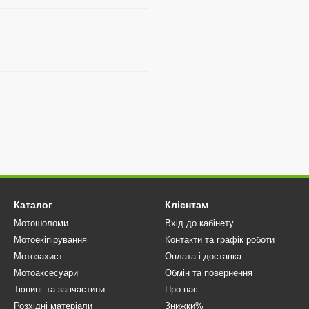
Каталог
Клієнтам
Мотошоломи
Вхід до кабінету
Мотоекіпірування
Контакти та графік роботи
Мотозахист
Оплата і доставка
Мотоаксесуари
Обмін та повернення
Тюнинг та запчастини
Про нас
Розхідні матеріали
Знижки%