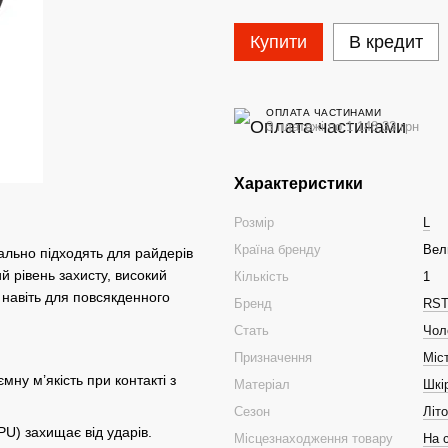
Купити
В кредит
ОПЛАТА ЧАСТИНАМИ
3 платежі по 1 148.33 грн
Характеристики
Розмір
L
Країна бренду
Вел
еально підходять для райдерів
й рівень захисту, високий
Кількість
1
и навіть для повсякденного
Бренд
RS
Стать
Чол
Призначення
Міс
мну м’якість при контакті з
Матеріал
Шкі
Сезон
Літо
PU) захищає від ударів.
Місцезнаходження товару
На с