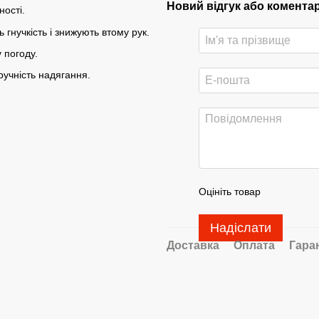
Новий відгук або комента
ності.
гнучкість і знижують втому рук.
 погоду.
ручність надягання.
Оцініть товар
Надіслати
Доставка
Оплата
Гара