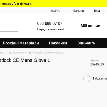
 товару", є фільтр
Укр
Рус
Бажання
Вхід
096-699-07-07
Мій кошик
Передзвонити вам?
Розхідні матеріали
Наклейки
Знижки%
ки
Моторукавички RST Matlock CE Mens Glove L
tlock CE Mens Glove L
Артикул
10240510
В бажання