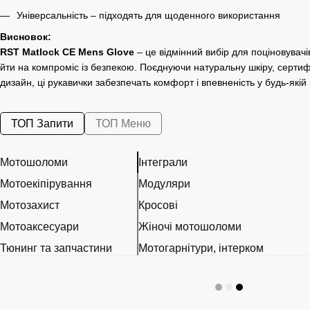
Універсальність – підходять для щоденного використання
Висновок:
RST Matlock CE Mens Glove
– це відмінний вибір для поціновувачів
йти на компроміс із безпекою. Поєднуючи натуральну шкіру, сертиф
дизайн, ці рукавички забезпечать комфорт і впевненість у будь-якій
ТОП Запити
ТОП Меню
Мотошоломи
Інтеграли
Мотоекіпірування
Модуляри
Мотозахист
Кросові
Мотоаксесуари
Жіночі мотошоломи
Тюнинг та запчастини
Мотогарнітури, інтерком
Розхідні матеріали
Візори, Pinlock та запчастини
Наклейки