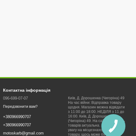
Контактна інформація
096-699-07-07
Київ, Д. Дорошенка (Чигоріна) 49
На час війни: Відправка товару
Передзвонити вам?
щодня. Магазин можна відвідати
з 11:00 до 18:00. НЕДІЛЯ з 11 до
16:00. Київ, Д. Дорошенка
+380966990707
(Чигоріна) 49. На сайті наявність
+380966990707
товарів актуальна. Звертайте
увагу на місцезнаходження
motoskarb@gmail.com
товару, щось може бути не в