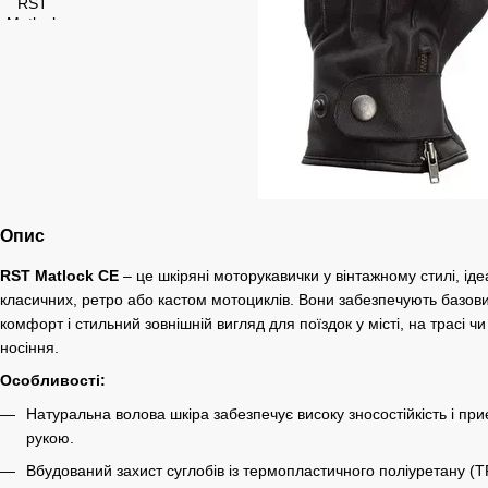
Опис
RST Matlock CE
– це шкіряні моторукавички у вінтажному стилі, ід
класичних, ретро або кастом мотоциклів. Вони забезпечують базови
комфорт і стильний зовнішній вигляд для поїздок у місті, на трасі ч
носіння.
Особливості:
Натуральна волова шкіра забезпечує високу зносостійкість і приє
рукою.
Вбудований захист суглобів із термопластичного поліуретану (T