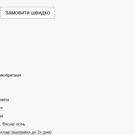
Замовити швидко
икобританія
T
овіча
то
ра
,
Весна/ осінь
кладі (відправка до 2х днів)