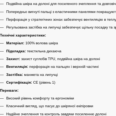
Подвійна шкіра на долоні для посиленого зчеплення та довговіч
Попередньо вигнуті пальці з еластичними панелями покращують 
Перфорація у стратегічних зонах забезпечує вентиляцію в теплу
Регульована застібка на липучці забезпечує щільну посадку та з
Технічні характеристики:
Матеріал:
100% волова шкіра
Підкладка:
текстильна дихаюча
Захист:
захист суглобів TPU, подвійна шкіра на долоні
Вентиляція:
перфорація на пальцях і верхній частині
Застібка:
манжета на липучці
Сертифікація:
CE (рівень 1)
Переваги:
Високий рівень комфорту та ергономіки
Класичний вигляд, що пасує до шкіряної екіпіровки
Надійне зчеплення та контроль завдяки посиленню долоні