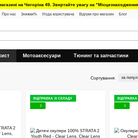
 магазині на Чигоріна 49. Звертайте увагу на "Місцезнаходження
Про нас
Знижки%
Угода користувача
Відгуки про магазин
Блог
хист
Мотоаксесуари
Тюнинг та запчастини
за попул
Сортування:
ВІДПРАВКА ЗІ СКЛАДУ
ВІДПРАВКА 
3
3