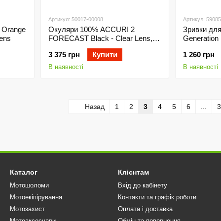
Артикул: 50017-00008
Артикул: 5908
 Orange
Окуляри 100% ACCURI 2
Зривки для
Lens
FORECAST Black - Clear Lens,
Generation I
Roll-Off
3 375 грн
Купити
1 260 грн
В наявності
В наявності
Назад
1
2
3
4
5
6
...
3
Каталог
Клієнтам
Мотошоломи
Вхід до кабінету
Мотоекіпірування
Контакти та графік роботи
Мотозахист
Оплата і доставка
Мотоаксесуари
Обмін та повернення