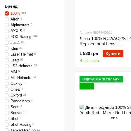
Бренд
100%
656
Airoh
6
Alpinestars
5
AXXIS
6
Артикул: 59079-00001
FOX Racing
189
Лінза 100% RC2/AC2/ST2
Just1
80
Replacement Lens -
Klim
31
Photochromic, Photochrom
1 530 грн
Купити
Lazer Helmet
6
Leatt
95
В наявності
LS2 Helmets
69
MM
9
MT Helmets
24
ВІДПРАВКА ЗІ СКЛАДУ
Oakley
3
3
Oneal
4
Oxford
28
PandoMoto
4
Scott
1
Scoyco
5
Shot
2
Shot Racing
8
Tanked Racing
11