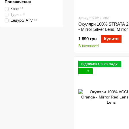
Призначення
Крос
44
Туринг
0
Артикул: 50028-00020
Ендуро/ ATV
44
Окуляри 100% STRATA 2 
- Mirror Silver Lens, Mirro
1 890 грн
Купити
В наявності
ВІДПРАВКА ЗІ СКЛАДУ
3