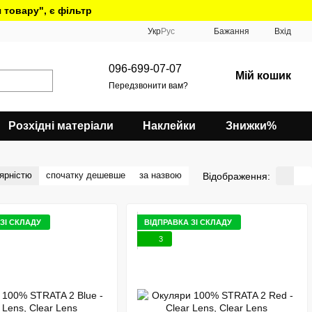
 товару", є фільтр
Укр
Рус
Бажання
Вхід
096-699-07-07
Мій кошик
Передзвонити вам?
Розхідні матеріали
Наклейки
Знижки%
ярністю
спочатку дешевше
за назвою
Відображення:
ЗІ СКЛАДУ
ВІДПРАВКА ЗІ СКЛАДУ
3