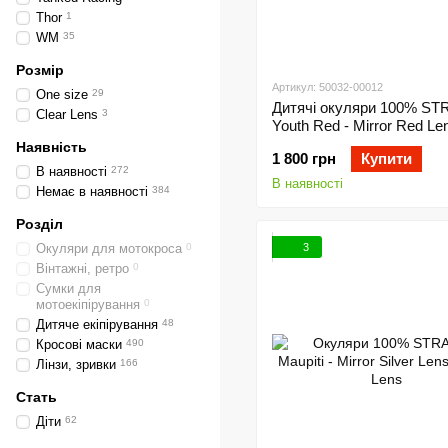
Thor
1
WM
35
Розмір
Артикул: 50032-00012
One size
29
Дитячі окуляри 100% ST
Clear Lens
3
Youth Red - Mirror Red Le
Mirror Lens
Наявність
1 800 грн
Купити
В наявності
272
В наявності
Немає в наявності
384
Розділ
3
Окуляри для мотокроса
0
Вінтажні, ретро
0
Сумки для
мотоекіпірування
0
Дитяче екіпірування
48
Кросові маски
490
Лінзи, зривки
166
Стать
Діти
62