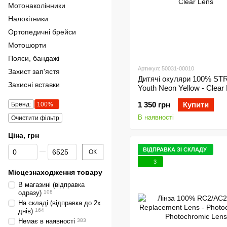
Мотонаколінники
Налокітники
Ортопедичні брейси
Мотошорти
Пояси, бандажі
Артикул: 50031-00010
Захист зап'ястя
Дитячі окуляри 100% ST
Захисні вставки
Youth Neon Yellow - Clear
Clear Lens
1 350 грн
Купити
Бренд:
100%
В наявності
Очистити фільтр
Ціна, грн
Від Ціна, грн
До Ціна, грн
ВІДПРАВКА ЗІ СКЛАДУ
ОК
3
Місцезнаходження товару
В магазині (відправка
одразу)
108
На складі (відправка до 2х
днів)
164
Немає в наявності
383