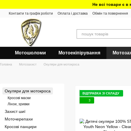
Перейти до основного контенту
Не всі товари є в
Контакти та графік роботи
Оплата і доставка
Обмін та повернення
Мотошоломи
Мотоекіпірування
Мотоза
Головна
Мотозахист
Окуляри для мотокроса
Окуляри для мотокроса
ВІДПРАВКА ЗІ СКЛАДУ
Кросові маски
3
Лінзи, зривки
Захист шиї
Моточерепахи
Кросові панцири