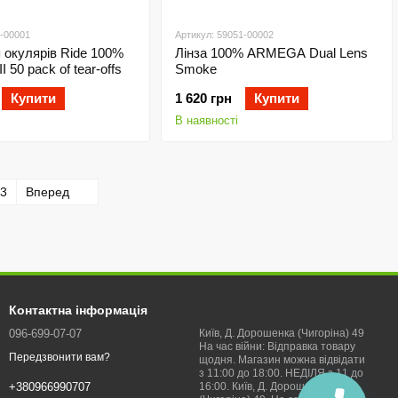
5-00001
Артикул: 59051-00002
 окулярів Ride 100%
Лінза 100% ARMEGA Dual Lens
I 50 pack of tear-offs
Smoke
Купити
1 620 грн
Купити
В наявності
3
Вперед
Контактна інформація
096-699-07-07
Київ, Д. Дорошенка (Чигоріна) 49
На час війни: Відправка товару
Передзвонити вам?
щодня. Магазин можна відвідати
з 11:00 до 18:00. НЕДІЛЯ з 11 до
16:00. Київ, Д. Дорошенка
+380966990707