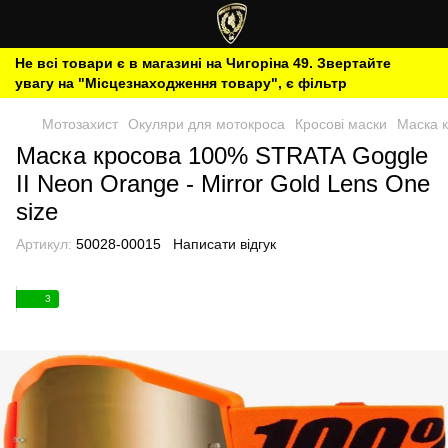
Не всі товари є в магазині на Чигоріна 49. Звертайте
увагу на "Місцезнаходження товару", є фільтр
Мотозахист
Окуляри для мотокроса
Кросові маски
Маска к
Маска кросова 100% STRATA Goggle
II Neon Orange - Mirror Gold Lens One
size
Артикул:
50028-00015
Написати відгук
3