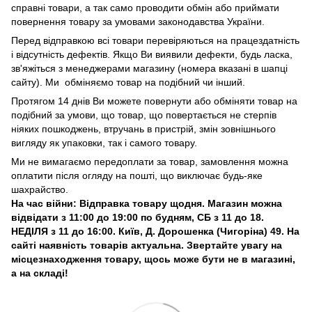
справні товари, а так само проводити обмін або приймати
повернення товару за умовами законодавства України.
Перед відправкою всі товари перевіряються на працездатність
і відсутність дефектів. Якщо Ви виявили дефекти, будь ласка,
зв'яжіться з менеджерами магазину (номера вказані в шапці
сайту). Ми обміняємо товар на подібний чи інший.
Протягом 14 днів Ви можете повернути або обміняти товар на
подібний за умови, що товар, що повертається не стерпів
ніяких пошкоджень, втручань в пристрій, змін зовнішнього
вигляду як упаковки, так і самого товару.
Ми не вимагаємо передоплати за товар, замовлення можна
оплатити після огляду на пошті, що виключає будь-яке
шахрайство.
На час війни: Відправка товару щодня. Магазин можна
відвідати з 11:00 до 19:00 по будням, СБ з 11 до 18.
НЕДІЛЯ з 11 до 16:00. Київ, Д. Дорошенка (Чигоріна) 49. На
сайті наявність товарів актуальна. Звертайте увагу на
місцезнаходження товару, щось може бути не в магазині,
а на складі!