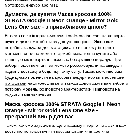
мотокросі, ендуро або MTB.
Думаєте, де купити Маска кросова 100%
STRATA Goggle II Neon Orange - Mirror Gold
Lens One size - з привабливою ціною?
Вітаємо вас в інтернет-магазині moto-motion.com.ua де варто
шукати
дитячі мотоботы
за доступною ціною. Якщо вам
потрібні аксесуари для мотоцикла то в нашому інтернет-
магазині ви точно можете
термобілизна тепла купити
або
тюнінг до мото
вартість, яких вас безсумнівно порадує. При
виборі нашої компанії ви можете розраховувати на швидку і
надійну доставку в будь-яку точку світу. Також, можливо вам
буде цікаво поглянути на
кросові панцири
або
київ adventure
мотоштани
наші консультанти завжди допоможуть вам вибрати
потрібну модель, розповісти характеристики і відповісти на
будь-які ваші запитання.
Маска кросова 100% STRATA Goggle II Neon
Orange - Mirror Gold Lens One size -
прекрасний вибір для вас
Також, хочемо зауважити, що в нашому інтернет-магазині вам
доступно не тільки
купити кросові штани київ
або
київ