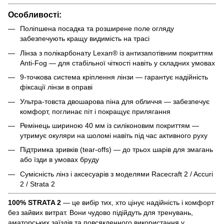
Особливості:
Поліпшена посадка та розширене поле огляду
забезпечують кращу видимість на трасі
Лінза з полікарбонату Lexan® із антизапотівним покриттям
Anti-Fog — для стабільної чіткості навіть у складних умовах
9-точкова система кріплення лінзи — гарантує надійність
фіксації лінзи в оправі
Ультра-товста двошарова піна для обличчя — забезпечує
комфорт, поглинає піт і покращує прилягання
Ремінець шириною 40 мм із силіконовим покриттям —
утримує окуляри на шоломі навіть під час активного руху
Підтримка зривків (tear-offs) — до трьох шарів для змагань
або їзди в умовах бруду
Сумісність лінз і аксесуарів з моделями Racecraft 2 / Accuri
2 / Strata 2
100% STRATA 2
— це вибір тих, хто цінує надійність і комфорт
без зайвих витрат. Вони чудово підійдуть для тренувань,
аматорських заїздів та повсякденного використання у