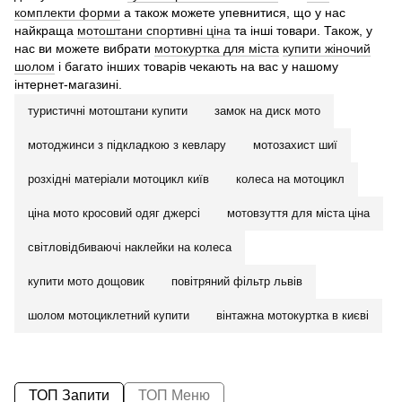
комплекти форми
а також можете упевнитися, що у нас
найкраща
мотоштани спортивні ціна
та інші товари. Також, у
нас ви можете вибрати
мотокуртка для міста
купити жіночий
шолом
і багато інших товарів чекають на вас у нашому
інтернет-магазині.
туристичні мотоштани купити
замок на диск мото
мотоджинси з підкладкою з кевлару
мотозахист шиї
розхідні матеріали мотоцикл київ
колеса на мотоцикл
ціна мото кросовий одяг джерсі
мотовзуття для міста ціна
світловідбиваючі наклейки на колеса
купити мото дощовик
повітряний фільтр львів
шолом мотоциклетний купити
вінтажна мотокуртка в києві
ТОП Запити
ТОП Меню