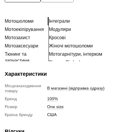
Мотошоломи
Інтеграли
Мотоекіпірування
Модуляри
Мотозахист
Кросові
Мотоаксесуари
Жіночі мотошоломи
Тюнинг та
Мотогарнітури, інтерком
запчастини
Візори, Pinlock та запчастини
Розхідні матеріали
Характеристики
Наклейки
Місцезнаходження
В магазині (відправка одразу)
товару
Бренд
100%
Розмір
One size
Країна бренду
США
Відгуки