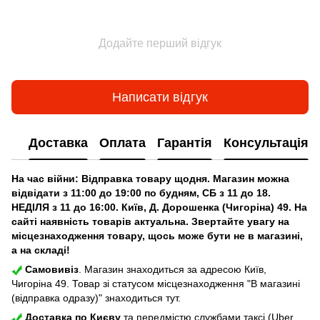
Додайте перший відгук
Написати відгук
Доставка
Оплата
Гарантія
Консультація
На час війни: Відправка товару щодня. Магазин можна
відвідати з 11:00 до 19:00 по будням, СБ з 11 до 18.
НЕДІЛЯ з 11 до 16:00. Київ, Д. Дорошенка (Чигоріна) 49. На
сайті наявність товарів актуальна. Звертайте увагу на
місцезнаходження товару, щось може бути не в магазині,
а на складі!
Самовивіз
. Магазин знаходиться за адресою Київ,
Чигоріна 49. Товар зі статусом місцезнаходження "В магазині
(відправка одразу)" знаходиться тут.
Доставка по Києву
та передмістю службами таксі (Uber,