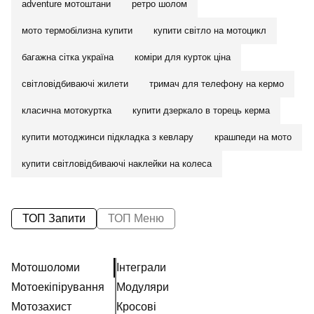
adventure мотоштани
ретро шолом
мото термобілизна купити
купити світло на мотоцикл
багажна сітка україна
коміри для курток ціна
світловідбиваючі жилети
тримач для телефону на кермо
класична мотокуртка
купити дзеркало в торець керма
купити мотоджинси підкладка з кевлару
крашпеди на мото
купити світловідбиваючі наклейки на колеса
ТОП Запити
ТОП Меню
Мотошоломи
Інтеграли
Мотоекіпірування
Модуляри
Мотозахист
Кросові