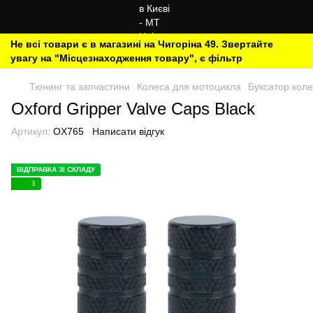
Не всі товари є в магазині на Чигоріна 49. Звертайте
увагу на "Місцезнаходження товару", є фільтр
Тюнинг та запчастини
Колеса для мотоцикла
Буксатор коле
Oxford Gripper Valve Caps Black
Артикул:
OX765
Написати відгук
ВІДПРАВКА ЗІ СКЛАДУ
3