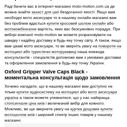
Раді бачити вас в інтернет-магазині moto-motion.com.ua де
можна знайти
захист для шиї
бездоганної якості. Якщо вам
необхідні мото аксесуари то в нашому онлайн-магазині вам
без проблем вдасться
купити кросовий шолом онлайн
або
мотокомбінезони
вартість, яких вас безсумнівно порадує. При
виборі компанії moto-motion ви можете розраховувати на
швидку і надійну доставку в будь-яку точку світу. А також, якщо
вам цікаві мото аксесуари, то ви зверніть увагу на
повороти на
мотоцикл
або
туристичні моторукавиці
наша команда
консультантів - спеціалістів допоможе вам з умовами доставки
та оформлення замовлення в будь-яку точку України.
Oxford Gripper Valve Caps Black -
моментальна консультація щодо замовлення
Хочемо нагадати, що в нашому магазині вам доступно не
тільки
купити аудіосистему на мотоцикл
або
мото аксесуари
україна
а також можете упевнитися, що у нас найкраща
стопсигнали ціна київ
і величезний вибір для кожного.
Можливо, ви ще звернете увагу на
куртка дощовик
купити
мотошолом київ
і широкий спектр інших товарів у нашому
магазині.