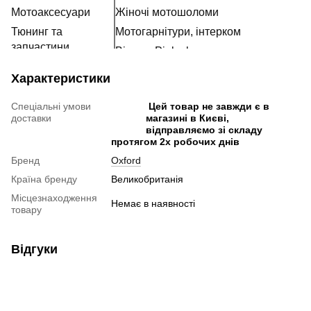
Мотоаксесуари
Жіночі мотошоломи
Тюнинг та
Мотогарнітури, інтерком
запчастини
Візори, Pinlock та запчастини
Розхідні матеріали
Характеристики
Наклейки
Спеціальні умови
Цей товар не завжди є в
доставки
магазині в Києві,
відправляємо зі складу
протягом 2х робочих днів
Бренд
Oxford
Країна бренду
Великобританія
Місцезнаходження
Немає в наявності
товару
Відгуки