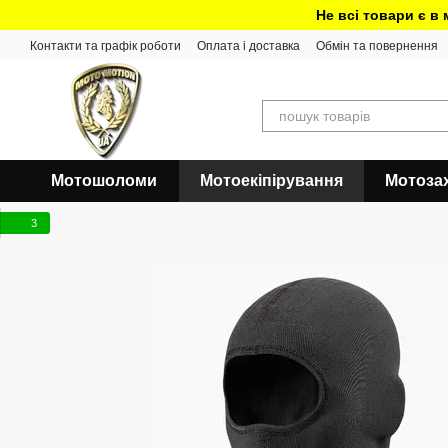
Перейти до основного контенту
Не всі товари є в
Контакти та графік роботи
Оплата і доставка
Обмін та повернення
Мотошоломи
Мотоекіпірування
Мотоза
3