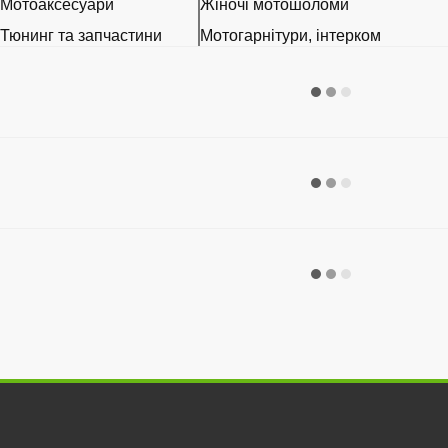
Мотоаксесуари
Жіночі мотошоломи
Тюнинг та запчастини
Мотогарнітури, інтерком
Розхідні матеріали
Візори, Pinlock та запчастини
Наклейки