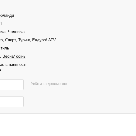
ерланди
IT
оча, Чоловіча
то, Спорт, Туринг, Ендуро/ ATV
стиль
,
Весна/ осінь
ає в наявності
р
Увійти за допомогою