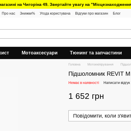
 магазині на Чигоріна 49. Звертайте увагу на "Місцезнаходження
Про нас
Знижки%
Угода користувача
Відгуки про магазин
Блог
хист
Мотоаксесуари
Тюнинг та запчастини
Головна
Мотоекіпірування
Підшол
Пiдшоломник REVIT 
Немає в наявності
Написати відгук
1 652 грн
Повідомити, коли з'яви