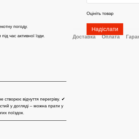
Оцініть товар
екотну погоду.
Надіслати
ід час активної їзди.
Доставка
Оплата
Гара
е створює відчуття перегріву. ✔
стий у догляді – можна прати у
гих поїздок.