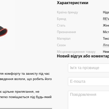
Характеристики
Країна бренду
Нід
Бренд
REV
Стать
Жін
Призначення
Міс
Матеріал
Тек
Сезон
Літо
Місцезнаходження товару
Нем
Новий відгук або комента
я комфорту та захисту під час
ідведення вологи, що робить його
ує щільне прилягання, не
 легко поміщається під будь-який