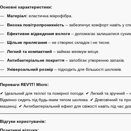
Основні характеристики:
Матеріал:
еластична мікрофібра.
Висока повітропроникність
– забезпечує комфорт навіть у сп
Ефективне відведення вологи
– допомагає залишатися сухим п
Щільне прилягання
– не створює складок і не тисне.
Легкий та компактний
– займає мінімум місця.
Антибактеріальне покриття
– запобігає утворенню запахів.
Універсальний розмір
– підходить для більшості шоломів.
Переваги REV'IT! Micro:
✔ Ідеальний для теплої та помірної погоди. ✔ Легкий та зручний – н
Відмінно сидить під будь-яким типом шолома. ✔ Довговічний та про
машинці. ✔ Антибактеріальний ефект для свіжості навіть під час дов
Відгуки користувачів:
Позитивні відгуки: