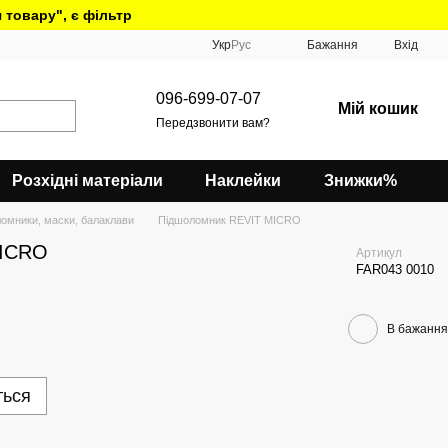
 товару", є фільтр
Укр
Рус
Бажання
Вхід
096-699-07-07
Мій кошик
Передзвонити вам?
Розхідні матеріали
Наклейки
Знижки%
омники, маски, балаклави
Пiдшоломник REVIT MICRO
MICRO
Артикул
FAR043 0010
В бажання
ться