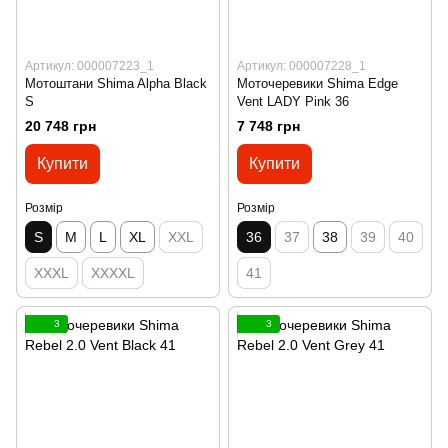
Артикул: 000007223_1
Артикул: 000007228_1
Мотоштани Shima Alpha Black
Моточеревики Shima Edge
S
Vent LADY Pink 36
20 748 грн
7 748 грн
Купити
Купити
Розмір
Розмір
S
M
L
XL
XXL
36
37
38
39
40
XXXL
XXXXL
41
3
3