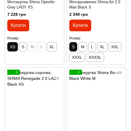
Мотокуртка Shima OpenAir
Моторукавички Shima Air 2.0
Grey LADY XS
Man Black S
7 228 грн
2 340 грн
Купити
Купити
Розмір
Розмір
XS
S
M
L
XL
S
M
L
XL
XXL
XXXL
XXXXL
3
3