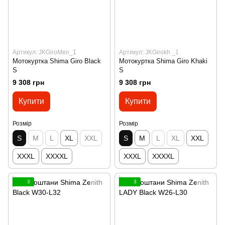
Артикул: JKGiroMen_1
Артикул: JKGirokh _1
Мотокуртка Shima Giro Black
Мотокуртка Shima Giro Khaki
S
S
9 308 грн
9 308 грн
Купити
Купити
Розмір
Розмір
S
M
L
XL
XXL
S
M
L
XL
XXL
XXXL
XXXXL
XXXL
XXXXL
3
3