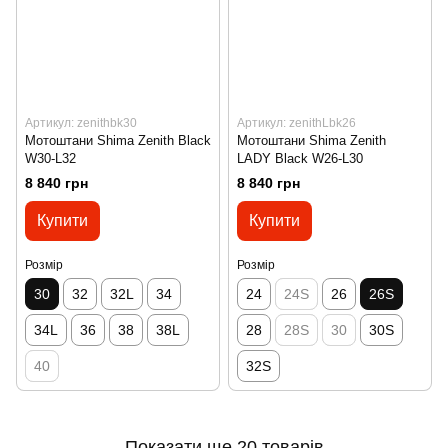
Артикул: zenithbk30
Артикул: zenithLbk26
Мотоштани Shima Zenith Black
Мотоштани Shima Zenith
W30-L32
LADY Black W26-L30
8 840 грн
8 840 грн
Купити
Купити
Розмір
Розмір
30
32
32L
34
24
24S
26
26S
34L
36
38
38L
28
28S
30
30S
40
32S
Показати ще 20 товарів