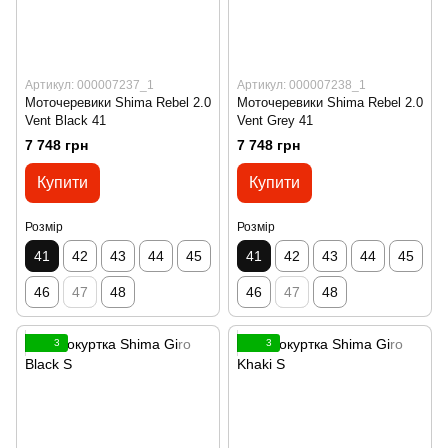
Артикул: 000007237_1
Артикул: 000007238_1
Моточеревики Shima Rebel 2.0
Моточеревики Shima Rebel 2.0
Vent Black 41
Vent Grey 41
7 748 грн
7 748 грн
Купити
Купити
Розмір
Розмір
41
42
43
44
45
41
42
43
44
45
46
47
48
46
47
48
3
3