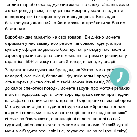
теплий шар або охолоджуючий жилет на спеку. Є навіть жилет
з електропідігрівом, а внутрішню мемрану можна надягати
поверх куртки і використовувати як дощовик. Весь одяг
багатофункціональний та його можна апгрейдити за Вашим
бажанням.
Виробник дає гарантію на свої товари і Ви дійсно можете
отримати у нас заміну або ремонт зіпсованої одягу, а при
купівлі у офіційних дилерів бренду, наприклад у нас, можна
зареєструвати товар на сайті компанії і отримати розширену
гарантію і 50% знижку на новий товар, в випадку аварії.
Завдяки таким сучасним брендам, як Shima, ми отримуємо
недорогі, але якісні, безпечні і функціональні продукти. Тепер
літня куртка дійсно літня! У такій можна їздити від 20 градусів і
до самої спекотної погоди, можете забути про моточерепахах
в місті і подорожі, що, з точки зору відпрацювання при падінні
на асфальті і стійкості до стирання, буде правильним вибором.
Мототуристи оцінять турингові куртки з мембраною, теплим
шаром і великими зонами вентиляції, не в вигляді невеликої
сіточки за блискавкою, а повноцінні сітчасті панелі по всій
курточці, які ховаються за з'ємними клапанами. У такій куртці
можна об'їздити весь світ і це, зауважте, не за всі гроші світу)