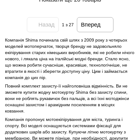
Назад
Вперед
1
з 27
Компанія Shima починала свій шлях з 2009 року з чотирьох
моделей мотоперчаток, творця бренду не задовольняло
екіпірування старих німецьких виробників, які не робили нічого
нового, і лякала ціна на італійські модні бренди. Стало ясно,
що можна робити сучасніше, красивіше, технологічніше, не
втратити в якості і зберегти доступну ціну. Цим і займається
компанія до цих пір.
Повний комплект захисту-її найголовніша відмінність. Ви не
зможете купити жодну мотокуртку Shima без захисту спини,
вони не роблять рукавичок без пальців, а всі їхні мотоджінси
оснащені захистом і арамідним посиленням в місцях
ковзання.
Компанія пропонує мотоекіпірування для міста, туринга і
спорту. Всі моделі оснащуються системами фіксації для
додаткових шарІв або захисту. Купуючи літню мотокуртку з
мембраною, Ви можете пізніше, при необхідності, докупити