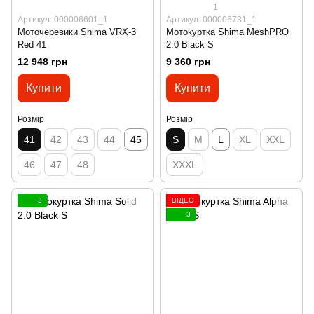
1
Артикул: 000006601_1
Артикул: 000006731_1
Моточеревики Shima VRX-3
Мотокуртка Shima MeshPRO
Red 41
2.0 Black S
12 948 грн
9 360 грн
Купити
Купити
Розмір
Розмір
41
42
43
44
45
S
M
L
XL
XXL
46
47
48
XXXL
3
ВІДЕО
3