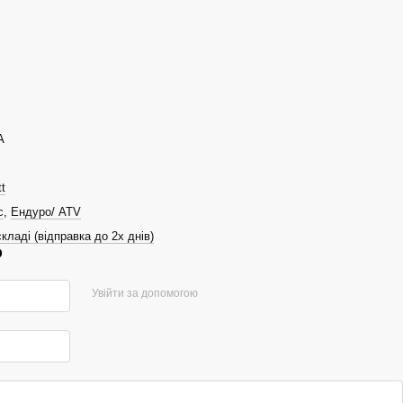
А
t
с
,
Ендуро/ ATV
кладі (відправка до 2х днів)
р
Увійти за допомогою