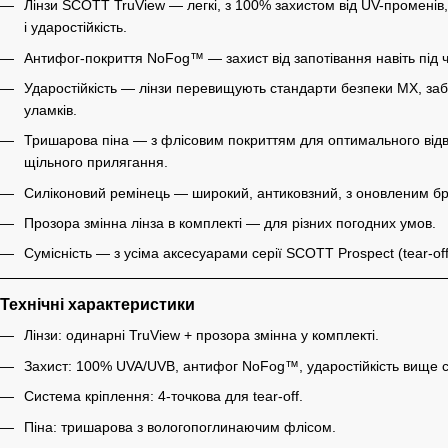
Лінзи SCOTT TruView — легкі, з 100% захистом від UV-променів, 
і ударостійкість.
Антифог-покриття NoFog™ — захист від запотівання навіть під ч
Ударостійкість — лінзи перевищують стандарти безпеки MX, заб
уламків.
Тришарова піна — з флісовим покриттям для оптимального відв
щільного прилягання.
Силіконовий ремінець — широкий, антиковзний, з оновленим 
Прозора змінна лінза в комплекті — для різних погодних умов.
Сумісність — з усіма аксесуарами серії SCOTT Prospect (tear-off т
Технічні характеристики
Лінзи: одинарні TruView + прозора змінна у комплекті.
Захист: 100% UVA/UVB, антифог NoFog™, ударостійкість вище с
Система кріплення: 4-точкова для tear-off.
Піна: тришарова з вологопоглинаючим флісом.