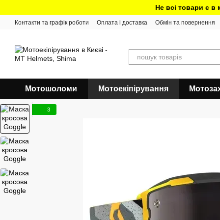
Перейти до основного контенту
Не всі товари є в
Контакти та графік роботи
Оплата і доставка
Обмін та повернення
Мотошоломи
Мотоекіпірування
Мотоза
3