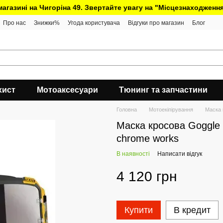
 магазині на Чигоріна 49. Звертайте увагу на "Місцезнаходження
Про нас
Знижки%
Угода користувача
Відгуки про магазин
Блог
хист
Мотоаксесуари
Тюнинг та запчастини
Головна
Мотоекіпірування
Маска 
Маска кросова Goggle F
chrome works
В наявності
Написати відгук
4 120 грн
Купити
В кредит