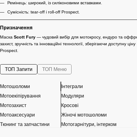
Ремінець: широкий, із силіконовими вставками.
Сумісність: tear-off і roll-off Prospect.
Призначення
Маска
Scott Fury
— чудовий вибір для мотокросу, ендуро та оффро
захист, зручність та інноваційні технології, зберігаючи доступну цін
Prospect.
ТОП Запити
ТОП Меню
Мотошоломи
Інтеграли
Мотоекіпірування
Модуляри
Мотозахист
Кросові
Мотоаксесуари
Жіночі мотошоломи
Тюнинг та запчастини
Мотогарнітури, інтерком
Розхідні матеріали
Візори, Pinlock та запчастини