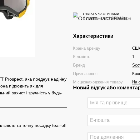
ОПЛАТА ЧАСТИНАМИ
3 платежі по 1 373.33 грн
Характеристики
Країна бренду
СШ
Кількість
1
Бренд
Scot
Призначення
Кро
T Prospect, яка поєднує надійну
Місцезнаходження товару
На с
Вона підходить як для
Новий відгук або комента
ний захист і зручність у будь-
льність та точну посадку tear-off