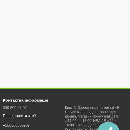
Контактна інформація
096-699-07-07
Київ, Д. Дорошенка (Чигоріна) 49
На час війни: Відправка товару
Передзвонити вам?
щодня. Магазин можна відвідати
з 11:00 до 18:00. НЕДІЛЯ з 11 до
16:00. Київ, Д. Дорошенка
+380966990707
(Чигоріна) 49. На сайті наявність