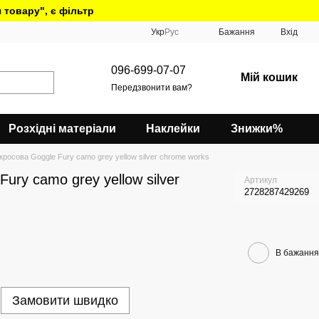
 товару", є фільтр
Укр
Рус
Бажання
Вхід
096-699-07-07
Мій кошик
Передзвонити вам?
Розхідні матеріали
Наклейки
Знижки%
кросова Goggle Fury camo grey yellow silver chrome works
ury camo grey yellow silver
Артикул
2728287429269
В бажання
Замовити швидко