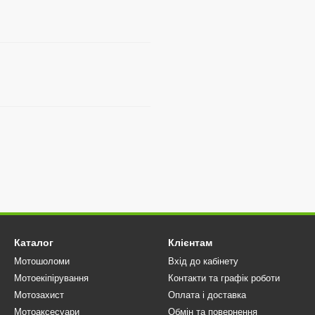
Каталог
Клієнтам
Мотошоломи
Вхід до кабінету
Мотоекіпірування
Контакти та графік роботи
Мотозахист
Оплата і доставка
Мотоаксесуари
Обмін та повернення