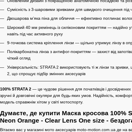
Оновлений дизайн з покращеною анатомічною посадкою та ро
Сумісність з 3-шаровими зривками для швидкого очищення під ч
Двошарова м’яка піна для обличчя — ефективно поглинає волог
Широкий 40 мм ремінець із силіконовим покриттям — надійно у
навіть під час активного руху
9-точкова система кріплення лінзи — щільно утримує лінзу в оп
Полікарбонатна лінза з антифог-покриттям — захист від запоті
чіткий огляд
Універсальність: STRATA 2 використовують ті ж лінзи та зривки, 
2, що спрощує підбір змінних аксесуарів
100% STRATA 2
— це чудове рішення для початківців і досвідчених 
зручні й довговічні окуляри для будь-яких умов. Надійність, комфор
модель справжнім хітом у світі мотоспорту.
Думаєте, де купити Маска кросова 100% S
Neon Orange - Clear Lens One size - бездог
Вітаємо вас у магазині мото аксесуарів moto-motion.com.ua де на в