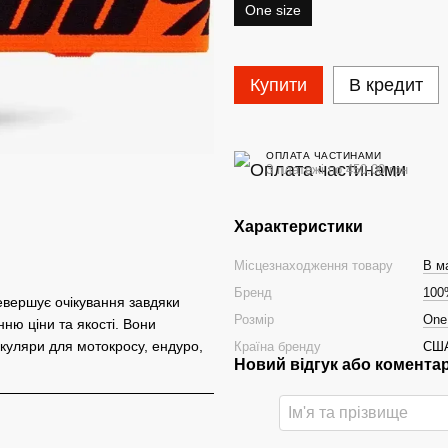
One size
Купити
В кредит
ОПЛАТА ЧАСТИНАМИ
3 платежі по 450.00 грн
Характеристики
Місцезнаходження товару
В ма
Бренд
100
евершує очікування завдяки
Розмір
One
ню ціни та якості. Вони
окуляри для мотокросу, ендуро,
Країна бренду
СШ
Новий відгук або комента