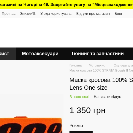
 магазині на Чигоріна 49. Звертайте увагу на "Місцезнаходження
Про нас
Знижки%
Угода користувача
Відгуки про магазин
Блог
хист
Мотоаксесуари
Тюнинг та запчастини
Головна
Мотозахист
Окуляри для
Маска кросова 100% STRATA Goggle II Neo
Маска кросова 100% ST
Lens One size
В наявності
Написати відгук
1 350 грн
Розмір