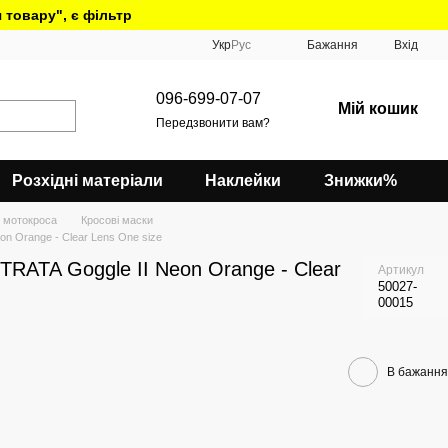
 товару", є фільтр
Укр
Рус
Бажання
Вхід
096-699-07-07
Мій кошик
Передзвонити вам?
Розхідні матеріали
Наклейки
Знижки%
 мотокроса
Кросові маски
n Orange - Clear Lens One size
RATA Goggle II Neon Orange - Clear
Артикул
50027-
00015
В бажання