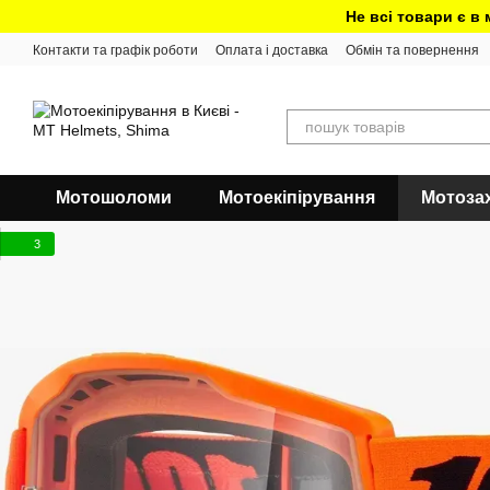
Перейти до основного контенту
Не всі товари є в
Контакти та графік роботи
Оплата і доставка
Обмін та повернення
Мотошоломи
Мотоекіпірування
Мотоза
3