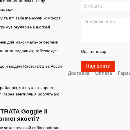
зширеним полем огляду
ас їзди
у та піт, забезпечуючи комфорт
тримує окуляри на шоломі
раві для максимальної безпеки
вання та подряпин, забезпечує
Оцініть товар
Надіслати
що й моделі Racecraft 2 та Accuri
Доставка
Оплата
Гара
райдерів, які шукають прості,
т і гарна вентиляція роблять цю
TRATA Goggle II
анної якості?
ас чекає великий вибір
повітряні