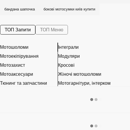
бандана шапочка
бокові мотосумки київ купити
ТОП Запити
ТОП Меню
Мотошоломи
Інтеграли
Мотоекіпірування
Модуляри
Мотозахист
Кросові
Мотоаксесуари
Жіночі мотошоломи
Тюнинг та запчастини
Мотогарнітури, інтерком
Розхідні матеріали
Візори, Pinlock та запчастини
Наклейки