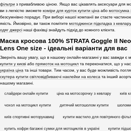
фільтри
з привабливою ціною. Якщо вас цікавлять аксесуари для м
ви з легкістю зможете
коміри для курток купити ціна
або
мотосумка 
безсумнівно порадує. При виборі нашої компанії ви стаєте частиною 
якість. Ймовірно, ви також помітите
мотоджинси підкладка з кевлар
одяг джерсі
наші фахівці знайдуть підхід до кожного клієнта.
Маска кросова 100% STRATA Goggle II Neon
Lens One size - ідеальні варіанти для вас
Зверніть вашу увагу, що в нашому онлайн-магазині у вас завжди є 
купити у києві
або
прямоток на мотоцикл
та переконатися, що у нас
україна ціна
та інші товари. Тим часом, у вас буде можливість погл
скутера
купити світловідбиваючі наклейки на колеса
та інший асорти
нашому магазині.
слайдери онлайн купити
ціна на мотосорочку з кевлару
київ 
чохол на мотоцикл купити
дитячий мотошолом купити
шоломи
київ спортивні моторукавиці
купити мастило для повітряного філь
купить кофри багажні сумки для мотоциклів в україні
купити підш