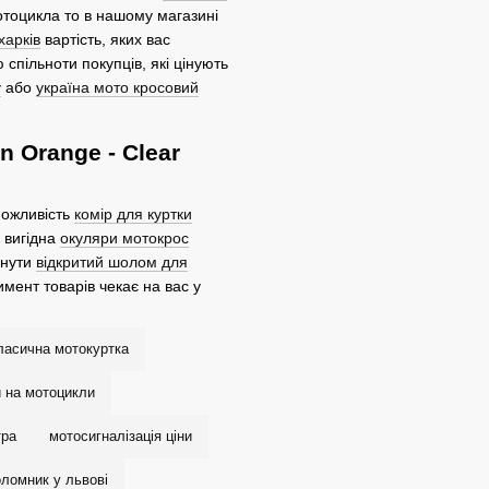
отоцикла то в нашому магазині
харків
вартість, яких вас
спільноти покупців, які цінують
у
або
україна мото кросовий
 Orange - Clear
можливість
комір для куртки
 вигідна
окуляри мотокрос
янути
відкритий шолом для
мент товарів чекає на вас у
класична мотокуртка
 на мотоцикли
тра
мотосигналізація ціни
оломник у львові