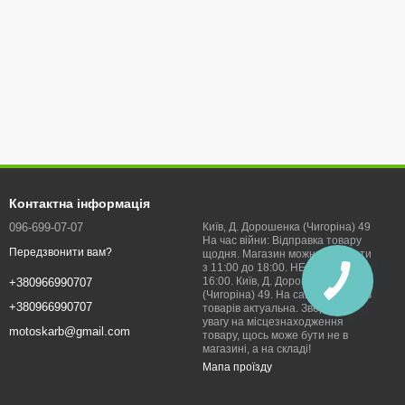
Контактна інформація
096-699-07-07
Київ, Д. Дорошенка (Чигоріна) 49
На час війни: Відправка товару
Передзвонити вам?
щодня. Магазин можна відвідати
з 11:00 до 18:00. НЕДІЛЯ з 11 до
16:00. Київ, Д. Дорошенка
+380966990707
(Чигоріна) 49. На сайті наявність
+380966990707
товарів актуальна. Звертайте
увагу на місцезнаходження
motoskarb@gmail.com
товару, щось може бути не в
магазині, а на складі!
Мапа проїзду