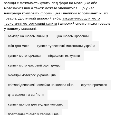
завжди є можливість
купити лед фари на мотоцикл
або
мотозахист шиї
а також можете упевнитися, що у нас
найкраща
комплекти форми ціна
і великий асортимент інших
товарів. Доступний широкий вибір
аккумулятор для мото
туристичні моторукавиці купити
і широкий спектр інших товарів
у нашому магазині.
бампер на шолом вінниця
ціна шолом кросовий
екіп для мото
купити туристичні мотоштани україна
купити мотоперчатки
підшоломник купити
купити мото кросовий одяг джерсі
окуляри мотокрос україна ціна
світловідбиваючі наклейки на колеса ціна
скутер прямоток
ціна захист на зап'ястя
купити шолом для ендуро мотоцикл
повітряний фільтр у харкові ціна