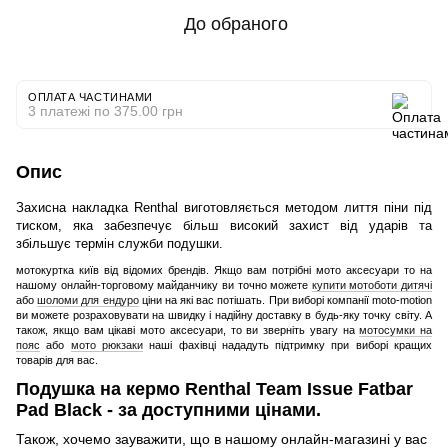
До обраного
ОПЛАТА ЧАСТИНАМИ
3 платежі по 375.00 грн
Опис
Захисна накладка Renthal виготовляється методом лиття піни під
тиском, яка забезпечує більш високий захист від ударів та
збільшує термін служби подушки.
мотокуртка київ від відомих брендів. Якщо вам потрібні мото аксесуари то на
нашому онлайн-торговому майданчику ви точно можете
купити мотоботи дитячі
або
шоломи для ендуро
ціни на які вас потішать. При виборі компанії moto-motion
ви можете розраховувати на швидку і надійну доставку в будь-яку точку світу. А
також, якщо вам цікаві мото аксесуари, то ви зверніть увагу на
мотосумки на
пояс
або
мото рюкзаки
наші фахівці нададуть підтримку при виборі кращих
товарів для вас.
Подушка на кермо Renthal Team Issue Fatbar
Pad Black - за доступними цінами.
Також, хочемо зауважити, що в нашому онлайн-магазині у вас