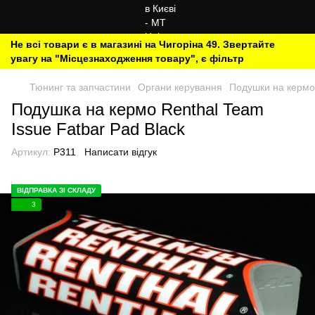
Не всі товари є в магазині на Чигоріна 49. Звертайте
увагу на "Місцезнаходження товару", є фільтр
Тюнинг та запчастини
Органи керування
Подушки на кермо
Подушка на кермо Renthal Team
Issue Fatbar Pad Black
Артикул:
P311
Написати відгук
ВІДПРАВКА ЗІ СКЛАДУ
3