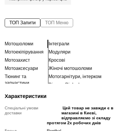
ТОП Запити
ТОП Меню
Мотошоломи
Інтеграли
Мотоекіпірування
Модуляри
Мотозахист
Кросові
Мотоаксесуари
Жіночі мотошоломи
Тюнинг та
Мотогарнітури, інтерком
запчастини
Візори, Pinlock та запчастини
Розхідні матеріали
Характеристики
Наклейки
Спеціальні умови
Цей товар не завжди є в
доставки
магазині в Києві,
відправляємо зі складу
протягом 2х робочих днів
Бренд
Renthal