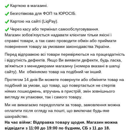
Карткою в магазині.
Безготівкова для ФОП та ЮРОСІБ.
Картою на сайті (LiqPay).
Через касу або термінал самообслуговування.
Магазин зобов'язується надавати клієнтам тільки якісні і
справні товари, а так само проводити обмін або приймати
повернення товару за умовами законодавства України.
Перед відправкою всі товари перевіряються на працездатність
і відсутність дефектів. Якщо Ви виявили дефекти, будь ласка,
зв'яжіться з менеджерами магазину (номера вказані в шапці
сайту). Ми обміняємо товар на подібний чи інший.
Протягом 14 днів Ви можете повернути або обміняти товар на
подібний за умови, що товар, що повертається не стерпів
ніяких пошкоджень, втручань в пристрій, змін зовнішнього
вигляду як упаковки, так і самого товару.
Ми не вимагаємо передоплати за товар, замовлення можна
оплатити після огляду на пошті, що виключає будь-яке
шахрайство.
На час війни: Відправка товару щодня. Магазин можна
відвідати з 11:00 до 19:00 по будням, СБ з 11 до 18.