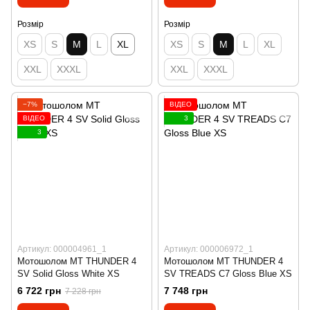
Розмір
Розмір
XS
S
M
L
XL
XS
S
M
L
XL
XXL
XXXL
XXL
XXXL
−7%
ВІДЕО
ВІДЕО
3
3
Артикул: 000004961_1
Артикул: 000006972_1
Мотошолом MT THUNDER 4
Мотошолом MT THUNDER 4
SV Solid Gloss White XS
SV TREADS C7 Gloss Blue XS
6 722 грн
7 748 грн
7 228 грн