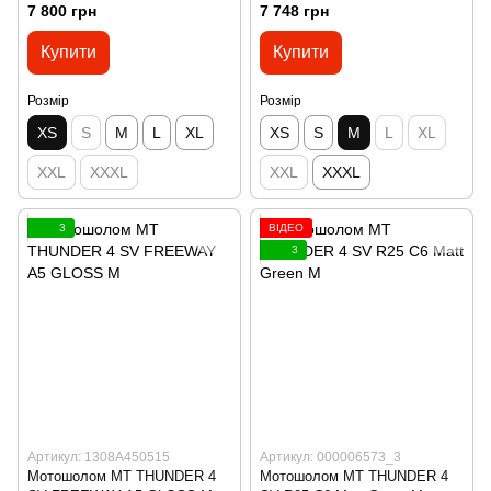
7 800 грн
7 748 грн
Купити
Купити
Розмір
Розмір
XS
S
M
L
XL
XS
S
M
L
XL
XXL
XXXL
XXL
XXXL
3
ВІДЕО
3
Артикул: 1308A450515
Артикул: 000006573_3
Мотошолом MT THUNDER 4
Мотошолом MT THUNDER 4