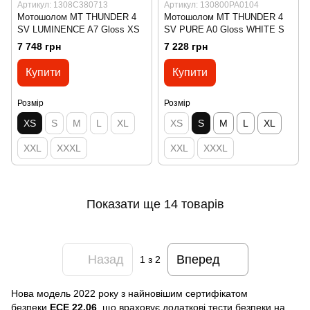
Артикул: 1308C380713
Артикул: 130800PA0104
Мотошолом MT THUNDER 4
Мотошолом MT THUNDER 4
SV LUMINENCE A7 Gloss XS
SV PURE A0 Gloss WHITE S
7 748 грн
7 228 грн
Купити
Купити
Розмір
Розмір
XS
S
M
L
XL
XS
S
M
L
XL
XXL
XXXL
XXL
XXXL
Показати ще 14 товарів
Назад
Вперед
1
з 2
Нова модель 2022 року з найновішим сертифікатом
безпеки
ECE 22.06
, що враховує додаткові тести безпеки на