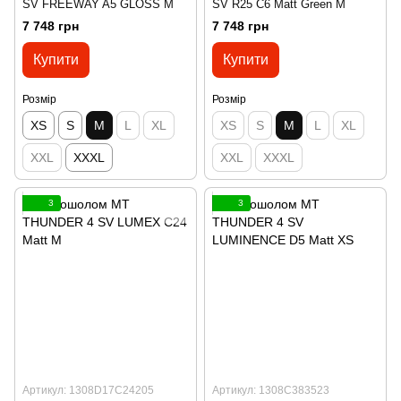
SV FREEWAY A5 GLOSS M
SV R25 C6 Matt Green M
7 748 грн
7 748 грн
Купити
Купити
Розмір
Розмір
XS
S
M
L
XL
XS
S
M
L
XL
XXL
XXXL
XXL
XXXL
3
3
Артикул: 1308D17C24205
Артикул: 1308C383523