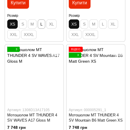
Купити
Купити
Розмір
Розмір
XS
S
M
L
XL
XS
S
M
L
XL
XXL
XXXL
XXL
XXXL
3
ВІДЕО
3
Артикул: 1308D13A17105
Артикул: 000005291_1
Мотошолом MT THUNDER 4
Мотошолом MT THUNDER 4
SV WAVES A17 Gloss M
SV Mountain B6 Matt Green XS
7 748 грн
7 748 грн