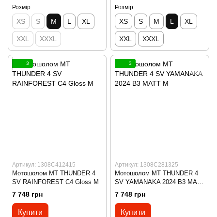
Розмір
Розмір
XS
S
M
L
XL
XS
S
M
L
XL
XXL
XXXL
XXL
XXXL
3
3
Артикул: 1308C412415
Артикул: 1308C281325
Мотошолом MT THUNDER 4
Мотошолом MT THUNDER 4
SV RAINFOREST C4 Gloss M
SV YAMANAKA 2024 B3 MATT
M
7 748 грн
7 748 грн
Купити
Купити