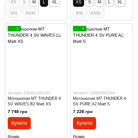
XS
S
M
L
XL
XS
S
M
L
XL
XXL
XXXL
XXL
XXXL
3
3
Артикул: 1308D13B2203
Артикул: 130800PA2204
Мотошолом MT THUNDER 4
Мотошолом MT THUNDER 4
SV WAVES B2 Matt XS
SV PURE A2 Matt S
7 748 грн
7 228 грн
Купити
Купити
Розмір
Розмір