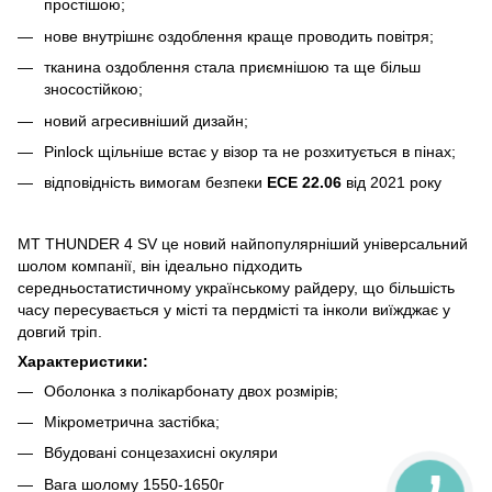
простішою;
нове внутрішнє оздоблення краще проводить повітря;
тканина оздоблення стала приємнішою та ще більш
зносостійкою;
новий агресивніший дизайн;
Pinlock щільніше встає у візор та не розхитується в пінах;
відповідність вимогам безпеки
ECE 22.06
від 2021 року
MT THUNDER 4 SV це новий найпопулярніший універсальний
шолом компанії, він ідеально підходить
середньостатистичному українському райдеру, що більшість
часу пересувається у місті та пердмісті та інколи виїжджає у
довгий тріп.
Характеристики:
Оболонка з полікарбонату двох розмірів;
Мікрометрична застібка;
Вбудовані сонцезахисні окуляри
Вага шолому 1550-1650г