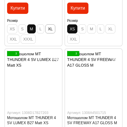
Купити
Купити
Розмір
Розмір
XS
S
M
L
XL
XS
S
M
L
XL
XXL
XXXL
XXL
3
3
Артикул: 1308D17B27203
Артикул: 1308A4501715
Мотошолом MT THUNDER 4
Мотошолом MT THUNDER 4
SV LUMEX B27 Matt XS
SV FREEWAY A17 GLOSS M