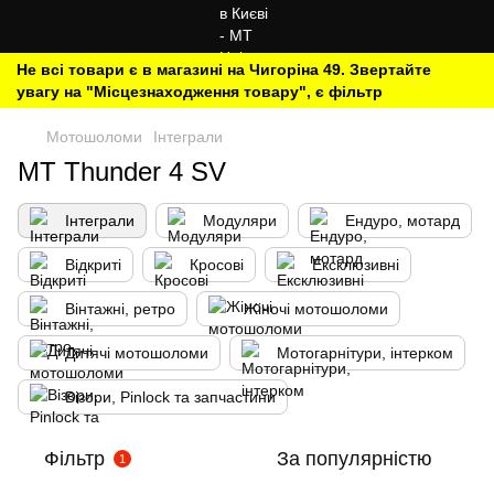
Не всі товари є в магазині на Чигоріна 49. Звертайте
увагу на "Місцезнаходження товару", є фільтр
Мотошоломи
Інтеграли
MT Thunder 4 SV
Інтеграли
Модуляри
Ендуро, мотард
Відкриті
Кросові
Ексклюзивні
Вінтажні, ретро
Жіночі мотошоломи
Дитячі мотошоломи
Мотогарнітури, інтерком
Візори, Pinlock та запчастини
Фільтр
За популярністю
1