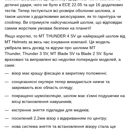
дотичні удари, чого не було в ECE 22.05 та ще 16 додаткових
тестів. Тепер тестуються всі розміри оболонки шолома, а
також шолом з додатковими аксесуарами, як то гарнітура чи
спойлер. Ви отримуєте найсучасніший шолом, що відповідає
самим жорстким умовам безпеки на планеті!
Якщо коротко, то MT THUNDER 4 SV це найкращий шолом від
MT Helmets за весь час існування компанії. Ця модель
увібрала весь досвід та відгуки про шоломи MT
Thunder, Thunder 3 SV, MT Blade SV та Blade 2 SV. Були
враховані та виправлені всі недоліки попередніх моделей, а
саме:
візор має кращу фіксацію в закритому положенні;
сонцезахисні окуляри тепер викидаються нижче та
закривають всю область огляду;
покращено шумоізоляцію, шолом має з'ємні подушечки на
місці встановлення навушників;
екстренне зняття підкладки для медиків;
посилений 2,2мм візор з відкриванням по центру;
нова система зняття та встановлення візору стала ще