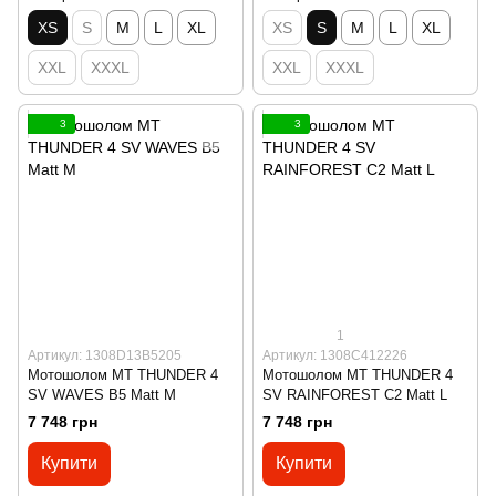
XS
S
M
L
XL
XS
S
M
L
XL
XXL
XXXL
XXL
XXXL
3
3
1
Артикул: 1308D13B5205
Артикул: 1308C412226
Мотошолом MT THUNDER 4
Мотошолом MT THUNDER 4
SV WAVES B5 Matt M
SV RAINFOREST C2 Matt L
7 748 грн
7 748 грн
Купити
Купити