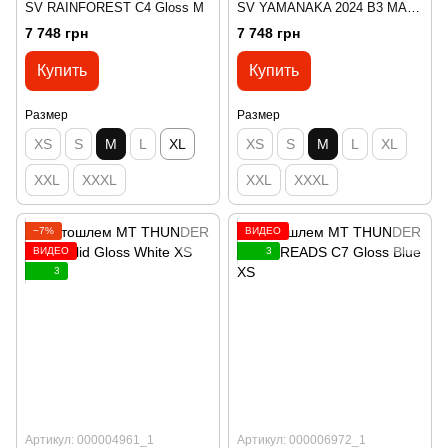
SV RAINFOREST C4 Gloss M
SV YAMANAKA 2024 B3 MATT
M
7 748 грн
7 748 грн
Купить
Купить
Размер
Размер
XS
S
M
L
XL
XS
S
M
L
XL
XXL
XXXL
XXL
XXXL
−7%
ВИДЕО
ВИДЕО
3
3
Артикул: 000004961_1
Артикул: 000006972_1