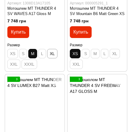
Артикул: 1308D13A17105
Артикул: 000005291_1
Мотошлем MT THUNDER 4
Мотошлем MT THUNDER 4
SV WAVES A17 Gloss M
SV Mountain B6 Matt Green XS
7 748 грн
7 748 грн
Купить
Купить
Размер
Размер
XS
S
M
L
XL
XS
S
M
L
XL
XXL
XXXL
XXL
3
3