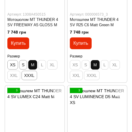
Артикул: 1308A450515
Артикул: 000006573_3
Мотошолом MT THUNDER 4
Мотошлем MT THUNDER 4
SV FREEWAY A5 GLOSS M
SV R25 C6 Matt Green M
7 748 грн
7 748 грн
Купить
Купить
Размер
Размер
XS
S
M
L
XL
XS
S
M
L
XL
XXL
XXXL
XXL
XXXL
3
3