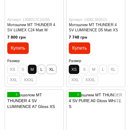
Артикул: 1308D17C24205
Артикул: 1308C383523
Мотошлем MT THUNDER 4
Мотошлем MT THUNDER 4
SV LUMEX C24 Matt M
SV LUMINENCE D5 Matt XS
7 800 грн
7 748 грн
Купить
Купить
Размер
Размер
XS
S
M
L
XL
XS
S
M
L
XL
XXL
XXXL
XXL
XXXL
3
3