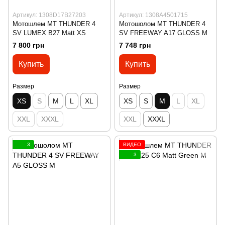
Артикул: 1308D17B27203
Артикул: 1308A4501715
Мотошлем MT THUNDER 4
Мотошолом MT THUNDER 4
SV LUMEX B27 Matt XS
SV FREEWAY A17 GLOSS M
7 800 грн
7 748 грн
Купить
Купить
Размер
Размер
XS
S
M
L
XL
XS
S
M
L
XL
XXL
XXXL
XXL
XXXL
3
ВИДЕО
3