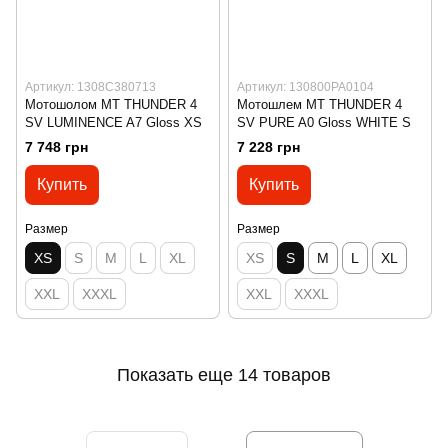
Артикул: 1308C380713
Артикул: 130800PA0104
Мотошолом MT THUNDER 4
Мотошлем MT THUNDER 4
SV LUMINENCE A7 Gloss XS
SV PURE A0 Gloss WHITE S
7 748 грн
7 228 грн
Купить
Купить
Размер
Размер
XS
S
M
L
XL
XS
S
M
L
XL
XXL
XXXL
XXL
XXXL
Показать еще 14 товаров