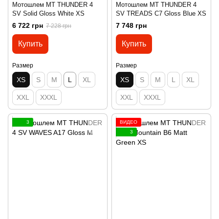
Мотошлем MT THUNDER 4
Мотошлем MT THUNDER 4
SV Solid Gloss White XS
SV TREADS C7 Gloss Blue XS
6 722 грн
7 748 грн
7 228 грн
Купить
Купить
Размер
Размер
XS
S
M
L
XL
XS
S
M
L
XL
XXL
XXXL
XXL
XXXL
3
ВИДЕО
3