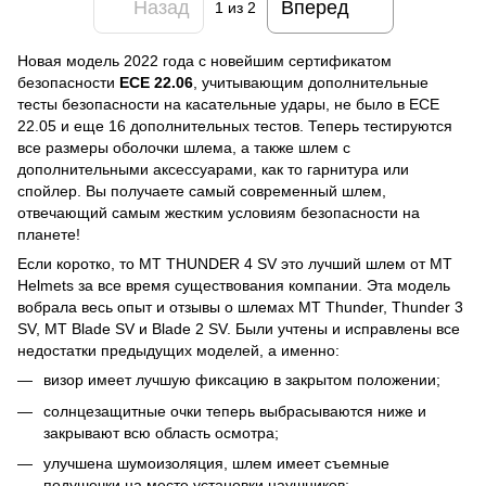
Назад
Вперед
1
из 2
Новая модель 2022 года с новейшим сертификатом
безопасности
ECE 22.06
, учитывающим дополнительные
тесты безопасности на касательные удары, не было в ECE
22.05 и еще 16 дополнительных тестов. Теперь тестируются
все размеры оболочки шлема, а также шлем с
дополнительными аксессуарами, как то гарнитура или
спойлер. Вы получаете самый современный шлем,
отвечающий самым жестким условиям безопасности на
планете!
Если коротко, то MT THUNDER 4 SV это лучший шлем от MT
Helmets за все время существования компании. Эта модель
вобрала весь опыт и отзывы о шлемах MT Thunder, Thunder 3
SV, MT Blade SV и Blade 2 SV. Были учтены и исправлены все
недостатки предыдущих моделей, а именно:
визор имеет лучшую фиксацию в закрытом положении;
солнцезащитные очки теперь выбрасываются ниже и
закрывают всю область осмотра;
улучшена шумоизоляция, шлем имеет съемные
подушечки на месте установки наушников;