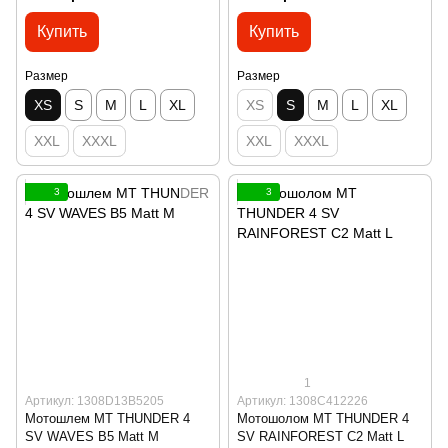
Купить
Купить
Размер
Размер
XS
S
M
L
XL
XS
S
M
L
XL
XXL
XXXL
XXL
XXXL
3
3
1
Артикул: 1308D13B5205
Артикул: 1308C412226
Мотошлем MT THUNDER 4
Мотошолом MT THUNDER 4
SV WAVES B5 Matt M
SV RAINFOREST C2 Matt L