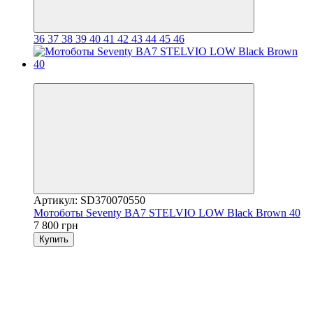
36
37
38
39
40
41
42
43
44
45
46
3
Артикул: SD370070550
Мотоботы Seventy BA7 STELVIO LOW Black Brown 40
7 800 грн
Купить