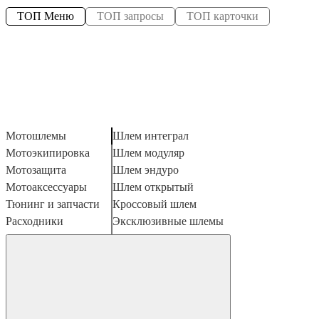
ТОП Меню
ТОП запросы
ТОП карточки
Мотошлемы
Шлем интеграл
Мотоэкипировка
Шлем модуляр
Мотозащита
Шлем эндуро
Мотоаксессуары
Шлем открытый
Тюнинг и запчасти
Кроссовый шлем
Расходники
Эксклюзивные шлемы
Наклейки
Ретро шлем
Шлем для мотоцикла женский
Мотошлем для ребенка
Мотогарнитура
Пинлок