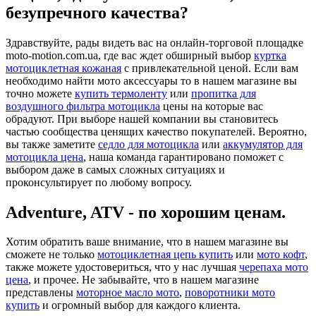
безупречного качества?
Здравствуйте, рады видеть вас на онлайн-торговой площадке
moto-motion.com.ua, где вас ждет обширный выбор
куртка
мотоциклетная кожаная
с привлекательной ценой. Если вам
необходимо найти мото аксессуары то в нашем магазине вы
точно можете
купить термоленту
или
пропитка для
воздушного фильтра мотоцикла
цены на которые вас
обрадуют. При выборе нашей компании вы становитесь
частью сообщества ценящих качество покупателей. Вероятно,
вы также заметите
седло для мотоцикла
или
аккумулятор для
мотоцикла цена
, наша команда гарантировано поможет с
выбором даже в самых сложных ситуациях и
проконсультирует по любому вопросу.
Adventure, ATV - по хорошим ценам.
Хотим обратить ваше внимание, что в нашем магазине вы
сможете не только
мотоциклетная цепь купить
или
мото кофт
,
также можете удостовериться, что у нас лучшая
черепаха мото
цена
, и прочее. Не забывайте, что в нашем магазине
представлены
моторное масло мото
,
поворотники мото
купить
и огромный выбор для каждого клиента.