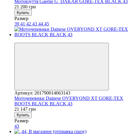
Мотовзуття Gaerne G_DAKAR GORE-TEX BLACK 43
21 200 грн
Купить
Размер
39
41
42
43
44
45
3
Артикул: 201790014663143
Моточеревики Dainese OVERYOND XT GORE-TEX
BOOTS BLACK BLACK 43
21 147 грн
Купить
Размер
43