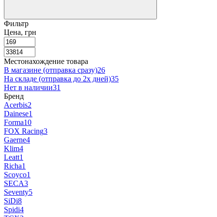
Аксессуары для мотошлемов
Визор на шлем
Фильтр
Беруши для мотоциклистов
Цена, грн
Местонахождение товара
В магазине (отправка сразу)
26
На складе (отправка до 2х дней)
35
Нет в наличии
31
Бренд
Acerbis
2
Dainese
1
Forma
10
FOX Racing
3
Gaerne
4
Klim
4
Leatt
1
Richa
1
Scoyco
1
SECA
3
Seventy
5
SiDi
8
Spidi
4