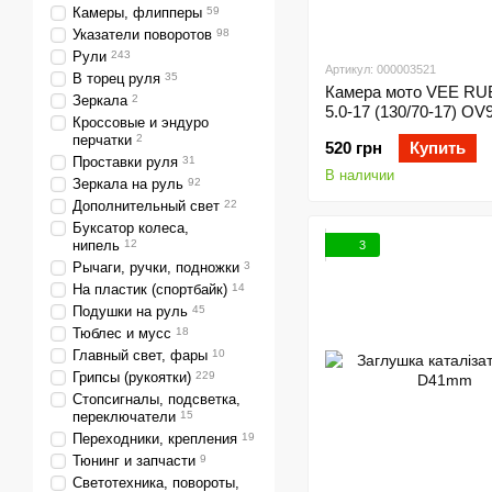
Камеры, флипперы
59
Указатели поворотов
98
Рули
243
Артикул: 000003521
В торец руля
35
Камера мото VEE R
Зеркала
2
5.0-17 (130/70-17) OV
Кроссовые и эндуро
перчатки
2
520 грн
Купить
Проставки руля
31
В наличии
Зеркала на руль
92
Дополнительный свет
22
Буксатор колеса,
нипель
12
3
Рычаги, ручки, подножки
3
На пластик (спортбайк)
14
Подушки на руль
45
Тюблес и мусс
18
Главный свет, фары
10
Грипсы (рукоятки)
229
Стопсигналы, подсветка,
переключатели
15
Переходники, крепления
19
Тюнинг и запчасти
9
Светотехника, повороты,