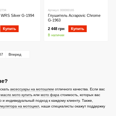
02734
Артикул: 000000165
 WRS Silver G-1994
Глушитель Acrapovic Chrome
G-1963
Купить
2 448 грн
Купить
В наличии
07
Вперед
не?
ыскать
аксессуары на мотошлем
отличного качества. Если вас
я
масло мото купить
или
мото фара
стоимость, которых вас
о и индивидуальный подход к каждому клиенту. Также,
умулятора на мотоцикл
, наши специалисты окажут поддержку