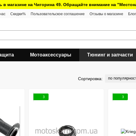
ь в магазине на Чигорина 49. Обращайте внимание на "Место
нас
Скидки%
Пользовательское соглашение
Отзывы о магазине
Блог
ащита
Мотоаксессуары
Тюнинг и запчасти
по популярнос
Сортировка:
3
3