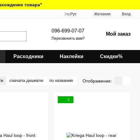
нахождение товара"
Укр
Рус
Желания
Вход
096-699-07-07
Мой заказ
Перезвонить вам?
Расходники
Наклейки
Скидки%
ти
сначала дешевле
по названию
Отображение:
3