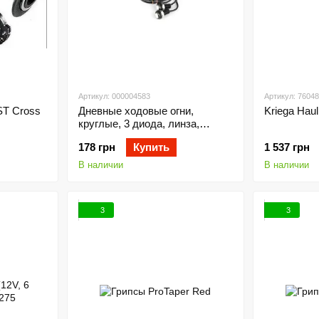
Артикул: 000004583
Артикул: 7604
ST Cross
Дневные ходовые огни,
Kriega Haul 
круглые, 3 диода, линза,
резьба М10
178 грн
Купить
1 537 грн
В наличии
В наличии
3
3