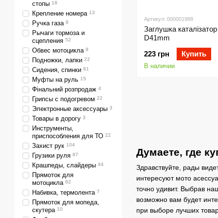
стопы
18
Крепление номера
13
Артикул: 000001988
Ручка газа
8
Заглушка каталізатор
Рычаги тормоза и
D41mm
сцепления
52
Обвес мотоцикла
8
223 грн
Купить
Подножки, лапки
22
В наличии
Сидения, спинки
81
Муфты на руль
15
Фінальний розпродаж
4
Грипсы с подогревом
22
Электронные аксессуары
3
Товары в дорогу
3
Инструменты,
приспособления для ТО
22
Захист рук
104
Думаете, где к
Грузики руля
87
Крашпеды, слайдеры
44
Здравствуйте, рады виде
Прямоток для
интересуют мото асессуа
мотоцикла
82
точно удивит. Выбрав на
Набивка, термолента
7
возможно вам будет инте
Прямоток для мопеда,
скутера
10
при выборе лучших товар