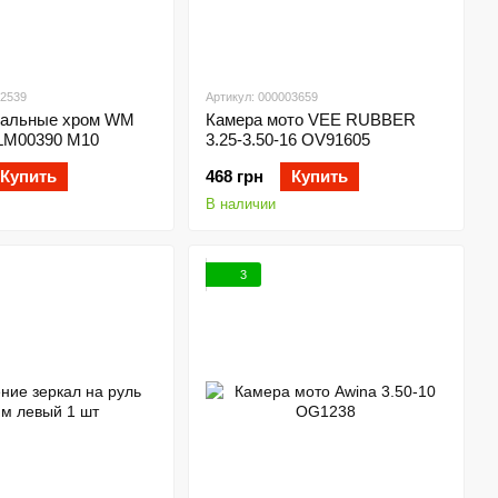
02539
Артикул: 000003659
вальные хром WM
Камера мото VEE RUBBER
LM00390 М10
3.25-3.50-16 OV91605
Купить
468 грн
Купить
В наличии
3