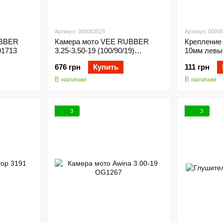
Артикул: 000003523
Артикул: 0000
UBBER
Камера мото VEE RUBBER
Крепление 
91713
3.25-3.50-19 (100/90/19)
10мм левы
OV91904
676 грн
Купить
111 грн
В наличии
В наличии
3
3