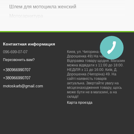
Шлем для мотоцикла женский
Мотогарнитура
Аксессуары для мотошлемов
Беруши для мотоциклистов
Контактная информация
096-699-07-07
Киев, ул. Чигорина 49 (Д.
Дорошенка 49) На час війни:
Перезвонить вам?
Відправка товару щодня. Магазин
можна відвідати з 11:00 до 18:00.
НЕДІЛЯ з 11 до 16:00. Київ, Д.
+380966990707
Дорошенка (Чигоріна) 49. На
+380966990707
сайті наявність товарів
актуальна. Звертайте увагу на
motoskarb@gmail.com
місцезнаходження товару, щось
може бути не в магазині, а на
складі!
Карта проезда