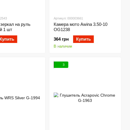
02543
Артикул: 000003661
зеркал на руль
Камера мото Awina 3.50-10
й 1 шт
OG1238
Купить
364 грн
Купить
В наличии
3