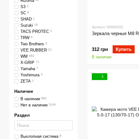
Rizoma
S3
2
SC
9
SHAD
1
Suzuki
16
Артикул: 000000252
TACS PROTEC
2
Зеркала черные M8 
TRW
4
Two Brothers
2
312 грн
Купить
VEE RUBBER
21
WM
482
В наличии
X-GRIP
71
Yamaha
7
Yoshimura
3
3
ZETA
1
Наличие
В наличии
981
Нет в наличии
1144
Раздел
Выхлопная система
8