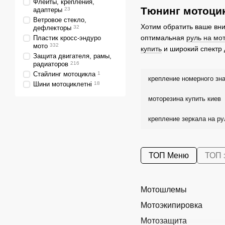
Флейты, крепления,
Тюнинг мотоцик
адаптеры
23
Ветровое стекло,
Хотим обратить ваше вни
дефлекторы
32
оптимальная
руль на мо
Пластик кросс-эндуро
мото
332
купить
и широкий спектр 
Защита двигателя, рамы,
радиаторов
216
Стайлинг мотоцикла
1
крепление номерного зн
Шини мотоциклетні
18
моторезина купить киев
крепление зеркала на р
ТОП Меню
ТОП 
Мотошлемы
Мотоэкипировка
Мотозащита