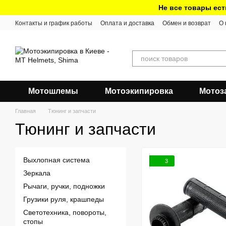
Перейти к основному контенту
Не все товары ест
Контакты и график работы
Оплата и доставка
Обмен и возврат
О 
Мотошлемы
Мотоэкипировка
Мотоз
Главная
Тюнинг и запчасти
Тюнинг и запчасти
Выхлопная система
3
Зеркала
Рычаги, ручки, подножки
Грузики руля, крашпеды
Светотехника, повороты,
стопы