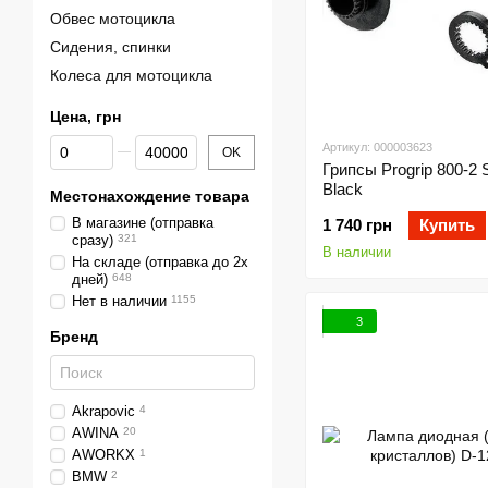
Обвес мотоцикла
Сидения, спинки
Колеса для мотоцикла
Цена, грн
От Цена, грн
До Цена, грн
Артикул: 000003623
OK
Грипсы Progrip 800-2 
Black
Местонахождение товара
В магазине (отправка
1 740 грн
Купить
сразу)
321
В наличии
На складе (отправка до 2х
дней)
648
Нет в наличии
1155
3
Бренд
Akrapovic
4
AWINA
20
AWORKX
1
BMW
2