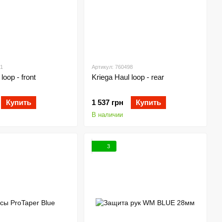
81
Артикул: 760498
loop - front
Kriega Haul loop - rear
Купить
1 537 грн
Купить
В наличии
3