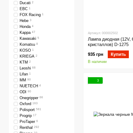
Ducati
2
EBC
1
FOX Racing
1
Hebe
3
Honda
4
Kappa
47
Артикул: 000002502
Kawasaki
5
Лампа диодная (12V, 
кристаллов) D-1275
Komatsu
8
KOSO
1
935 грн
Купить
KRIEGA
2
В наличии
KTM
2
Leoshi
68
Lifan
1
MM
90
3
NUETECH
4
ODI
90
Onegripper
66
Oxford
163
Polisport
581
Progrip
17
ProTaper
6
Renthal
292
22