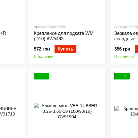
Артикул: 000000359
Артикул: 0000
R+R
Крепление для подката WM
Зеркала о
(D10) AW5493
складные 
572 грн
Купить
356 грн
В наличии
В наличии
3
3