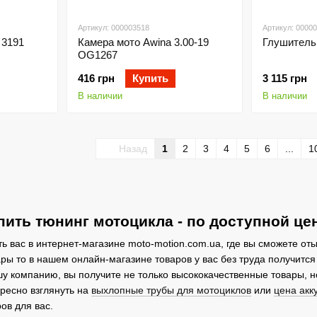
Артикул: 000003518
Артикул: 0000
 3191
Камера мото Awina 3.00-19
Глушитель
OG1267
416 грн
Купить
3 115 грн
В наличии
В наличии
Назад
1
2
3
4
5
6
...
1
упить тюнинг мотоцикла - по доступной це
ть вас в интернет-магазине moto-motion.com.ua, где вы сможете от
ры то в нашем онлайн-магазине товаров у вас без труда получитс
шу компанию, вы получите не только высококачественные товары, н
ресно взглянуть на
выхлопные трубы для мотоциклов
или
цена акк
ов для вас.