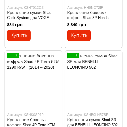
Артикул: KSHT012CS
Артикул: HH0NC72IF
Крепление сумки Shad
Крепление боковых
Click System для VOGE
кофров Shad 3P Honda
NC750 X (21-22)
884 грн
8 840 грн
Купить
Купить
3
3
Артикул: KSHK0SP19
Артикул: KSHB0LN57SR
Крепление боковых
Кріплення сумок Shad SR
кофров Shad 4P Terra KTM
для BENELLI LEONCINO 502