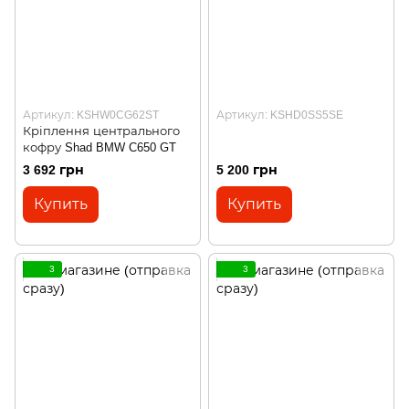
Артикул: KSHW0CG62ST
Артикул: KSHD0SS5SE
Кріплення центрального
кофру Shad BMW C650 GT
3 692 грн
5 200 грн
Купить
Купить
3
3