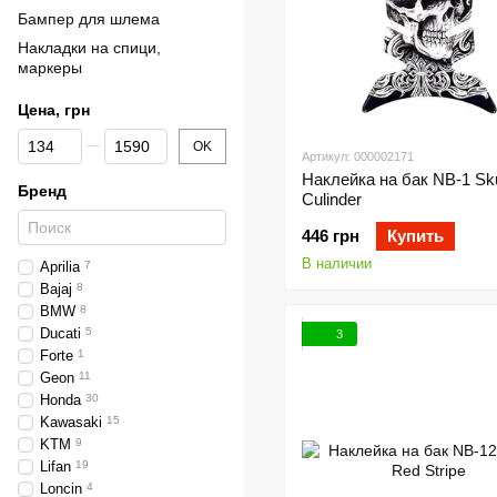
Бампер для шлема
Накладки на спици,
маркеры
Цена, грн
От Цена, грн
До Цена, грн
OK
Артикул: 000002171
Наклейка на бак NB-1 Sku
Бренд
Culinder
446 грн
Купить
В наличии
Aprilia
7
Bajaj
8
BMW
8
Ducati
5
3
Forte
1
Geon
11
Honda
30
Kawasaki
15
KTM
9
Lifan
19
Loncin
4