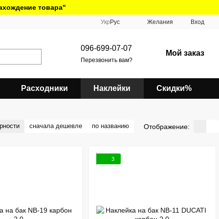
нахождение товара"
Укр
Рус
Желания
Вход
096-699-07-07
Мой заказ
Перезвонить вам?
Расходники
Наклейки
Скидки%
рности
сначала дешевле
по названию
Отображение:
3