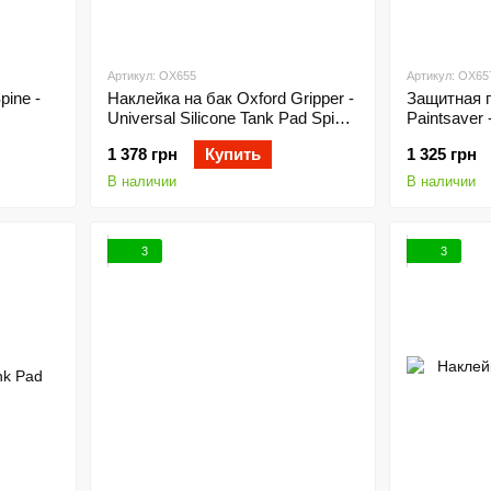
Артикул: OX655
Артикул: OX65
pine -
Наклейка на бак Oxford Gripper -
Защитная п
Universal Silicone Tank Pad Spine
Paintsaver 
2.5mm
1 378 грн
Купить
1 325 грн
В наличии
В наличии
3
3