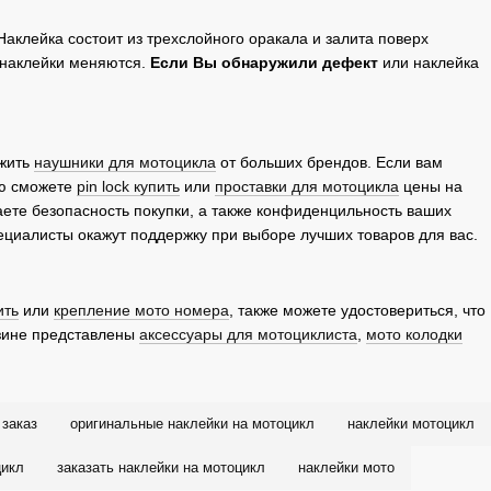
Наклейка состоит из трехслойного оракала и залита поверх
 наклейки меняются.
Если Вы обнаружили дефект
или наклейка
ужить
наушники для мотоцикла
от больших брендов. Если вам
ью сможете
pin lock купить
или
проставки для мотоцикла
цены на
ете безопасность покупки, а также конфиденцильность ваших
ециалисты окажут поддержку при выборе лучших товаров для вас.
ить
или
крепление мото номера
, также можете удостовериться, что
азине представлены
аксессуары для мотоциклиста
,
мото колодки
 заказ
оригинальные наклейки на мотоцикл
наклейки мотоцикл
цикл
заказать наклейки на мотоцикл
наклейки мото