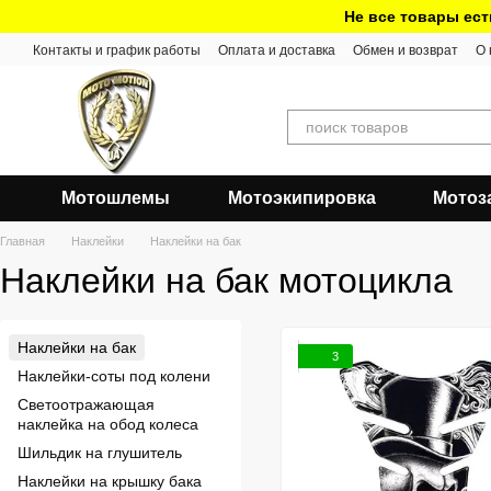
Перейти к основному контенту
Не все товары ест
Контакты и график работы
Оплата и доставка
Обмен и возврат
О 
Мотошлемы
Мотоэкипировка
Мотоз
Главная
Наклейки
Наклейки на бак
Наклейки на бак мотоцикла
Наклейки на бак
3
Наклейки-соты под колени
Светоотражающая
наклейка на обод колеса
Шильдик на глушитель
Наклейки на крышку бака