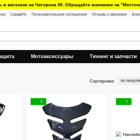
ь в магазине на Чигорина 49. Обращайте внимание на "Место
нас
Скидки%
Пользовательское соглашение
Отзывы о магазине
Блог
ащита
Мотоаксессуары
Тюнинг и запчасти
по популя
Сортировка:
3
3