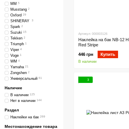
MM
5
Musstang
2
Oxford
29
SHINERAY
3
Spark
2
Suzuki
15
Артикул: 000003126
Tekken
2
Наклейка на бак NB-12 
Triumph
1
Red Stripe
Viper
4
446 грн
Купить
Voge
1
WM
4
В наличии
Yamaha
21
Zongshen
2
Универсальный
61
3
Наличие
В наличии
125
Нет в наличии
144
Раздел
Наклейки на бак
269
Местонахождение товара