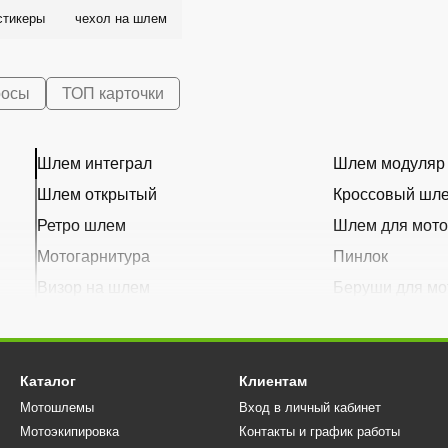
стикеры
чехол на шлем
росы
ТОП карточки
Шлем интеграл
Шлем модуляр
Шлем открытый
Кроссовый шл
Ретро шлем
Шлем для мото
Мотогарнитура
Пинлок
Визор на шлем
Беруши для мо
Каталог
Клиентам
Мотошлемы
Вход в личный кабинет
Мотоэкипировка
Контакты и график работы