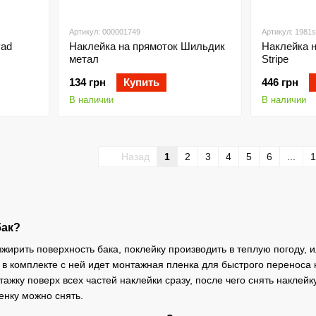
Артикул: 000001749
Артикул: 1981s
Pad
Наклейка на прямоток Шильдик
Наклейка н
метал
Stripe
134 грн
Купить
446 грн
В наличии
В наличии
Назад
1
2
3
4
5
6
...
1
бак?
зжирить поверхность бака, поклейку производить в теплую погоду, 
й, в комплекте с ней идет монтажная пленка для быстрого перенос
ажку поверх всех частей наклейки сразу, после чего снять наклейк
енку можно снять.