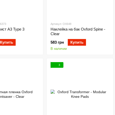
06373
Артикул: OX648
ист А3 Type 3
Наклейка на бак Oxford Spine -
Clear
Купить
583 грн
Купить
В наличии
3