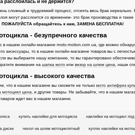
ка расслоилась и не держится?
ень сложный и трудоемкий процесс, отсеять весь брак нереально. 
лоя могут расслоится со временем- это брак производства и такие
,
ПОЖАЛУЙСТА обращайтесь к нам, ЗАМЕНА БЕСПЛАТНА!
отоцикла - безупречного качества
ас в нашем онлайн-магазине moto-motion.com.ua, где можно обнар
о аксессуары, то в нашем онлайн-магазине товаров вы с легкост
сли вы выбираете нашу компанию, то вы гарантировано обеспечива
братите внимание на
шапка мото
или
визор на шлем цена
, наши сп
отоцикла - высокого качества
е, что в нашем магазине вы сможете не только
мото антифриз куп
а мотоцикл цена
, и другие товары. Не забывайте, что в нашем маг
товаров ждет вас в нашем магазине.
олеса
купить наклейки для мотоцикла
наклейки на мотоцикл под
а диски
чехол на шлем мотоциклетный
куплю наклейки на мото