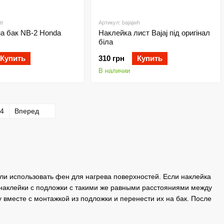
tr
Артикул: bajajwh
а бак NB-2 Honda
Наклейка лист Bajaj під оригінал
біла
Купить
310 грн
Купить
В наличии
4
Вперед
или использовать фен для нагрева поверхностей. Если наклейка
а наклейки с подложки с такими же равными расстояниями между
у вместе с монтажкой из подложки и перенести их на бак. После