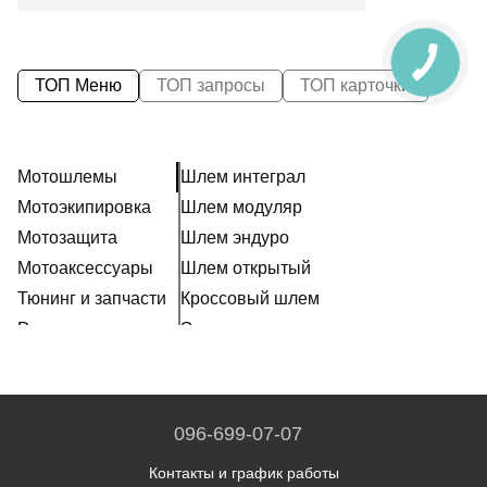
ТОП Меню
ТОП запросы
ТОП карточки
Мотошлемы
Шлем интеграл
Мотоэкипировка
Шлем модуляр
Мотозащита
Шлем эндуро
Мотоаксессуары
Шлем открытый
Тюнинг и запчасти
Кроссовый шлем
Расходники
Эксклюзивные шлемы
Наклейки
Ретро шлем
Шлем для мотоцикла женский
Мотошлем для ребенка
096-699-07-07
Мотогарнитура
Контакты и график работы
Пинлок