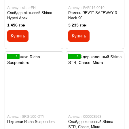
Артикул: sliderEH
Артикул: FAR116 0010
Слайдер ліктьовий Shima
Ремень REV'IT SAFEWAY 3
Hyper/ Apex
black 90
1 456 грн
3 233 грн
Купить
Купить
3
3
Артикул: 8RS-100-QTY
Артикул: 000003563
Підтяжки Richa Suspenders
Слайдер коленный Shima
STR, Chase, Miura