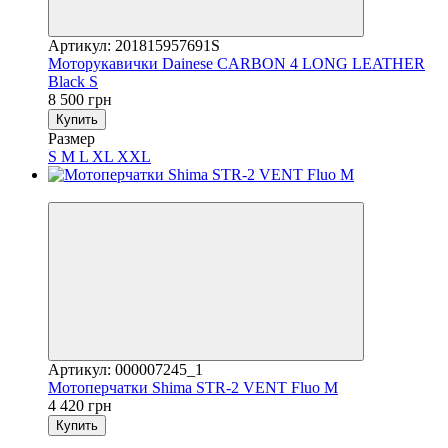
Артикул: 201815957691S
Моторукавички Dainese CARBON 4 LONG LEATHER
Black S
8 500 грн
Купить
Размер
S
M
L
XL
XXL
3
Артикул: 000007245_1
Мотоперчатки Shima STR-2 VENT Fluo M
4 420 грн
Купить