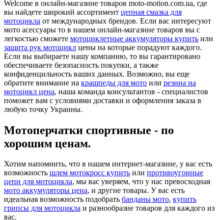
Welcome в онлайн-магазине товаров moto-motion.com.ua, где
вы найдете широкий ассортимент
цепная смазка для
мотоцикла
от международных брендов. Если вас интересуют
мото асессуары то в нашем онлайн-магазине товаров вы с
легкостью сможете
мотоциклетные аккумуляторы купить
или
защита рук мотоцикл
цены на которые порадуют каждого.
Если вы выбираете нашу компанию, то вы гарантировано
обеспечиваете безопасность покупки, а также
конфиденцильность ваших данных. Возможно, вы еще
обратите внимание на
крашпеды для мото
или
резина на
мотоцикл цена
, наша команда консультантов - специалистов
поможет вам с условиями доставки и оформления заказа в
любую точку Украины.
Мотоперчатки спортивные - по
хорошим ценам.
Хотим напомнить, что в нашем интернет-магазине, у вас есть
возможность
шлем мотокросс купить
или
противоугонные
цепи для мотоцикла
, мы вас уверяем, что у нас превосходная
мото аккумуляторы цена
, и другие товары. У вас есть
идеальная возможность подобрать
банданы мото
,
купить
грипсы для мотоцикла
и разнообразие товаров для каждого из
вас.