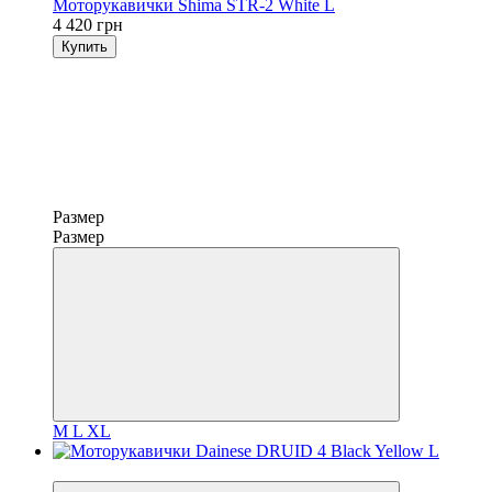
Моторукавички Shima STR-2 White L
4 420 грн
Купить
Размер
Размер
M
L
XL
3