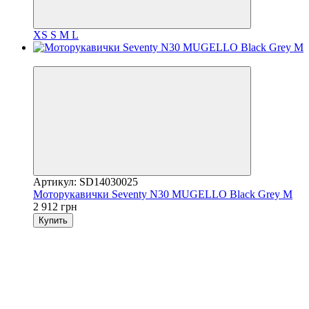
XS
S
M
L
3
Артикул: SD14030025
Моторукавички Seventy N30 MUGELLO Black Grey M
2 912 грн
Купить