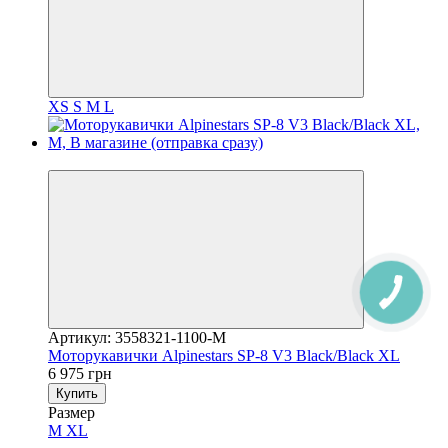
XS
S
M
L
3
Артикул: 3558321-1100-M
Моторукавички Alpinestars SP-8 V3 Black/Black XL
6 975 грн
Купить
Размер
M
XL