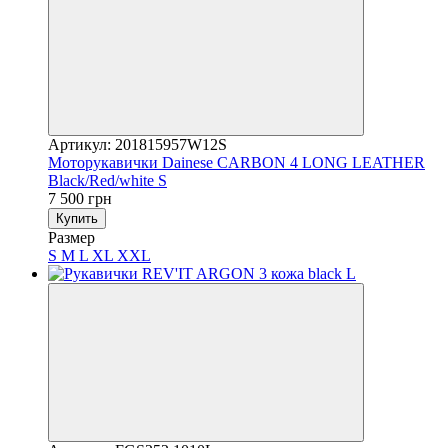
Артикул: 201815957W12S
Моторукавички Dainese CARBON 4 LONG LEATHER
Black/Red/white S
7 500 грн
Купить
Размер
S
M
L
XL
XXL