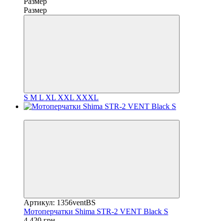
Размер
Размер
S
M
L
XL
XXL
XXXL
3
Артикул: 1356ventBS
Мотоперчатки Shima STR-2 VENT Black S
4 420 грн