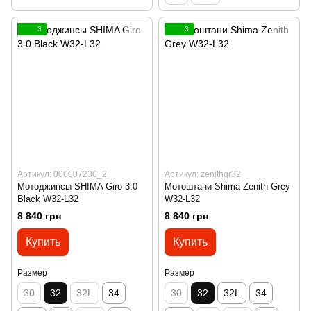
3
3
Артикул: 000007230_2
Артикул: zenithgr32
Мотоджинсы SHIMA Giro 3.0
Мотоштани Shima Zenith Grey
Black W32-L32
W32-L32
8 840 грн
8 840 грн
Купить
Купить
Размер
Размер
30
32
32L
34
30
32
32L
34