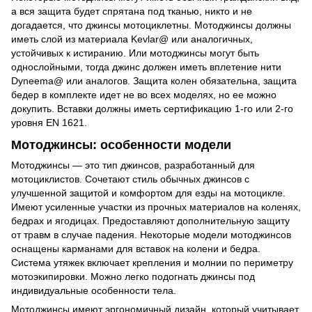
а вся защита будет спрятана под тканью, никто и не
догадается, что джинсы мотоциклетны. Мотоджинсы должны
иметь слой из материала Kevlar@ или аналогичных,
устойчивых к истиранию. Или мотоджинсы могут быть
однослойными, тогда джинс должен иметь вплетение нити
Dyneema@ или аналогов. Защита колен обязательна, защита
бедер в комплекте идет не во всех моделях, но ее можно
докупить. Вставки должны иметь сертификацию 1-го или 2-го
уровня EN 1621.
Мотоджинсы
: особенности модели
Мотоджинсы — это тип джинсов, разработанный для
мотоциклистов. Сочетают стиль обычных джинсов с
улучшенной защитой и комфортом для езды на мотоцикле.
Имеют усиленные участки из прочных материалов на коленях,
бедрах и ягодицах. Предоставляют дополнительную защиту
от травм в случае падения. Некоторые модели мотоджинсов
оснащены карманами для вставок на колени и бедра.
Система утяжек включает крепления и молнии по периметру
мотоэкипировки. Можно легко подогнать джинсы под
индивидуальные особенности тела.
Мотоджинсы
имеют эргономичный дизайн, который учитывает