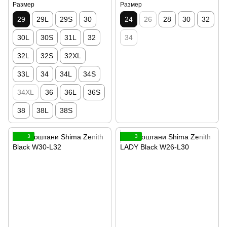
Размер
Размер
29
29L
29S
30
24
26
28
30
32
30L
30S
31L
32
34
32L
32S
32XL
33L
34
34L
34S
34XL
36
36L
36S
38
38L
38S
3
3