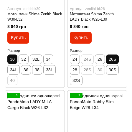
Артикул: zenithbk30
Артикул: zenithLbk26
Мотоштани Shima Zenith Black
Мотоштани Shima Zenith
W30-L32
LADY Black W26-L30
8 840 грн
8 840 грн
Купить
Купить
Размер
Размер
30
32
32L
34
24
24S
26
26S
34L
36
38
38L
28
28S
30
30S
40
32S
3
3