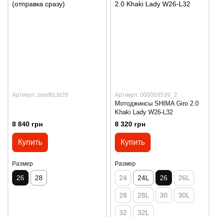
Артикул: zenithLbl26
Артикул: 000003539_2
Мотоджинсы SHIMA Giro 2.0
Khaki Lady W26-L32
8 840 грн
8 320 грн
Купить
Купить
Размер
Размер
26
28
24
24L
26
26L
28
28L
30
30L
32
32L