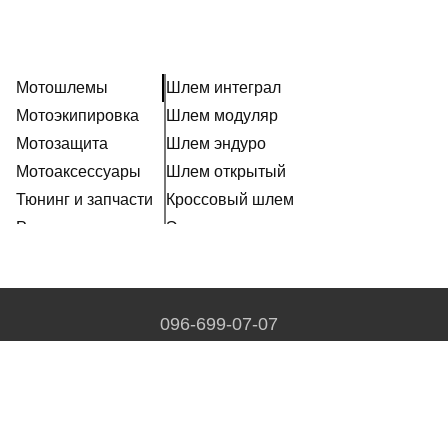
Мотошлемы
Шлем интеграл
Мотоэкипировка
Шлем модуляр
Мотозащита
Шлем эндуро
Мотоаксессуары
Шлем открытый
Тюнинг и запчасти
Кроссовый шлем
Расходники
Эксклюзивные шлемы
Наклейки
Ретро шлем
Шлем для мотоцикла женский
Мотошлем для ребенка
096-699-07-07
Мотогарнитура
Контакты и график работы
Пинлок
Полная версия сайта
Аксессуары для мотошлемов
Визор на шлем
© 2014—2026