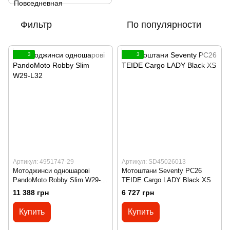
Фильтр
По популярности
3
3
Артикул: 4951747-29
Артикул: SD45026013
Мотоджинси одношарові
Мотоштани Seventy PC26
PandoMoto Robby Slim W29-
TEIDE Cargo LADY Black XS
L32
11 388 грн
6 727 грн
Купить
Купить