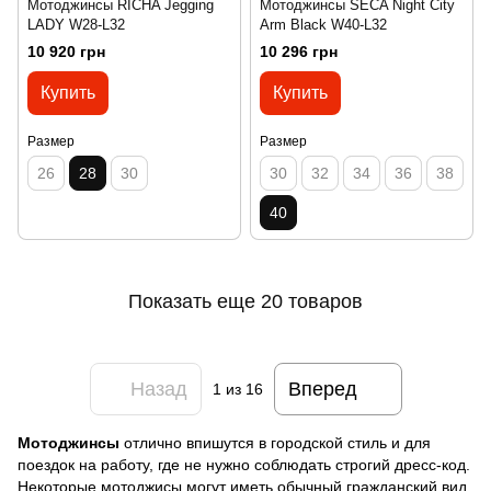
Мотоджинсы RICHA Jegging
Мотоджинсы SECA Night City
LADY W28-L32
Arm Black W40-L32
10 920 грн
10 296 грн
Купить
Купить
Размер
Размер
26
28
30
30
32
34
36
38
40
Показать еще 20 товаров
Назад
Вперед
1
из 16
Мотоджинсы
отлично впишутся в городской стиль и для
поездок на работу, где не нужно соблюдать строгий дресс-код.
Некоторые мотоджисы могут иметь обычный гражданский вид,