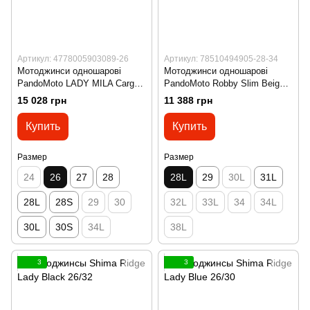
Артикул: 4778005903089-26
Артикул: 78510494905-28-34
Мотоджинси одношарові
Мотоджинси одношарові
PandoMoto LADY MILA Cargo
PandoMoto Robby Slim Beige
Black W26-L32
W28-L34
15 028 грн
11 388 грн
Купить
Купить
Размер
Размер
24
26
27
28
28L
29
30L
31L
28L
28S
29
30
32L
33L
34
34L
30L
30S
34L
38L
3
3