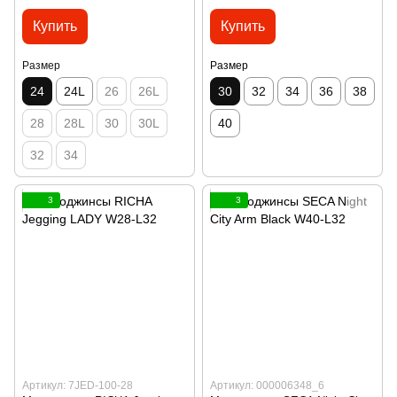
Купить
Купить
Размер
Размер
24
24L
26
26L
30
32
34
36
38
28
28L
30
30L
40
32
34
3
3
Артикул: 7JED-100-28
Артикул: 000006348_6