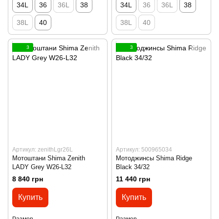
34L
36
36L
38
34L
36
36L
38
38L
40
38L
40
3
3
Артикул: zenithLgr26L
Артикул: 500965034
Мотоштани Shima Zenith
Мотоджинсы Shima Ridge
LADY Grey W26-L32
Black 34/32
8 840 грн
11 440 грн
Купить
Купить
Размер
Размер