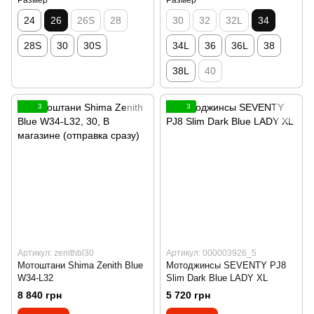
24
26
26S
28
30
32
32L
34
28S
30
30S
34L
36
36L
38
38L
40
3
3
Артикул: zenithbl30
Артикул: 000003926_5
Мотоштани Shima Zenith Blue
Мотоджинсы SEVENTY PJ8
W34-L32
Slim Dark Blue LADY XL
8 840 грн
5 720 грн