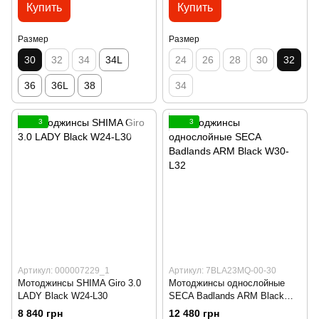
Купить
Купить
Размер
Размер
30
32
34
34L
24
26
28
30
32
36
36L
38
34
3
3
Артикул: 000007229_1
Артикул: 7BLA23MQ-00-30
Мотоджинсы SHIMA Giro 3.0
Мотоджинсы однослойные
LADY Black W24-L30
SECA Badlands ARM Black
W30-L32
8 840 грн
12 480 грн