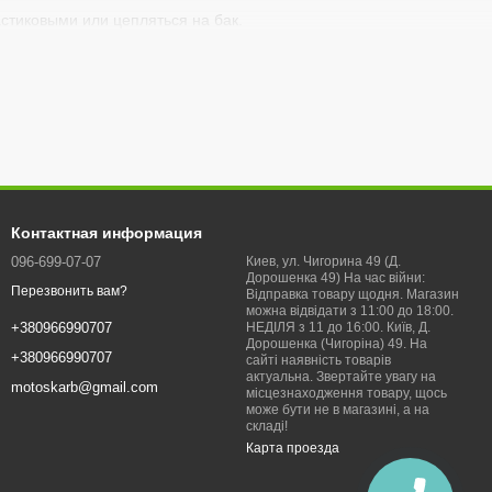
стиковыми или цепляться на бак.
Контактная информация
096-699-07-07
Киев, ул. Чигорина 49 (Д.
Дорошенка 49) На час війни:
Перезвонить вам?
Відправка товару щодня. Магазин
можна відвідати з 11:00 до 18:00.
НЕДІЛЯ з 11 до 16:00. Київ, Д.
+380966990707
Дорошенка (Чигоріна) 49. На
+380966990707
сайті наявність товарів
актуальна. Звертайте увагу на
motoskarb@gmail.com
місцезнаходження товару, щось
може бути не в магазині, а на
складі!
Карта проезда