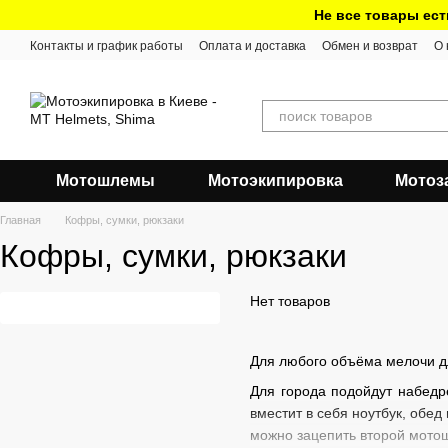
Перейти к основному контенту
Не все товары ест
Контакты и график работы
Оплата и доставка
Обмен и возврат
О 
Мотошлемы
Мотоэкипировка
Мотоз
Главная
Кофры, сумки, рюкзаки
Кофры, сумки, рюкзаки
Нет товаров
Для любого объёма мелочи дл
Для города подойдут набедр
вместит в себя ноутбук, обе
можно зацепить второй мото