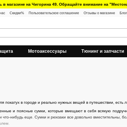
ь в магазине на Чигорина 49. Обращайте внимание на "Место
нас
Скидки%
Пользовательское соглашение
Отзывы о магазине
Блог
ащита
Мотоаксессуары
Тюнинг и запчасти
я покатух в городе и реально нужных вещей в путешествии, есть
енные и поясные сумки, которые вмещают в себя всякую подручн
д и что-нибудь еще. Сумки и рюкзаки все довольно вместительны, 
шлем.