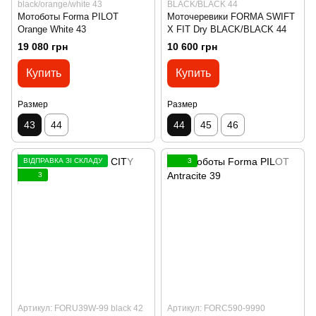
black/orange/white 43
BLACK/BLACK 44
Мотоботы Forma PILOT
Моточеревики FORMA SWIFT
Orange White 43
X FIT Dry BLACK/BLACK 44
19 080 грн
10 600 грн
Купить
Купить
Размер
Размер
43
44
44
45
46
ВІДПРАВКА ЗІ СКЛАДУ
3
3
Артикул: FORU39W-99 black 42
Артикул: FORC590-9990