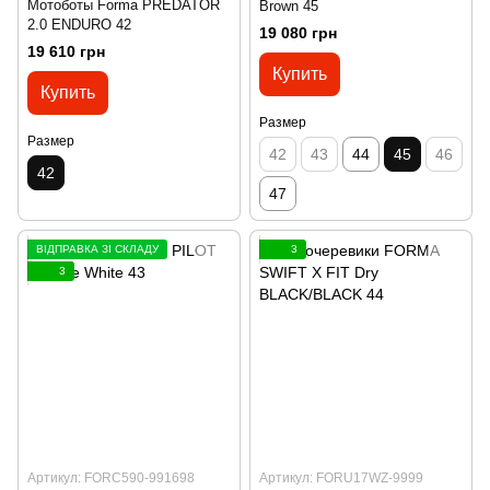
Мотоботы Forma PREDATOR
Brown 45
2.0 ENDURO 42
19 080 грн
19 610 грн
Купить
Купить
Размер
Размер
42
43
44
45
46
42
47
ВІДПРАВКА ЗІ СКЛАДУ
3
3
Артикул: FORC590-991698
Артикул: FORU17WZ-9999