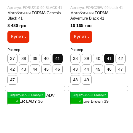
Артикул: FORU210-99 BLACK 41
Артикул: FORC29W-99 black 41
Мотоботинки FORMA Genesis
Мотоботинки FORMA
Black 41
Adventure Black 41
8 480 грн
16 165 грн
Купить
Купить
Размер
Размер
37
38
39
40
41
38
39
40
41
42
42
43
44
45
46
43
44
45
46
47
47
48
49
ВІДПРАВКА ЗІ СКЛАДУ
ВІДПРАВКА ЗІ СКЛАДУ
3
3