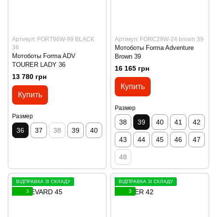
Артикул: FORT96W-99 BLACK
Артикул: FORC29W-24 brown 39
36
Мотоботы Forma Adventure
Мотоботы Forma ADV
Brown 39
TOURER LADY 36
16 165 грн
13 780 грн
Купить
Купить
Размер
Размер
38
39
40
41
42
36
37
38
39
40
43
44
45
46
47
48
ВІДПРАВКА ЗІ СКЛАДУ
ВІДПРАВКА ЗІ СКЛАДУ
3
3