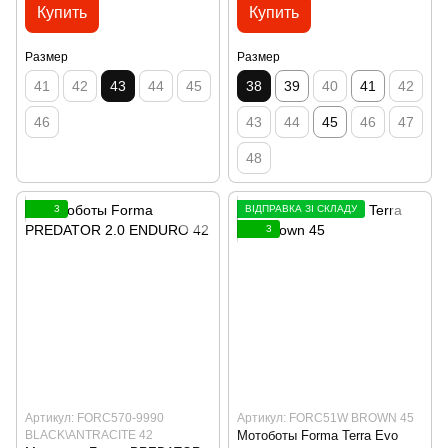
Купить
Купить
Размер
Размер
41
42
43
44
45
38
39
40
41
42
46
43
44
45
46
47
48
3
ВІДПРАВКА ЗІ СКЛАДУ
3
Артикул: FORC570-9990
Артикул: FORC51W BROWN 45
BLACK\ANTRACITE 42
Мотоботы Forma Terra Evo