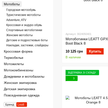
Мотоботы
Городская мотообувь
Туристические мотоботы
Adventure, ATV
Кроссовая и эндуро обувь
Спортивные мотоботинки
Артикул: 3024050401
Женские мотоботы
Мотоботинки LEATT GPX 
Детские и подростковые боты
Boot Black 8
Накладки, застежки, слайдеры
10 125 грн
Купить
Кроссовая форма
В наличии
Термобелье
Мотожилеты
Мотокомбинезоны
ВІДПРАВКА ЗІ СКЛАДУ
Дождевики и мотобахилы
3
Женская экипировка
Детская экипировка
Повседневная одежда
Бренд:
Leatt