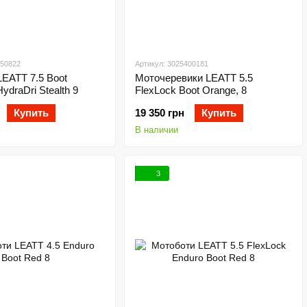
050822
Артикул: 3025400181
EATT 7.5 Boot
Моточеревики LEATT 5.5
ydraDri Stealth 9
FlexLock Boot Orange, 8
Купить
19 350 грн
Купить
В наличии
3