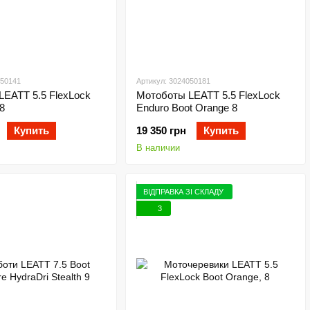
050141
Артикул: 3024050181
LEATT 5.5 FlexLock
Мотоботы LEATT 5.5 FlexLock
8
Enduro Boot Orange 8
Купить
19 350 грн
Купить
В наличии
ВІДПРАВКА ЗІ СКЛАДУ
3