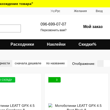
нахождение товара"
Укр
Рус
Желания
Вход
096-699-07-07
Мой заказ
Перезвонить вам?
Расходники
Наклейки
Скидки%
рности
сначала дешевле
по названию
Отображение:
ЗІ СКЛАДУ
3