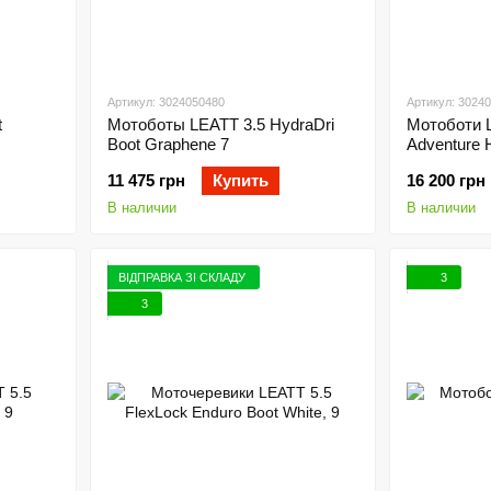
Артикул: 3024050480
Артикул: 3024
t
Мотоботы LEATT 3.5 HydraDri
Мотоботи L
Boot Graphene 7
Adventure H
11 475 грн
Купить
16 200 грн
В наличии
В наличии
ВІДПРАВКА ЗІ СКЛАДУ
3
3