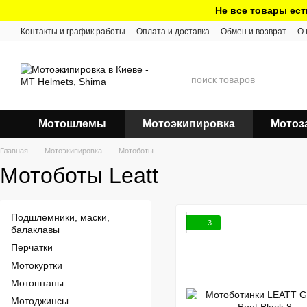
Перейти к основному контенту
Не все товары ест
Контакты и график работы
Оплата и доставка
Обмен и возврат
О 
Мотошлемы
Мотоэкипировка
Мотоз
Главная
Мотоэкипировка
Мотоботы
Мотоботы Leatt
Подшлемники, маски,
3
балаклавы
Перчатки
Мотокуртки
Мотоштаны
Мотоджинсы