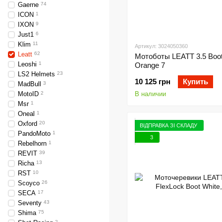
Gaerne
74
ICON
1
IXON
9
Just1
6
Klim
11
Артикул: 3024050360
Leatt
62
Мотоботы LEATT 3.5 Boo
Leoshi
1
Orange 7
LS2 Helmets
23
10 125 грн
Купить
MadBull
3
MotoID
2
В наличии
Msr
1
Oneal
1
Oxford
20
ВІДПРАВКА ЗІ СКЛАДУ
PandoMoto
1
3
Rebelhorn
1
REVIT
39
Richa
13
RST
10
Scoyco
26
SECA
17
Seventy
43
Shima
75
2