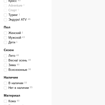
Кросс
45
Adventure
0
Спорт
0
Туринг
1
Эндуро/ ATV
46
Пол
Женский
1
Мужской
43
Дети
1
Сезон
Лето
46
Весна/ осень
46
Зима
40
Всесезонные
38
Наличие
В наличии
33
Нет в наличии
55
Материал
Кожа
40