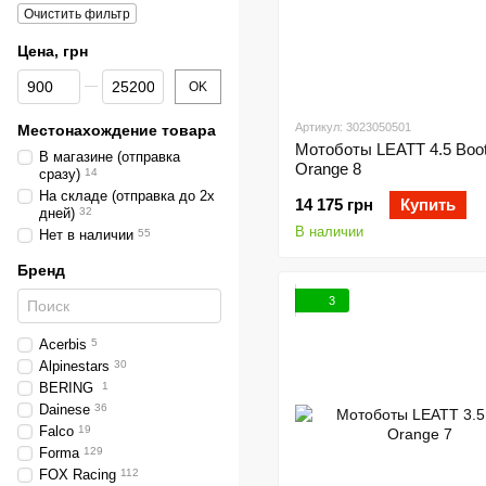
Очистить фильтр
Цена, грн
От Цена, грн
До Цена, грн
OK
Артикул: 3023050501
Местонахождение товара
Мотоботы LEATT 4.5 Boo
В магазине (отправка
Orange 8
сразу)
14
На складе (отправка до 2х
14 175 грн
Купить
дней)
32
В наличии
Нет в наличии
55
Бренд
3
Acerbis
5
Alpinestars
30
BERING
1
Dainese
36
Falco
19
Forma
129
FOX Racing
112