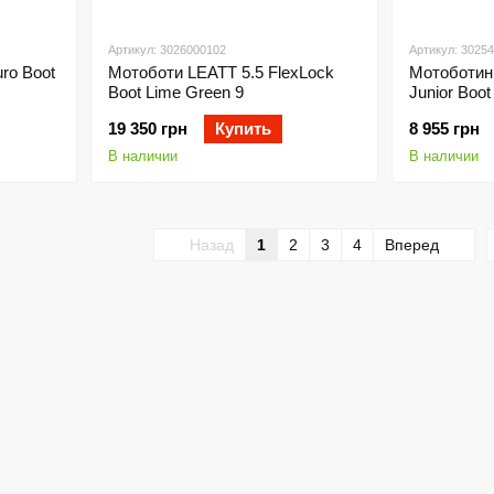
Артикул: 3026000102
Артикул: 3025
ro Boot
Мотоботи LEATT 5.5 FlexLock
Мотоботинк
Boot Lime Green 9
Junior Boot
19 350 грн
Купить
8 955 грн
В наличии
В наличии
Назад
1
2
3
4
Вперед