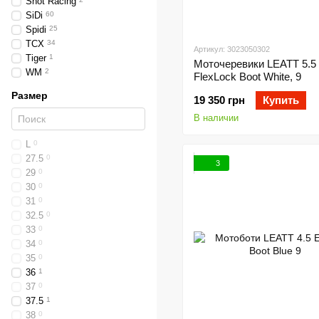
Shot Racing
SiDi
60
Spidi
25
TCX
34
Артикул: 3023050302
Tiger
1
Моточеревики LEATT 5.5
WM
2
FlexLock Boot White, 9
Размер
19 350 грн
Купить
В наличии
L
0
27.5
0
3
29
0
30
0
31
0
32.5
0
33
0
34
0
35
0
36
1
37
0
37.5
1
38
0