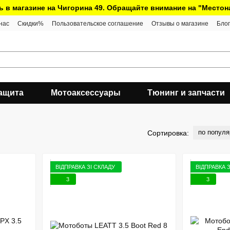
ь в магазине на Чигорина 49. Обращайте внимание на "Место
нас
Скидки%
Пользовательское соглашение
Отзывы о магазине
Блог
ащита
Мотоаксессуары
Тюнинг и запчасти
по популя
Сортировка:
ВІДПРАВКА ЗІ СКЛАДУ
ВІДПРАВКА 
3
3