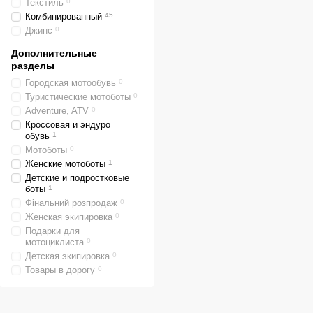
Текстиль
0
Комбинированный
45
Джинс
0
Дополнительные
разделы
Городская мотообувь
0
Туристические мотоботы
0
Adventure, ATV
0
Кроссовая и эндуро
обувь
1
Мотоботы
0
Женские мотоботы
1
Детские и подростковые
боты
1
Фінальний розпродаж
0
Женская экипировка
0
Подарки для
мотоциклиста
0
Детская экипировка
0
Товары в дорогу
0