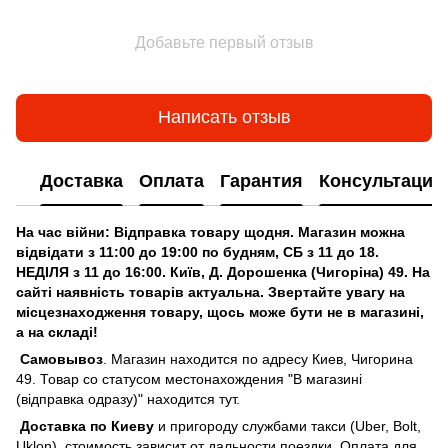
Добавьте первый отзыв
Написать отзыв
Доставка
Оплата
Гарантия
Консультация
На час війни: Відправка товару щодня. Магазин можна
відвідати з 11:00 до 19:00 по будням, СБ з 11 до 18.
НЕДІЛЯ з 11 до 16:00. Київ, Д. Дорошенка (Чигоріна) 49. На
сайті наявність товарів актуальна. Звертайте увагу на
місцезнаходження товару, щось може бути не в магазині,
а на складі!
Самовывоз
. Магазин находится по адресу Киев, Чигорина
49. Товар со статусом местонахождения "В магазині
(відправка одразу)" находится тут.
Доставка по Киеву
и пригороду службами такси (Uber, Bolt,
Uklon), стоимость зависит от дальности поездки. Оплата для