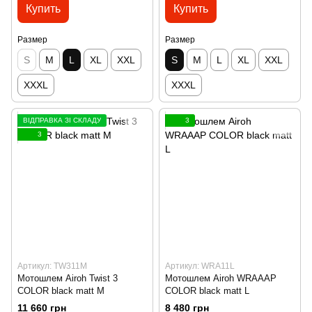
Купить
Купить
Размер
Размер
S
M
L
XL
XXL
S
M
L
XL
XXL
XXXL
XXXL
ВІДПРАВКА ЗІ СКЛАДУ
3
3
Артикул: TW311M
Артикул: WRA11L
Мотошлем Airoh Twist 3
Мотошлем Airoh WRAAAP
COLOR black matt M
COLOR black matt L
11 660 грн
8 480 грн