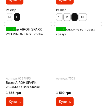
Размер
Размер
M
L
S
M
L
XL
3
3
Артикул: 05SPKFS
Артикул: 7503
Визор AIROH SPARK
2/CONNOR Dark Smoke
1 855 грн
1 590 грн
Купить
Купить