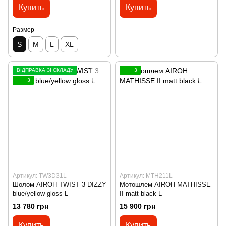
Купить
Купить
Размер
S
M
L
XL
ВІДПРАВКА ЗІ СКЛАДУ
3
3
Артикул: TW3D31L
Артикул: MTH211L
Шолом AIROH TWIST 3 DIZZY
Мотошлем AIROH MATHISSE
blue/yellow gloss L
II matt black L
13 780 грн
15 900 грн
Купить
Купить