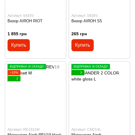
Артикул: 6445V
Артикул: 5836V
Визор AIROH RIOT
Визор AIROH S5
1 855 грн
265 грн
Купить
Купить
ВІДПРАВКА ЗІ СКЛАДУ
ВІДПРАВКА ЗІ СКЛАДУ
−15%
3
3
Артикул: RE1911M
Артикул: CM214L
Мотошлем Airoh REV19 black
Мотошлем Airoh