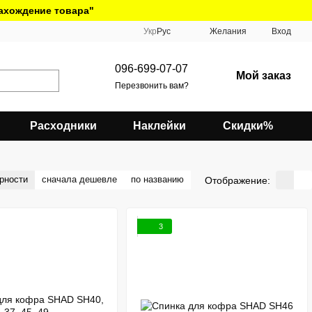
нахождение товара"
Укр
Рус
Желания
Вход
096-699-07-07
Мой заказ
Перезвонить вам?
Расходники
Наклейки
Скидки%
рности
сначала дешевле
по названию
Отображение:
3