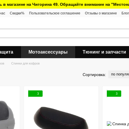
ь в магазине на Чигорина 49. Обращайте внимание на "Место
нас
Скидки%
Пользовательское соглашение
Отзывы о магазине
Блог
ащита
Мотоаксессуары
Тюнинг и запчасти
ров
Спинки для кофров
по популя
Сортировка:
3
3