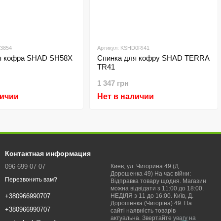
03854
Артикул: KSHD0RI41
я кофра SHAD SH58X
Спинка для кофру SHAD TERRA
TR41
1 347 грн
личии
Нет в наличии
Контактная информация
096-699-07-07
Киев, ул. Чигорина 49 (Д.
Дорошенка 49) На час війни:
Перезвонить вам?
Відправка товару щодня. Магазин
можна відвідати з 11:00 до 18:00.
НЕДІЛЯ з 11 до 16:00. Київ, Д.
+380966990707
Дорошенка (Чигоріна) 49. На
+380966990707
сайті наявність товарів
актуальна. Звертайте увагу на