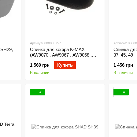
Артикул: 000003757
Артикул: 0000
 SH29,
Спинка для кофра K-MAX
Спинка дл
(AW9070 , AW9067 , AW9068 ,
37, 45, 49
AW9057, AW9061 , AW9060 ,
1 569 грн
Купить
1 456 грн
AW9059)
В наличии
В наличии
4
4