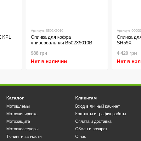
Артикул: B502X9010
Артикул: 0000
X KPL
Спинка для кофра
Спинка дл
универсальная B502X9010B
SH59X
988 грн
4 420 грн
Нет в наличии
Нет в на
Каталог
Клиентам
Мотошлемы
Вход в личный кабинет
Мотоэкипировка
Контакты и график работы
Мотозащита
Оплата и доставка
Мотоаксессуары
Обмен и возврат
Тюнинг и запчасти
О нас