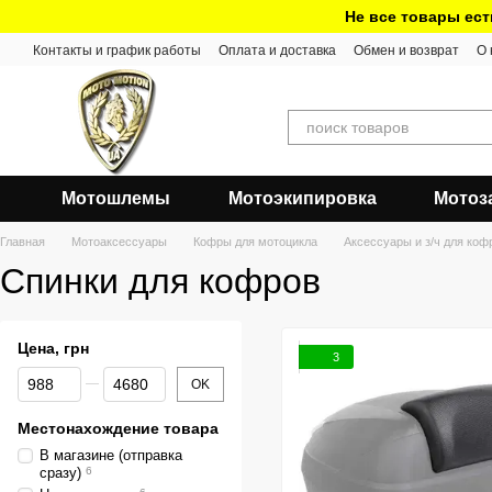
Перейти к основному контенту
Не все товары ест
Контакты и график работы
Оплата и доставка
Обмен и возврат
О 
Мотошлемы
Мотоэкипировка
Мотоз
Главная
Мотоаксессуары
Кофры для мотоцикла
Аксессуары и з/ч для коф
Спинки для кофров
Цена, грн
3
От Цена, грн
До Цена, грн
OK
Местонахождение товара
В магазине (отправка
сразу)
6