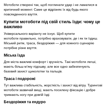
Мотоботи створені так, щоб поглинати удар і не ламатися в
критичний момент. Саме це відрізняє їх від будь-якого
повсякденного взуття.
Купити мотоботи під свій стиль їзди: чому це
важливо
Універсального варіанту не існує. Щоб купити
мотоботи правильно, потрібно враховувати, де і як ти їздиш.
Міський ритм, траса, бездоріжжя — для кожного сценарію
потрібне різне взуття.
Міська їзда
Для міста важливі комфорт і зручність. Такі мотоботи легші,
мають більш м’яку підошву, але все одно забезпечують
базовий захист щиколотки та пальців.
Траса і подорожі
Тут важлива стабільність, жорсткість і захист від вітру. Турингові
мотоботи зазвичай вищі, мають посилену фіксацію і добре
тримають ногу при довгій їзді.
Бездоріжжя та ендуро