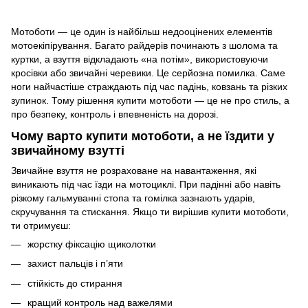
Мотоботи — це один із найбільш недооцінених елементів
мотоекіпірування. Багато райдерів починають з шолома та
куртки, а взуття відкладають «на потім», використовуючи
кросівки або звичайні черевики. Це серйозна помилка. Саме
ноги найчастіше страждають під час падінь, ковзань та різких
зупинок. Тому рішення купити мотоботи — це не про стиль, а
про безпеку, контроль і впевненість на дорозі.
Чому варто купити мотоботи, а не їздити у
звичайному взутті
Звичайне взуття не розраховане на навантаження, які
виникають під час їзди на мотоциклі. При падінні або навіть
різкому гальмуванні стопа та гомілка зазнають ударів,
скручування та стискання. Якщо ти вирішив купити мотоботи,
ти отримуєш:
жорстку фіксацію щиколотки
захист пальців і п’яти
стійкість до стирання
кращий контроль над важелями