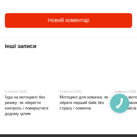
Новий коментар
Інші записи
9 лютого 2026
9 лютого 2026
9 лютого 2026
Їзда на мотоциклі без
Мотоцикл для новачка: як
Купити мото
ризику: як зберегти
обрати перший байк без
обрати захи
контроль і повернутися
страху і помилок
компромісів
додому цілим