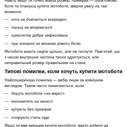
Навіть якщо ти точно знаєш розмір, примірка — обов’язкова.
Коли ти плануєш купити мотоботи, зверни увагу на такі
моменти:
нога не бовтається всередині
пальці не впираються
щиколотка добре зафіксована
при згинанні не виникає різкого болю
Мотоботи мають сидіти щільно, але не тиснути. Пам’ятай, що
з часом внутрішня частина трохи адаптується, але
неправильний розмір правильним не стане.
Типові помилки, коли хочуть купити мотоботи
Найпоширеніша помилка — вибір лише за зовнішнім
виглядом. Також часто помиляються, коли:
беруть мотоботи «на виріст»
економлять на захисті
купують без примірки
ігнорують стиль їзди
Якщо ти вже вирішив купити мотоботи, варто робити це