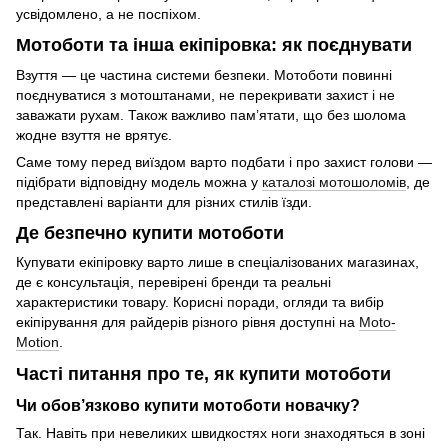
усвідомлено, а не поспіхом.
Мотоботи та інша екіпіровка: як поєднувати
Взуття — це частина системи безпеки. Мотоботи повинні
поєднуватися з мотоштанами, не перекривати захист і не
заважати рухам. Також важливо пам’ятати, що без шолома
жодне взуття не врятує.
Саме тому перед виїздом варто подбати і про захист голови —
підібрати відповідну модель можна у
каталозі мотошоломів
, де
представлені варіанти для різних стилів їзди.
Де безпечно купити мотоботи
Купувати екіпіровку варто лише в спеціалізованих магазинах,
де є консультація, перевірені бренди та реальні
характеристики товару. Корисні поради, огляди та вибір
екіпірування для райдерів різного рівня доступні на
Moto-
Motion
.
Часті питання про те, як купити мотоботи
Чи обов’язково купити мотоботи новачку?
Так. Навіть при невеликих швидкостях ноги знаходяться в зоні