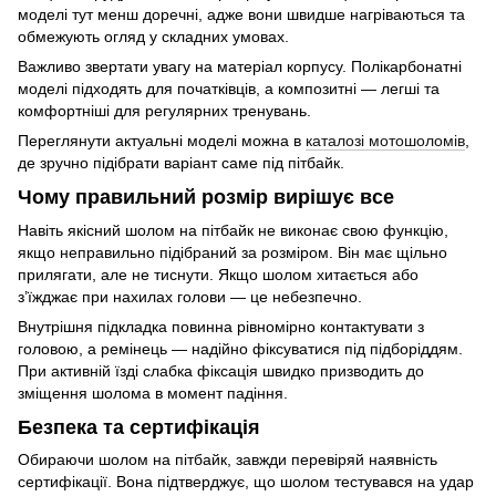
моделі тут менш доречні, адже вони швидше нагріваються та
обмежують огляд у складних умовах.
Важливо звертати увагу на матеріал корпусу. Полікарбонатні
моделі підходять для початківців, а композитні — легші та
комфортніші для регулярних тренувань.
Переглянути актуальні моделі можна в
каталозі мотошоломів
,
де зручно підібрати варіант саме під пітбайк.
Чому правильний розмір вирішує все
Навіть якісний шолом на пітбайк не виконає свою функцію,
якщо неправильно підібраний за розміром. Він має щільно
прилягати, але не тиснути. Якщо шолом хитається або
з’їжджає при нахилах голови — це небезпечно.
Внутрішня підкладка повинна рівномірно контактувати з
головою, а ремінець — надійно фіксуватися під підборіддям.
При активній їзді слабка фіксація швидко призводить до
зміщення шолома в момент падіння.
Безпека та сертифікація
Обираючи шолом на пітбайк, завжди перевіряй наявність
сертифікації. Вона підтверджує, що шолом тестувався на удар