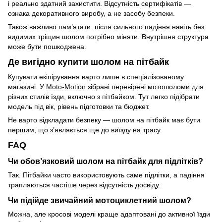
і реально здатний захистити. Відсутність сертифікатів —
ознака декоративного виробу, а не засобу безпеки.
Також важливо пам’ятати: після сильного падіння навіть без
видимих тріщин шолом потрібно міняти. Внутрішня структура
може бути пошкоджена.
Де вигідно купити шолом на пітбайк
Купувати екіпірування варто лише в спеціалізованому
магазині. У
Moto-Motion
зібрані перевірені мотошоломи для
різних стилів їзди, включно з пітбайком. Тут легко підібрати
модель під вік, рівень підготовки та бюджет.
Не варто відкладати безпеку — шолом на пітбайк має бути
першим, що з’являється ще до виїзду на трасу.
FAQ
Чи обов’язковий шолом на пітбайк для підлітків?
Так. Пітбайки часто використовують саме підлітки, а падіння
трапляються частіше через відсутність досвіду.
Чи підійде звичайний мотоциклетний шолом?
Можна, але кросові моделі краще адаптовані до активної їзди