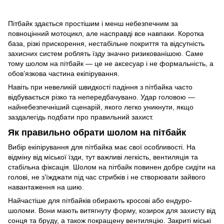
Пітбайк здається простішим і менш небезпечним за
повноцінний мотоцикл, але насправді все навпаки. Коротка
база, різкі прискорення, нестабільне покриття та відсутність
захисних систем роблять їзду значно ризикованішою. Саме
тому шолом на пітбайк — це не аксесуар і не формальність, а
обов’язкова частина екіпірування.
Навіть при невеликій швидкості падіння з пітбайка часто
відбувається різко та непередбачувано. Удар головою —
найнебезпечніший сценарій, якого легко уникнути, якщо
заздалегідь подбати про правильний захист.
Як правильно обрати шолом на пітбайк
Вибір екіпірування для пітбайка має свої особливості. На
відміну від міської їзди, тут важливі легкість, вентиляція та
стабільна фіксація. Шолом на пітбайк повинен добре сидіти на
голові, не з’їжджати під час стрибків і не створювати зайвого
навантаження на шию.
Найчастіше для пітбайків обирають кросові або ендуро-
шоломи. Вони мають витягнуту форму, козирок для захисту від
сонця та бруду, а також покращену вентиляцію. Закриті міські