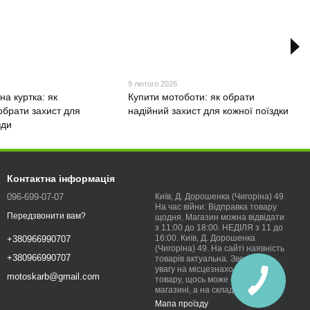
9 лютого 2026
а куртка: як
Купити мотоботи: як обрати
обрати захист для
надійний захист для кожної поїздки
зди
Контактна інформація
096-699-07-07
Київ, Д. Дорошенка (Чигоріна) 49
На час війни: Відправка товару
Передзвонити вам?
щодня. Магазин можна відвідати
з 11:00 до 18:00. НЕДІЛЯ з 11 до
16:00. Київ, Д. Дорошенка
+380966990707
(Чигоріна) 49. На сайті наявність
+380966990707
товарів актуальна. Звертайте
увагу на місцезнаходження
motoskarb@gmail.com
товару, щось може бути не в
магазині, а на складі!
Мапа проїзду