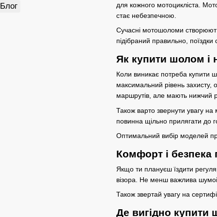
для кожного мотоцикліста. Мото
Блог
стає небезпечною.
Сучасні мотошоломи створюютьс
підібраний правильно, поїздки 
Як купити шолом і
Коли виникає потреба купити ш
максимальний рівень захисту, о
маршрутів, але мають нижчий р
Також варто звернути увагу на
повинна щільно прилягати до г
Оптимальний вибір моделей п
Комфорт і безпека 
Якщо ти плануєш їздити регуля
візора. Не менш важлива шумоі
Також звертай увагу на сертиф
Де вигідно купити