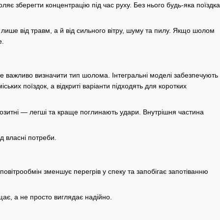
ляє зберегти концентрацію під час руху. Без нього будь-яка поїздка
ше від травм, а й від сильного вітру, шуму та пилу. Якщо шолом
е.
се важливо визначити тип шолома. Інтегральні моделі забезпечують
ських поїздок, а відкриті варіанти підходять для коротких
позитні — легші та краще поглинають удари. Внутрішня частина
ід власні потреби.
овітрообмін зменшує перегрів у спеку та запобігає запотіванню
ає, а не просто виглядає надійно.