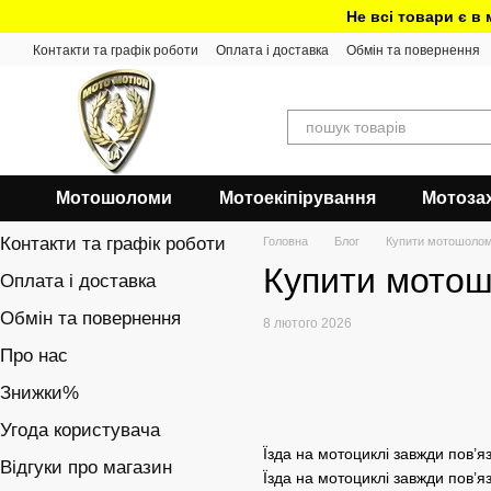
Перейти до основного контенту
Не всі товари є в
Контакти та графік роботи
Оплата і доставка
Обмін та повернення
Мотошоломи
Мотоекіпірування
Мотоза
Контакти та графік роботи
Головна
Блог
Купити мотошолом 
Купити мотош
Оплата і доставка
Обмін та повернення
8 лютого 2026
Про нас
Знижки%
Угода користувача
Їзда на мотоциклі завжди пов’
Відгуки про магазин
Їзда на мотоциклі завжди пов’