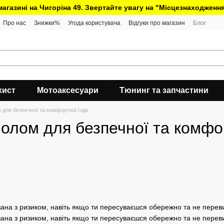
 магазині на Чигоріна 49. Звертайте увагу на "Місцезнаходження
Про нас
Знижки%
Угода користувача
Відгуки про магазин
Блог
хист
Мотоаксесуари
Тюнинг та запчастини
для безпечної та комфортної їзди
олом для безпечної та комфор
язана з ризиком, навіть якщо ти пересуваєшся обережно та не пере
язана з ризиком, навіть якщо ти пересуваєшся обережно та не пер