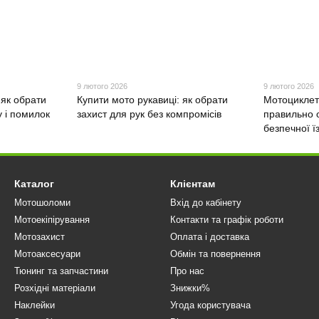
9 лютого 2026
9 лютого 2026
 як обрати
Купити мото рукавиці: як обрати
Мотоциклетн
 і помилок
захист для рук без компромісів
правильно 
безпечної ї
Каталог
Клієнтам
Мотошоломи
Вхід до кабінету
Мотоекіпірування
Контакти та графік роботи
Мотозахист
Оплата і доставка
Мотоаксесуари
Обмін та повернення
Тюнинг та запчастини
Про нас
Розхідні матеріали
Знижки%
Наклейки
Угода користувача