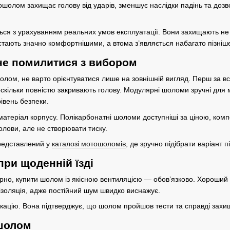
шолом захищає голову від ударів, зменшує наслідки падінь та дозво
я з урахуванням реальних умов експлуатації. Вони захищають не ли
стають значно комфортнішими, а втома з’являється набагато пізніш
 не помилитися з вибором
олом, не варто орієнтуватися лише на зовнішній вигляд. Перш за в
скільки повністю закривають голову. Модулярні шоломи зручні для мі
івень безпеки.
 матеріал корпусу. Полікарбонатні шоломи доступніші за ціною, ком
олови, але не створювати тиску.
редставлений у
каталозі мотошоломів
, де зручно підібрати варіант п
при щоденній їзді
рно, купити шолом із якісною вентиляцією — обов’язково. Хороший п
золяція, адже постійний шум швидко виснажує.
ікацію. Вона підтверджує, що шолом пройшов тести та справді захищ
 шолом