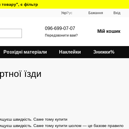
 товару", є фільтр
Укр
Рус
Бажання
Вхід
096-699-07-07
Мій кошик
Передзвонити вам?
Розхідні матеріали
Наклейки
Знижки%
тної їзди
вищуєш швидкість. Саме тому купити
евищуєш швидкість. Саме тому купити шолом — це базове правило