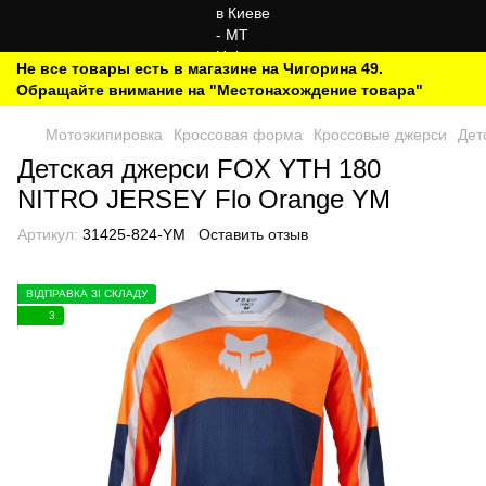
Не все товары есть в магазине на Чигорина 49.
Обращайте внимание на "Местонахождение товара"
Мотоэкипировка
Кроссовая форма
Кроссовые джерси
Дет
Детская джерси FOX YTH 180
NITRO JERSEY Flo Orange YM
Артикул:
31425-824-YM
Оставить отзыв
ВІДПРАВКА ЗІ СКЛАДУ
3