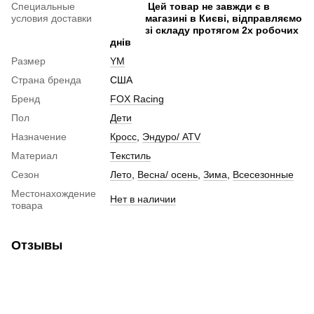
Специальные
Цей товар не завжди є в
Мотошлем для ребенка
условия доставки
магазині в Києві, відправляємо
Мотогарнитура
зі складу протягом 2х робочих
днів
Пинлок
Размер
YM
Аксессуары для мотошлемов
Страна бренда
США
Визор на шлем
Бренд
FOX Racing
Беруши для мотоциклистов
Пол
Дети
Назначение
Кросс
,
Эндуро/ ATV
Материал
Текстиль
Сезон
Лето
,
Весна/ осень
,
Зима
,
Всесезонные
Местонахождение
Нет в наличии
товара
Отзывы