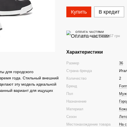
Купить
В кредит
ОПЛАТА ЧАСТЯМИ
3 платежа по 3 356.67 грн
Характеристики
Размер
36
Страна бренда
Ита
ты для городского
 время года. Стильный внешний
Количество
2
 делают эту модель идеальной
Бренд
For
ованный вариант для ищущих
Пол
Муж
Назначение
Горо
Материал
Кож
Сезон
Лет
Местонахождение товара
На с