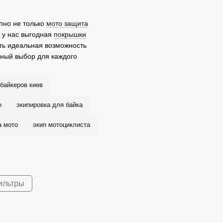
пно не только
мото защита
о у нас выгодная
покрышки
сть идеальная возможность
ный выбор для каждого
байкеров киев
е
экипировка для байка
а мото
экип мотоциклиста
ильтры