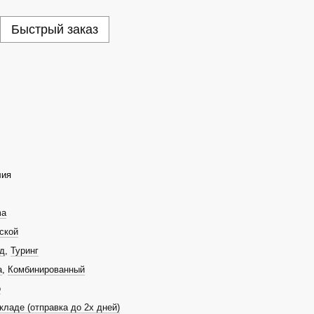
Быстрый заказ
лия
ma
ской
д
,
Туринг
а
,
Комбинированный
о
кладе (отправка до 2х дней)