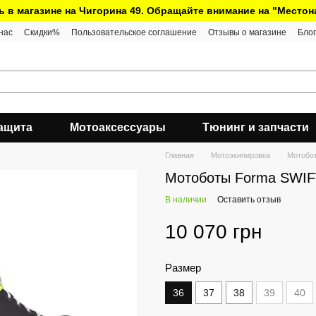
ь в магазине на Чигорина 49. Обращайте внимание на "Место
нас
Скидки%
Пользовательское соглашение
Отзывы о магазине
Блог
ащита
Мотоаксессуары
Тюнинг и запчасти
Главная
Мотоэкипировка
Мотобо
Мотоботы Forma SWIF
В наличии
Оставить отзыв
10 070 грн
Размер
36
37
38
39
40