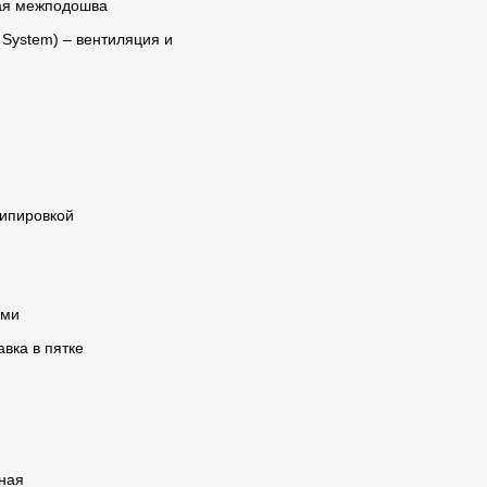
ная межподошва
 System) – вентиляция и
кипировкой
ями
вка в пятке
ьная