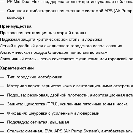
PP Mid Dual Flex - поддержка стопы + противоударная войлоч
Сменная антибактериальная стелька с системой APS (Air Pump
комфорт
Преимущества
Прекрасная вентиляция для жаркой погоды
Надежная защита критических зон стопы и лодыжки
Легкий и удобный для ежедневного городского использования
Анатомическая посадка благодаря пенистым вставкам
Лаконичный стиль – легко сочетаются с джинсами или городской э
Характеристики
Тип: городские мотобрюшки
Материал верха: зернистая кожа с вентиляционными отверсти
Подошва: резиновая, двойной плотности, амортизационная вста
Защита: щиколотка (TPU), усиленные пяточные зоны и носка
Фиксация: шнуровка с усиленными люверсами
Подкладка: сетчатая, дышащая
Стелька: сменная, EVA, APS (Air Pump System), антибактериал