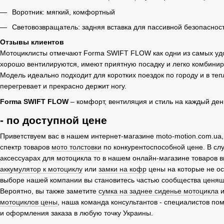
Воротник: мягкий, комфортный
Световозвращатель: задняя вставка для пассивной безопаснос
Отзывы клиентов
Мотоциклисты отмечают Forma SWIFT FLOW как одни из самых удо
хорошо вентилируются, имеют приятную посадку и легко комбинир
Модель идеально подходит для коротких поездок по городу и в тепл
перегревает и прекрасно держит ногу.
Forma SWIFT FLOW
– комфорт, вентиляция и стиль на каждый ден
- по доступной цене
Приветствуем вас в нашем интернет-магазине moto-motion.com.ua,
спектр товаров
мото толстовки
по конкурентоспособной цене. В сл
аксессуарах для мотоцикла то в нашем онлайн-магазине товаров 
аккумулятор к мотоциклу
или
замки на кофр
цены на которые не о
выборе нашей компании вы становитесь частью сообщества ценящ
Вероятно, вы также заметите
сумка на заднее сиденье мотоцикла
и
мотоциклов цены
, наша команда консультантов - специалистов по
и оформления заказа в любую точку Украины.