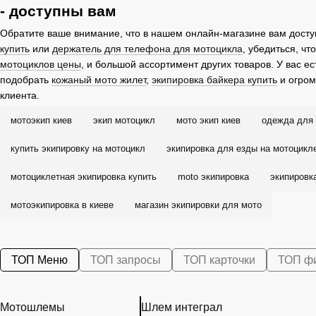
- доступны вам
Обратите ваше внимание, что в нашем онлайн-магазине вам досту
купить
или
держатель для телефона для мотоцикла
, убедиться, чт
мотоциклов цены
, и большой ассортимент других товаров. У вас е
подобрать
кожаный мото жилет
,
экипировка байкера купить
и огром
клиента.
мотоэкип киев
экип мотоцикл
мото экип киев
одежда для 
купить экипировку на мотоцикл
экипировка для езды на мотоцикл
мотоциклетная экипировка купить
moto экипировка
экипировк
мотоэкипировка в киеве
магазин экипировки для мото
ТОП Меню
ТОП запросы
ТОП карточки
ТОП ф
Мотошлемы
Шлем интеграл