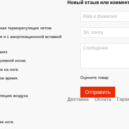
Новый отзыв или коммен
ьная терморегуляция летом
я и с амортизационной вставкой
виях
невной носке.
к на ноге.
Оцените товар
ое время.
Отправить
уляцию воздуха
Доставка
Оплата
Гара
е ноги.