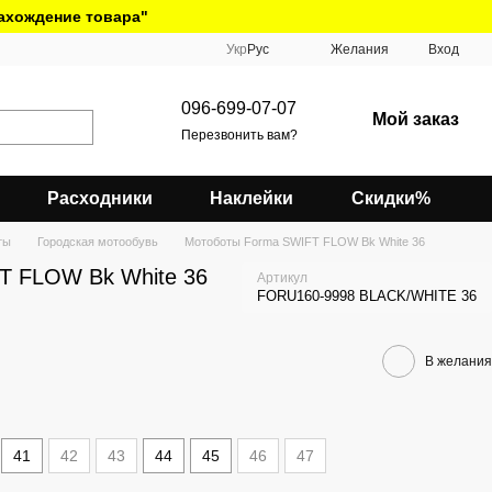
нахождение товара"
Укр
Рус
Желания
Вход
096-699-07-07
Мой заказ
Перезвонить вам?
Расходники
Наклейки
Скидки%
ты
Городская мотообувь
Мотоботы Forma SWIFT FLOW Bk White 36
T FLOW Bk White 36
Артикул
FORU160-9998 BLACK/WHITE 36
В желания
41
42
43
44
45
46
47