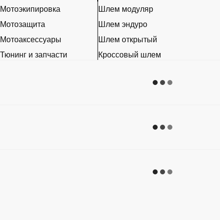
Мотоэкипировка
Шлем модуляр
Мотозащита
Шлем эндуро
Мотоаксессуары
Шлем открытый
Тюнинг и запчасти
Кроссовый шлем
Расходники
Эксклюзивные шлемы
Наклейки
Ретро шлем
Шлем для мотоцикла женский
Мотошлем для ребенка
Мотогарнитура
Пинлок
Аксессуары для мотошлемов
Визор на шлем
Беруши для мотоциклистов