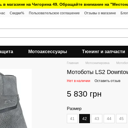
ь в магазине на Чигорина 49. Обращайте внимание на "Место
нас
Скидки%
Пользовательское соглашение
Отзывы о магазине
Блог
ащита
Мотоаксессуары
Тюнинг и запчасти
Главная
Мотоэкипировка
Мотобо
Мотоботы LS2 Downtow
Нет в наличии
Оставить отзыв
5 830 грн
Размер
41
42
43
44
45