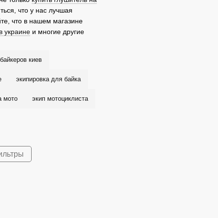
ться, что у нас лучшая
йте, что в нашем магазине
в украине
и многие другие
байкеров киев
е
экипировка для байка
а мото
экип мотоциклиста
ильтры