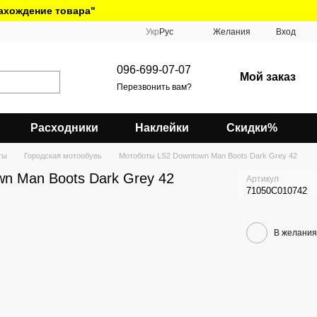
нахождение товара"
Укр
Рус
Желания
Вход
096-699-07-07
Мой заказ
Перезвонить вам?
Расходники
Наклейки
Скидки%
ты
Городская мотообувь
Мотоботы LS2 Downtown Man Boots Dark Grey 42
n Man Boots Dark Grey 42
Артикул
71050C010742
В желания