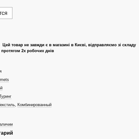
тся
Цей товар не завжди є в магазині в Києві, відправляємо зі складу
протягом 2х робочих днів
я
lmets
ой
Туринг
екстиль
,
Комбинированный
наличии
тарий