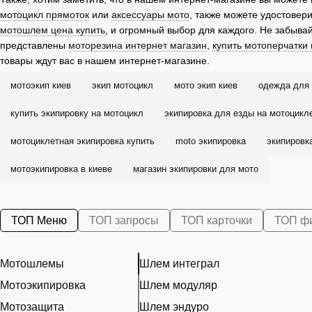
мотоцикл прямоток
или
аксессуары мото
, также можете удостовери
мотошлем цена купить
, и огромный выбор для каждого. Не забыва
представлены
моторезина интернет магазин
,
купить мотоперчатки 
товары ждут вас в нашем интернет-магазине.
мотоэкип киев
экип мотоцикл
мото экип киев
одежда для 
купить экипировку на мотоцикл
экипировка для езды на мотоцикл
мотоциклетная экипировка купить
moto экипировка
экипировк
мотоэкипировка в киеве
магазин экипировки для мото
ТОП Меню
ТОП запросы
ТОП карточки
ТОП ф
Мотошлемы
Шлем интеграл
Мотоэкипировка
Шлем модуляр
Мотозащита
Шлем эндуро