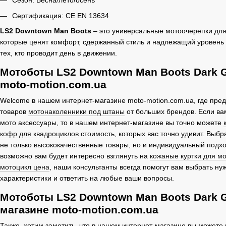
Сезон: Весна/лето/осень
Сертификация: CE EN 13634
LS2 Downtown Man Boots
– это универсальные мотоочерепки для
которые ценят комфорт, сдержанный стиль и надлежащий уровень
тех, кто проводит день в движении.
Мотоботы LS2 Downtown Man Boots Dark G
moto-motion.com.ua
Welcome в нашем интернет-магазине moto-motion.com.ua, где пре
товаров
мотонаколенники под штаны
от больших брендов. Если в
мото аксессуары, то в нашем интернет-магазине вы точно можете
кофр для квадроциклов
стоимость, которых вас точно удивит. Выб
не только высококачественные товары, но и индивидуальный подход
возможно вам будет интересно взглянуть на
кожаные куртки для м
мотоцикл цена
, наши консультанты всегда помогут вам выбрать ну
характеристики и ответить на любые ваши вопросы.
Мотоботы LS2 Downtown Man Boots Dark Gr
магазине moto-motion.com.ua
Также, хотим заметить, что в нашем интернет-магазине вы можете