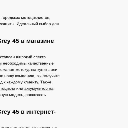
 городских мотоциклистов,
 защиты. Идеальный выбор для
rey 45 в магазине
дставлен широкий спектр
ам необходимы качественные
кожаная мотокуртка купить
или
рав нашу компанию, вы получите
 к каждому клиенту. Также,
отоцикла
или
аккумулятор на
жную модель, рассказать
ey 45 в интернет-
 не только
купить глушитель на