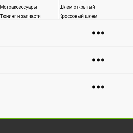
Мотоаксессуары
Шлем открытый
Тюнинг и запчасти
Кроссовый шлем
Расходники
Эксклюзивные шлемы
Наклейки
Ретро шлем
Шлем для мотоцикла женский
Мотошлем для ребенка
Мотогарнитура
Пинлок
Аксессуары для мотошлемов
Визор на шлем
Беруши для мотоциклистов