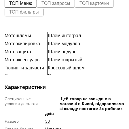
ТОП Меню
ТОП запросы
ТОП карточки
ТОП фильтры
Мотошлемы
Шлем интеграл
Мотоэкипировка
Шлем модуляр
Мотозащита
Шлем эндуро
Мотоаксессуары
Шлем открытый
Тюнинг и запчасти
Кроссовый шлем
Расходники
Эксклюзивные шлемы
Наклейки
Ретро шлем
Характеристики
Шлем для мотоцикла женский
Специальные
Цей товар не завжди є в
Мотошлем для ребенка
условия доставки
магазині в Києві, відправляємо
Мотогарнитура
зі складу протягом 2х робочих
днів
Пинлок
Размер
38
Аксессуары для мотошлемов
Страна бренда
Испания