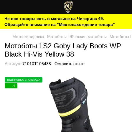
Не все товары есть в магазине на Чигорина 49.
Обращайте внимание на "Местонахождение товара"
Мотоэкипировка
Мотоботы
Женские мотоботы
Мотоботы L
Мотоботы LS2 Goby Lady Boots WP
Black Hi-Vis Yellow 38
Артикул:
71010T105438
Оставить отзыв
ВІДПРАВКА ЗІ СКЛАДУ
4