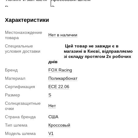
Расходники
Эксклюзивные шлемы
Наклейки
Ретро шлем
Характеристики
Шлем для мотоцикла женский
Местонахождение
Мотошлем для ребенка
Нет в наличии
товара
Мотогарнитура
Специальные
Цей товар не завжди є в
Пинлок
условия доставки
магазині в Києві, відправляємо
зі складу протягом 2х робочих
Аксессуары для мотошлемов
днів
Визор на шлем
Бренд
FOX Racing
Беруши для мотоциклистов
Материал
Поликарбонат
Сертификация
ECE 22.06
Размер
S
Солнцезащитные
Нет
очки
Страна бренда
США
Тип шлема
Кроссовый
Модель шлема
V1