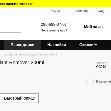
нахождение товара"
Укр
Рус
Желания
Вход
096-699-07-07
Мой заказ
Перезвонить вам?
Расходники
Наклейки
Скидки%
Oxford Mint Glue & Sealant Remover 200ml
alant Remover 200ml
Артикул
OC210
В желания
Быстрый заказ