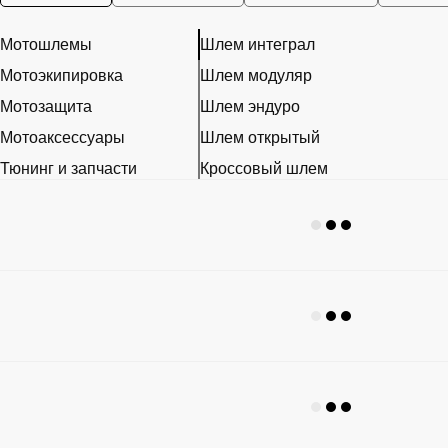
Мотошлемы
Шлем интеграл
Мотоэкипировка
Шлем модуляр
Мотозащита
Шлем эндуро
Мотоаксессуары
Шлем открытый
Тюнинг и запчасти
Кроссовый шлем
Расходники
Эксклюзивные шлемы
Наклейки
Ретро шлем
Шлем для мотоцикла женский
Мотошлем для ребенка
Мотогарнитура
Пинлок
Аксессуары для мотошлемов
Визор на шлем
Беруши для мотоциклистов