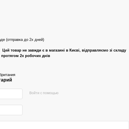
де (отправка до 2х дней)
Цей товар не завжди є в магазині в Києві, відправляємо зі складу
протягом 2х робочих днів
британия
тарий
Войти с помощью