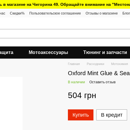
ь в магазине на Чигорина 49. Обращайте внимание на "Место
нас
Скидки%
Пользовательское соглашение
Отзывы о магазине
Блог
ащита
Мотоаксессуары
Тюнинг и запчасти
Главная
Расходники
Мотохимия
Oxford Mint Glue & Se
В наличии
Оставить отзыв
504 грн
Купить
В кредит