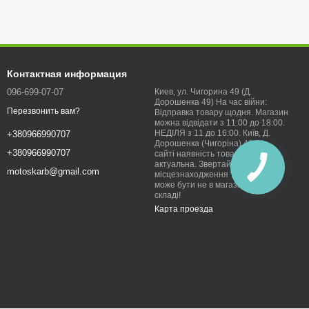
Контактная информация
096-699-07-07
Киев, ул. Чигорина 49 (Д.
Дорошенка 49) На час війни:
Перезвонить вам?
Відправка товару щодня. Магазин
можна відвідати з 11:00 до 18:00.
НЕДІЛЯ з 11 до 16:00. Київ, Д.
+380966990707
Дорошенка (Чигоріна) 49. На
+380966990707
сайті наявність товарів
актуальна. Звертайте увагу на
motoskarb@gmail.com
місцезнаходження товару, щось
може бути не в магазині, а на
складі!
Карта проезда