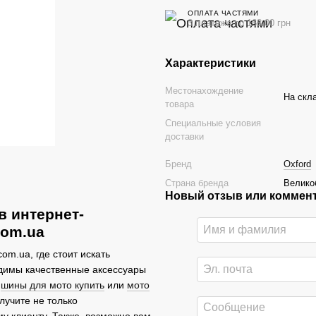
ОПЛАТА ЧАСТЯМИ
3 платежа по 168.00 грн
Характеристики
Местонахождение
На скла
товара
Специальные условия
доставки
Бренд
Oxford
Страна бренда
Велико
Новый отзыв или коммен
в интернет-
com.ua
om.ua, где стоит искать
димы качественные аксессуары
я
шины для мото купить
или
мото
лучите не только
у клиенту. Также, возможно вам