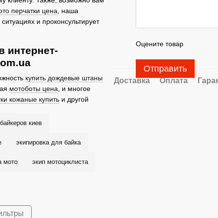
ото перчатки цена
, наша
ситуациях и проконсультирует
Оцените товар
в интернет-
com.ua
Отправить
можность
купить дождевые штаны
Доставка
Оплата
Гара
ная
мотоботы цена
, и многое
ки кожаные купить
и другой
байкеров киев
е
экипировка для байка
а мото
экип мотоциклиста
ильтры