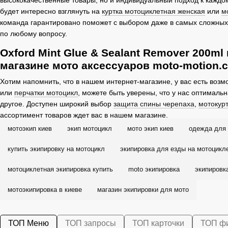
будет интересно взглянуть на
куртка мотоциклетная женская
или
м
команда гарантировано поможет с выбором даже в самых сложных 
по любому вопросу.
Oxford Mint Glue & Sealant Remover 200ml 
магазине мото аксессуаров moto-motion.
Хотим напомнить, что в нашем интернет-магазине, у вас есть воз
или
перчатки мотоцикл
, можете быть уверены, что у нас оптималь
другое. Доступен широкий выбор
защита спины черепаха
,
мотокурт
ассортимент товаров ждет вас в нашем магазине.
мотоэкип киев
экип мотоцикл
мото экип киев
одежда для 
купить экипировку на мотоцикл
экипировка для езды на мотоцикл
мотоциклетная экипировка купить
moto экипировка
экипировк
мотоэкипировка в киеве
магазин экипировки для мото
ТОП Меню
ТОП запросы
ТОП карточки
ТОП ф