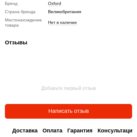
Бренд
Oxford
Аксессуары для мотошлемов
Страна бренда
Великобритания
Визор на шлем
Местонахождение
Нет в наличии
Беруши для мотоциклистов
товара
Отзывы
Добавьте первый отзыв
Написать отзыв
Доставка
Оплата
Гарантия
Консультация