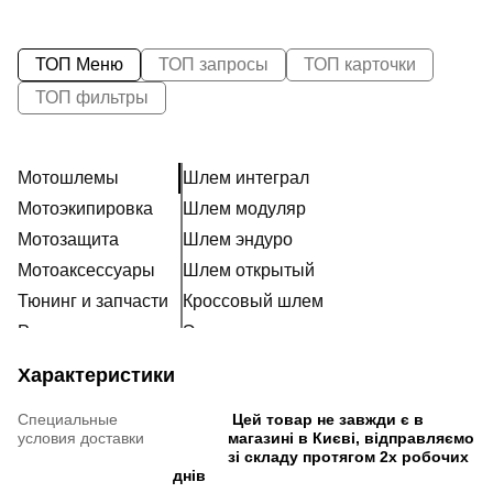
ТОП Меню
ТОП запросы
ТОП карточки
ТОП фильтры
Мотошлемы
Шлем интеграл
Мотоэкипировка
Шлем модуляр
Мотозащита
Шлем эндуро
Мотоаксессуары
Шлем открытый
Тюнинг и запчасти
Кроссовый шлем
Расходники
Эксклюзивные шлемы
Наклейки
Ретро шлем
Характеристики
Шлем для мотоцикла женский
Специальные
Цей товар не завжди є в
Мотошлем для ребенка
условия доставки
магазині в Києві, відправляємо
Мотогарнитура
зі складу протягом 2х робочих
днів
Пинлок