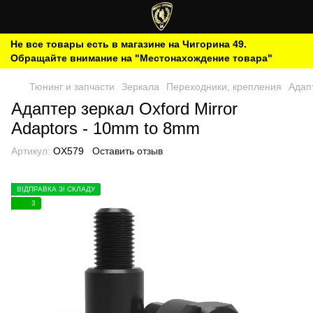
Не все товары есть в магазине на Чигорина 49.
Обращайте внимание на "Местонахождение товара"
Тюнинг и запчасти
Зеркала
Переходники, крепления
Адапт
Адаптер зеркал Oxford Mirror
Adaptors - 10mm to 8mm
Артикул:
OX579
Оставить отзыв
ВІДПРАВКА ЗІ СКЛАДУ
3