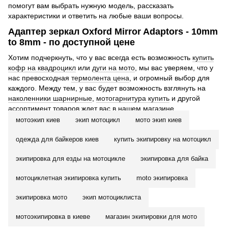
помогут вам выбрать нужную модель, рассказать
характеристики и ответить на любые ваши вопросы.
Адаптер зеркал Oxford Mirror Adaptors - 10mm
to 8mm - по доступной цене
Хотим подчеркнуть, что у вас всегда есть возможность
купить
кофр на квадроцикл
или
дуги на мото
, мы вас уверяем, что у
нас превосходная
термолента цена
, и огромный выбор для
каждого. Между тем, у вас будет возможность взглянуть на
наколенники шарнирные
,
мотогарнитура купить
и другой
ассортимент товаров ждет вас в нашем магазине.
мотоэкип киев
экип мотоцикл
мото экип киев
одежда для байкеров киев
купить экипировку на мотоцикл
экипировка для езды на мотоцикле
экипировка для байка
мотоциклетная экипировка купить
moto экипировка
экипировка мото
экип мотоциклиста
мотоэкипировка в киеве
магазин экипировки для мото