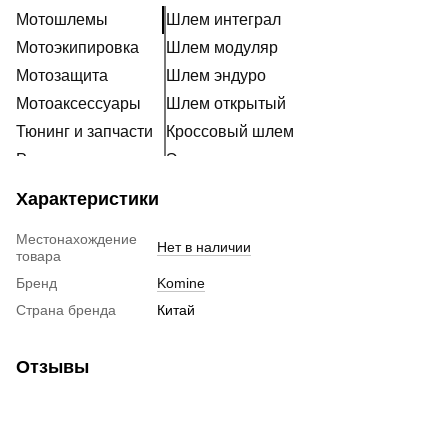
Мотошлемы
Шлем интеграл
Мотоэкипировка
Шлем модуляр
Мотозащита
Шлем эндуро
Мотоаксессуары
Шлем открытый
Тюнинг и запчасти
Кроссовый шлем
Расходники
Эксклюзивные шлемы
Наклейки
Ретро шлем
Характеристики
Шлем для мотоцикла женский
Местонахождение
Мотошлем для ребенка
Нет в наличии
товара
Мотогарнитура
Бренд
Komine
Пинлок
Страна бренда
Китай
Аксессуары для мотошлемов
Визор на шлем
Отзывы
Беруши для мотоциклистов