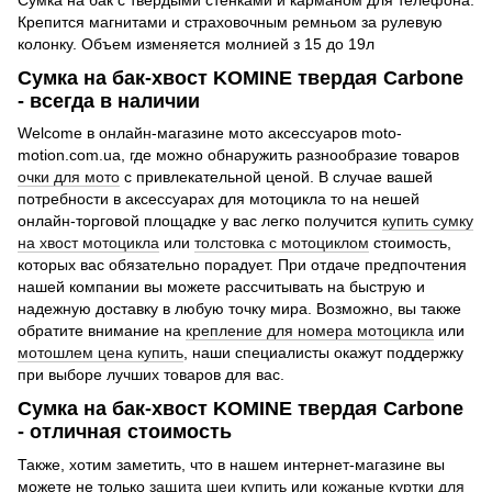
Крепится магнитами и страховочным ремньом за рулевую
колонку. Объем изменяется молнией з 15 до 19л
Сумка на бак-хвост KOMINE твердая Carbone
- всегда в наличии
Welcome в онлайн-магазине мото аксессуаров moto-
motion.com.ua, где можно обнаружить разнообразие товаров
очки для мото
с привлекательной ценой. В случае вашей
потребности в аксессуарах для мотоцикла то на нешей
онлайн-торговой площадке у вас легко получится
купить сумку
на хвост мотоцикла
или
толстовка с мотоциклом
стоимость,
которых вас обязательно порадует. При отдаче предпочтения
нашей компании вы можете рассчитывать на быструю и
надежную доставку в любую точку мира. Возможно, вы также
обратите внимание на
крепление для номера мотоцикла
или
мотошлем цена купить
, наши специалисты окажут поддержку
при выборе лучших товаров для вас.
Сумка на бак-хвост KOMINE твердая Carbone
- отличная стоимость
Также, хотим заметить, что в нашем интернет-магазине вы
можете не только
защита шеи купить
или
кожаные куртки для