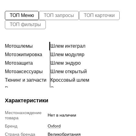
ТОП Меню
ТОП запросы
ТОП карточки
ТОП фильтры
Мотошлемы
Шлем интеграл
Мотоэкипировка
Шлем модуляр
Мотозащита
Шлем эндуро
Мотоаксессуары
Шлем открытый
Тюнинг и запчасти
Кроссовый шлем
Расходники
Эксклюзивные шлемы
Наклейки
Ретро шлем
Характеристики
Шлем для мотоцикла женский
Местонахождение
Мотошлем для ребенка
Нет в наличии
товара
Мотогарнитура
Бренд
Oxford
Пинлок
Страна бренда
Великобритания